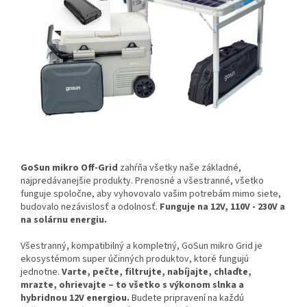
GoSun mikro Off-Grid
zahŕňa všetky naše základné,
najpredávanejšie produkty.
Prenosné a všestranné, všetko
funguje spoločne, aby vyhovovalo vašim potrebám mimo siete,
budovalo nezávislosť a odolnosť.
Funguje
na 12V, 110V - 230V a
na solárnu energiu.
Všestranný, kompatibilný a kompletný, GoSun mikro Grid je
ekosystémom super účinných produktov, ktoré fungujú
jednotne.
Varte, pečte, filtrujte, nabíjajte, chlaďte,
mrazte, ohrievajte – to všetko s výkonom slnka a
hybridnou 12V energiou.
Budete pripravení na každú