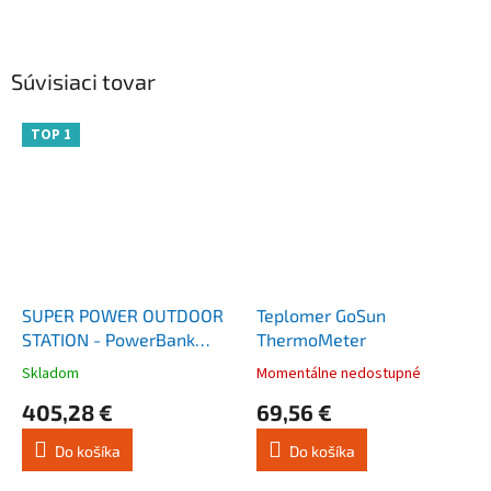
Súvisiaci tovar
TOP 1
SUPER POWER OUTDOOR
Teplomer GoSun
STATION - PowerBank
ThermoMeter
307.2 Wh / 96.000 mAh -
Skladom
Momentálne nedostupné
Priemerné
Priemerné
LifePo4
hodnotenie
hodnotenie
405,28 €
69,56 €
produktu
produktu
je
je
Do košíka
Do košíka
4,2
4,0
z
z