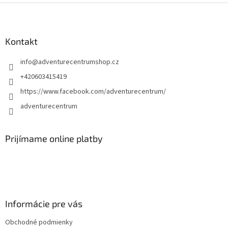
Z
á
p
ä
Kontakt
t
info
@
adventurecentrumshop.cz
i
e
+420603415419
https://www.facebook.com/adventurecentrum/
adventurecentrum
Prijímame online platby
Informácie pre vás
Obchodné podmienky