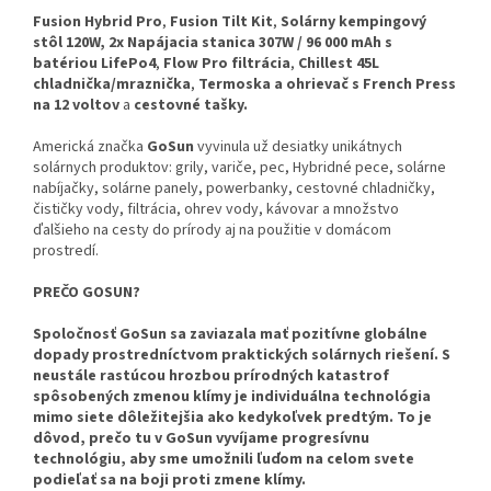
Fusion Hybrid Pro
,
Fusion Tilt Kit
,
Solárny kempingový
stôl 120W, 2x Napájacia stanica 307W / 96 000 mAh s
batériou LifePo4
,
Flow Pro filtrácia
,
Chillest 45L
chladnička/mraznička
,
Termoska a ohrievač s French Press
na 12 voltov
a
cestovné tašky.
Americká značka
GoSun
vyvinula už desiatky unikátnych
solárnych produktov: grily, variče, pec, Hybridné pece, solárne
nabíjačky, solárne panely, powerbanky, cestovné chladničky,
čističky vody, filtrácia, ohrev vody, kávovar a množstvo
ďalšieho na cesty do prírody aj na použitie v domácom
prostredí.
PREČO GOSUN?
Spoločnosť GoSun sa zaviazala mať pozitívne globálne
dopady prostredníctvom praktických solárnych riešení. S
neustále rastúcou hrozbou prírodných katastrof
spôsobených zmenou klímy je individuálna technológia
mimo siete dôležitejšia ako kedykoľvek predtým. To je
dôvod, prečo tu v GoSun vyvíjame progresívnu
technológiu, aby sme umožnili ľuďom na celom svete
podieľať sa na boji proti zmene klímy.