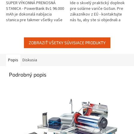
5
5
SUPER VÝKONNÁ PRENOSNÁ
Ide o skvelý praktický doplnok
hviezdičiek.
hviezdičiek.
STANICA - PowerBank 8v1 96.000
pre solárne variče GoSun. Pre
mAh je dokonalá nabíjacia
zákazníkov z EÚ - kontaktujte
stanica pre takmer všetky vaše
nás tu, aby ste si objednali a
zariadenia. Batéria s obrovskou
nechali doručiť produkty do
kapacitou 307.2 Wh je
vašej krajiny.
dostatočne...
ZOBRAZIŤ VŠETKY SÚVISIACE PRODUKTY
Popis
Diskusia
Podrobný popis