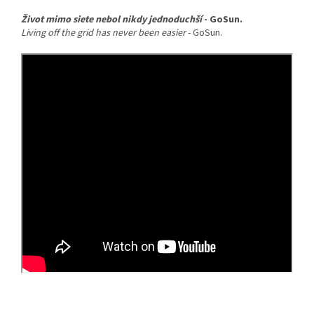
Život mimo siete nebol nikdy jednoduchší
- GoSun.
Living off the grid has never been easier
- GoSun.