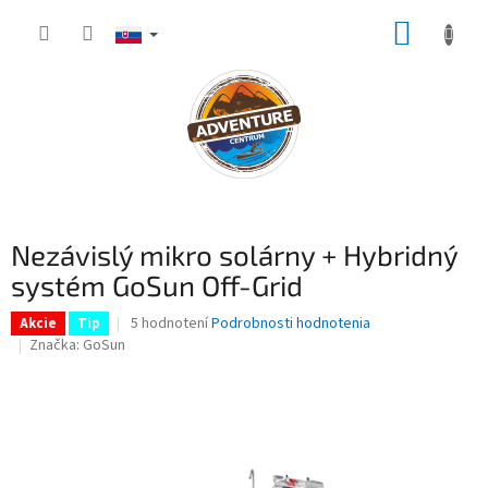
Prejsť
NÁKUP
na
obsah
KOŠÍK
Nezávislý mikro solárny + Hybridný
systém GoSun Off-Grid
Priemerné
5 hodnotení
Podrobnosti hodnotenia
Akcie
Tip
hodnotenie
Značka:
GoSun
produktu
je
4,4
z
5
hviezdičiek.