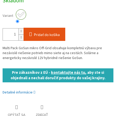
Skladom
cena:
Variant
Pridať do košíka
Multi Pack GoSun mikro Off-Grid obsahuje kompletnú výbavu pre
nezávislé riešenie potrieb mimo siete aj na cestách. Solárne a
energeticky nezávislé 12V hybridné
riešenie GoSun.
Pre zákazníkov z EÚ -
kontaktujte nás tu
, aby ste si
objednali a nechali doručiť produkty do vašej krajiny.
Detailné informácie
OPÝTAŤ SA
ZDIEĽAŤ