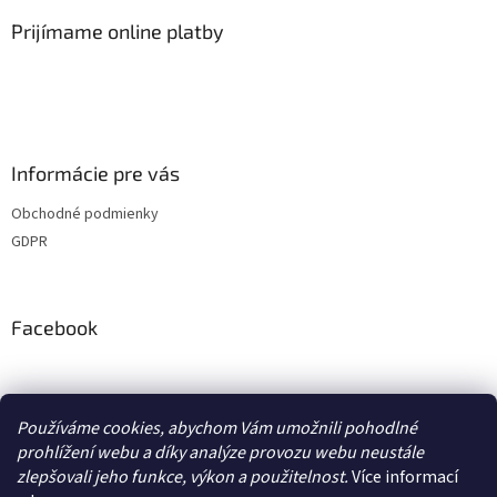
Prijímame online platby
Informácie pre vás
Obchodné podmienky
GDPR
Facebook
adventurecentrum.cz
solarnivaric.cz
casusgrill.cz
grilrazdva.cz
Používáme cookies, abychom Vám umožnili pohodlné
transcool.cz
prohlížení webu a díky analýze provozu webu neustále
zlepšovali jeho funkce, výkon a použitelnost.
Více informací