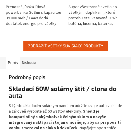
z
z
5
5
Prenosná, ľahká lítiová
Super všestranné svetlo so
hviezdičiek.
hviezdičiek.
powerbanka GoSun s kapacitou
všetkými doplnkami, ktoré
39.000 mAh / 144W dodá
potrebujete. Vstavaná 10Wh
dostatok energie pre všetky
batéria, lucerna, baterka,
Vaše prístroje, kdekoľvek a
dobíjací zdroj a USB zásuvka.
kedykoľvek. Pre zákazníkov z
Viacfarebné závesné svetelné
EÚ -...
panely,...
ZOBRAZIŤ VŠETKY SÚVISIACE PRODUKTY
Popis
Diskusia
Podrobný popis
Skladací 60W solárny štít / clona do
auta
S týmto skladacím solárnym panelom udržíte svoje auto v chlade
a zároveň vyrobíte až 60 wattov elektriny.
Shield je
kompatibilný s akýmkoľvek čelným sklom a navyše
integrovaný naklápací stojan umožňuje, aby sa pri použití
vonku smeroval na slnko kdekoľvek.
Napájajte spotrebiče