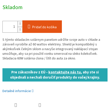
Jednotková
Skladom
cena:
Pridať do košíka
S týmto skladacím solárnym panelom udržíte svoje auto v chlade a
zároveň vyrobíte až 60 wattov elektriny. Shield je kompatibilný s
akýmkoľvek čelným sklom a navyše integrovaný naklápací stojan
umožňuje, aby sa pri použití vonku smeroval na slnko kdekoľvek.
Skladacia 60W solárna clona / štít do auta za okno.
Pre zákazníkov z EÚ -
kontaktujte nás tu
, aby ste si
objednali a nechali doručiť produkty do vašej krajiny.
Detailné informácie