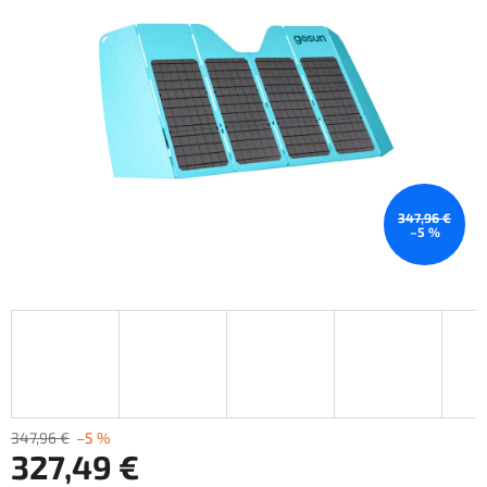
hviezdičiek.
347,96 €
–5 %
347,96 €
–5 %
327,49 €