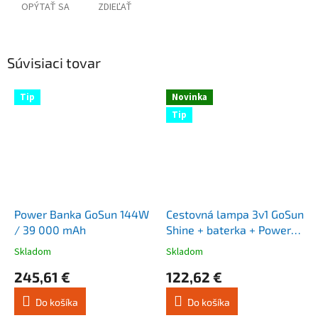
OPÝTAŤ SA
ZDIEĽAŤ
Súvisiaci tovar
Tip
Novinka
Tip
Power Banka GoSun 144W
Cestovná lampa 3v1 GoSun
/ 39 000 mAh
Shine + baterka + Power
Banka TOP
Skladom
Skladom
Priemerné
Priemerné
hodnotenie
hodnotenie
245,61 €
122,62 €
produktu
produktu
je
je
Do košíka
Do košíka
4,3
4,8