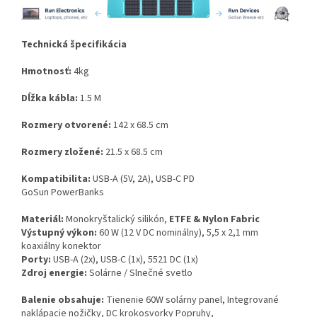
Technická špecifikácia
Hmotnosť:
4kg
Dĺžka kábla:
1.5 M
Rozmery otvorené:
142 x 68.5 cm
Rozmery zložené:
21.5 x 68.5 cm
Kompatibilita:
USB-A (5V, 2A), USB-C PD
GoSun PowerBanks
Materiál:
Monokryštalický silikón,
ETFE & Nylon Fabric
Výstupný výkon:
60 W (12 V DC nominálny), 5,5 x 2,1 mm
koaxiálny konektor
Porty:
USB-A (2x), USB-C (1x), 5521 DC (1x)
Zdroj energie:
Solárne / Slnečné svetlo
Balenie obsahuje:
Tienenie 60W solárny panel, Integrované
naklápacie nožičky, DC krokosvorky Popruhy,