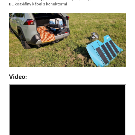
DC koaxiálny kábel s konektormi
Video: