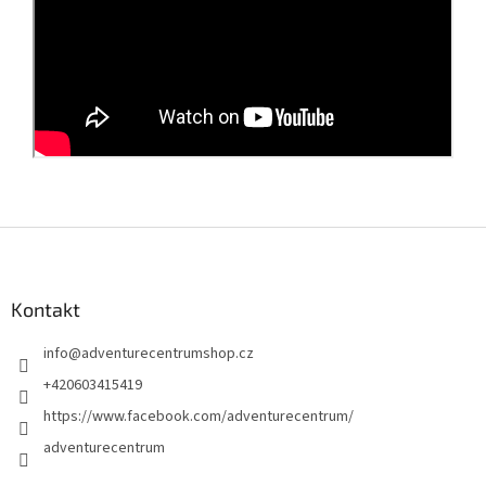
Z
á
p
ä
Kontakt
t
info
@
adventurecentrumshop.cz
i
e
+420603415419
https://www.facebook.com/adventurecentrum/
adventurecentrum