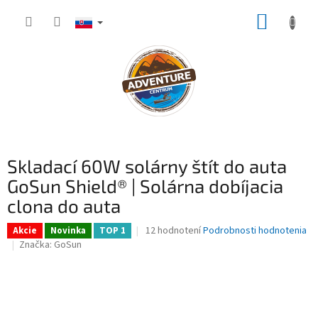
Prejsť
NÁKUP
na
obsah
KOŠÍK
Skladací 60W solárny štít do auta
GoSun Shield® | Solárna dobíjacia
clona do auta
Priemerné
12 hodnotení
Podrobnosti hodnotenia
Akcie
Novinka
TOP 1
hodnotenie
Značka:
GoSun
produktu
je
4,1
z
5