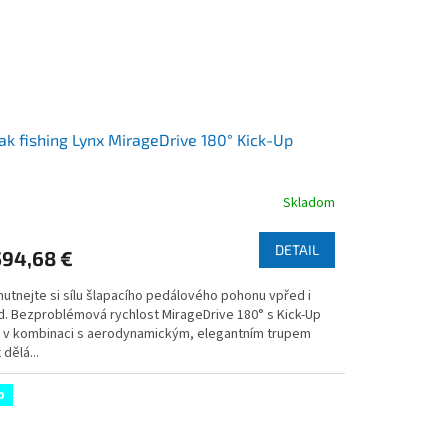
ak fishing Lynx MirageDrive 180° Kick-Up
Skladom
emerné
notenie
duktu
DETAIL
594,68 €
hutnejte si sílu šlapacího pedálového pohonu vpřed i
d. Bezproblémová rychlost MirageDrive 180° s Kick-Up
s v kombinaci s aerodynamickým, elegantním trupem
zdičiek.
 dělá...
p