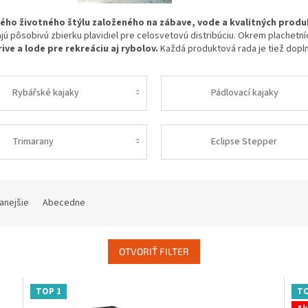
ého životného štýlu založeného na zábave, vode a kvalitných prod
ajú pôsobivú zbierku plavidiel pre celosvetovú distribúciu. Okrem plachetn
ve a lode pre rekreáciu aj rybolov.
Každá produktová rada je tiež dopl
Rybářské kajaky
Pádlovací kajaky
Trimarany
Eclipse Stepper
anejšie
Abecedne
OTVORIŤ FILTER
TOP 1
TO