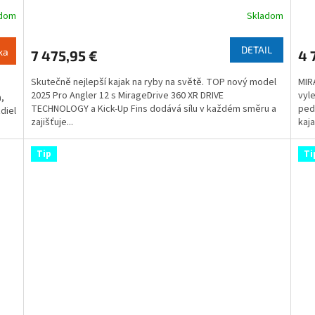
adom
Skladom
Priemerné
Pri
hodnotenie
hod
produktu
pro
DETAIL
ka
7 475,95 €
4 
je
je
4,6
4,3
Skutečně nejlepší kajak na ryby na světě. TOP nový model
MIR
z
z
2025 Pro Angler 12 s MirageDrive 360 XR DRIVE
vyle
,
5
5
TECHNOLOGY a Kick-Up Fins dodává sílu v každém směru a
ped
diel
hviezdičiek.
hvie
zajišťuje...
kaja
Tip
Ti