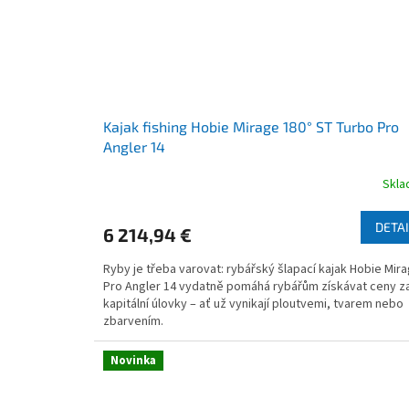
Kajak fishing Hobie Mirage 180° ST Turbo Pro
Angler 14
Skl
Priemerné
hodnotenie
produktu
DETAI
6 214,94 €
je
3,8
Ryby je třeba varovat: rybářský šlapací kajak Hobie Mir
z
Pro Angler 14 vydatně pomáhá rybářům získávat ceny z
5
kapitální úlovky – ať už vynikají ploutvemi, tvarem nebo
hviezdičiek.
zbarvením.
Novinka