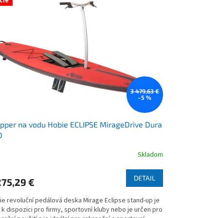
cie
3 479,63 €
–5 %
pper na vodu Hobie ECLIPSE MirageDrive Dura
0
Skladom
emerné
notenie
duktu
DETAIL
275,29 €
ie revoluční pedálová deska Mirage Eclipse stand-up je
 k dispozici pro firmy, sportovní kluby nebo je určen pro