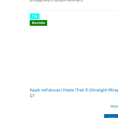
pro půjčovny v různých rezortech.
hviezdičiek.
Tip
Novinka
Kajak nafukovací Hobie iTrek 9 Ultralight Mira
GT
Skl
Priemerné
hodnotenie
produktu