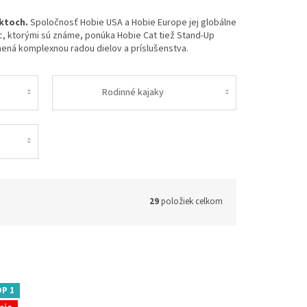
uktoch.
Spoločnosť Hobie USA a Hobie Europe jej globálne
íc, ktorými sú známe, ponúka Hobie Cat tiež Stand-Up
nená komplexnou radou dielov a príslušenstva.
Rodinné kajaky
29
položiek celkom
P 1