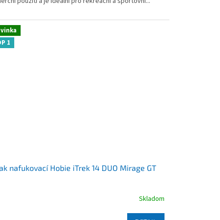
rční použití a je ideální pro rekreační a sportovní...
zdičiek.
vinka
P 1
ak nafukovací Hobie iTrek 14 DUO Mirage GT
Skladom
emerné
notenie
duktu