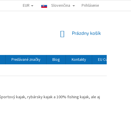
EUR
Slovenčina
Prihlásenie
NÁKUPNÝ
Prázdny košík
KOŠÍK
Predávané značky
Blog
Kontakty
EU Customers
športový kajak, rybársky kajak a 100% fishing kajak, ale aj