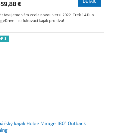
DETAIL
559,88 €
dstavujeme vám zcela novou verzi 2022 iTrek 14 Duo
geDrive – nafukovací kajak pro dva!
zdičiek.
P 1
ářský kajak Hobie Mirage 180° Outback
hing