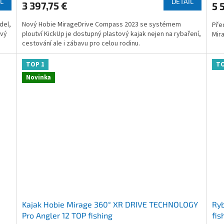
L
DETAIL
3 397,75 €
5 
je
je
4,2
4,8
del,
Nový Hobie MirageDrive Compass 2023 se systémem
Pře
z
z
ový
ploutví KickUp je dostupný plastový kajak nejen na rybaření,
Mira
5
5
cestování ale i zábavu pro celou rodinu.
hviezdičiek.
hvie
TOP 1
TO
Novinka
Kajak Hobie Mirage 360° XR DRIVE TECHNOLOGY
Ryb
Pro Angler 12 TOP fishing
fis