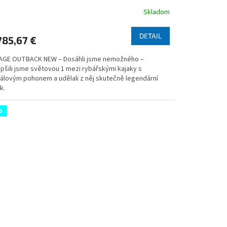
Skladom
emerné
notenie
duktu
DETAIL
785,67 €
AGE OUTBACK NEW – Dosáhli jsme nemožného –
pšili jsme světovou 1 mezi rybářskými kajaky s
álovým pohonem a udělali z něj skutečně legendární
zdičiek.
k.
p