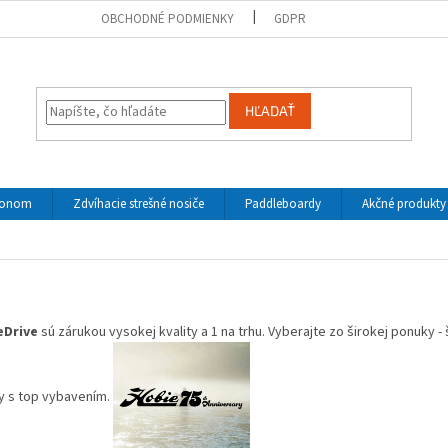
OBCHODNÉ PODMIENKY
GDPR
HĽADAŤ
ohonom
Zdvíhacie strešné nosiče
Paddleboardy
Akčné produkty
eDrive
sú zárukou vysokej kvality a 1 na trhu. Vyberajte zo širokej ponuky - 
ry s top vybavením.