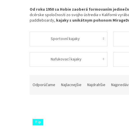
Od roku 1950 sa Hobie zaoberá formovaním jedinečn
dcérske spoločnosti zo svojho ústredia v Kalifornii vyráb
paddleboardy,
kajaky s unikátnym pohonom MirageDri
Sportovní kajaky
Nafukovací kajaky
R
a
Odporúčame
Najlacnejšie
Najdrahšie
Najpredáv
d
e
n
i
e
V
p
Tip
ý
r