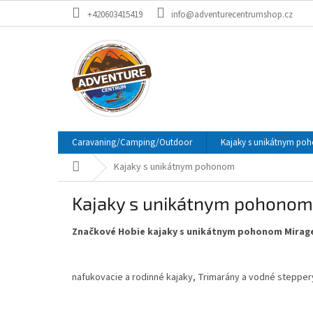
Prejsť
+420603415419
info@adventurecentrumshop.cz
na
obsah
Caravaning/Camping/Outdoor
Kajaky s unikátnym p
Domov
Kajaky s unikátnym pohonom
Kajaky s unikátnym pohonom
Značkové Hobie
kajaky s unikátnym pohonom Mirag
nafukovacie a rodinné kajaky, Trimarány a vodné steppe