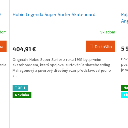
0
Hobie Legenda Super Surfer Skateboard
Kaj
Ang
adom
Skladom
Priemerné
Pri
hodnotenie
hod
produktu
pro
ka
Do košíka
5 
404,91 €
je
je
5,0
4,5
Poku
Originální Hobie Super Surfer z roku 1965 byl prvním
z
z
posk
anie
skateboardem, který spojoval surfování a skateboarding.
5
5
je v
Mahagonový a javorový dřevěný vzor představoval jedno
hviezdičiek.
hvie
z...
TOP 1
No
Novinka
Ti