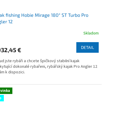
ak fishing Hobie Mirage 180° ST Turbo Pro
ler 12
Skladom
emerné
notenie
duktu
DETAIL
932,45 €
d jste rybáři a chcete špičkový stabilní kajak
ytující dokonalé rybařeni, rybářský kajak Pro Angler 12
ám k dispozici.
zdičiek.
vinka
p