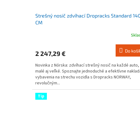
Strešný nosič zdvíhací Dropracks Standard 14
CM
Skl
Priemerné
hodnotenie
produktu
Do koší
2 247,29 €
je
4,2
Novinka z Nórska: zdvíhací strešný nosič na každé auto,
z
malé aj veľké. Spoznajte jednoduché a efektívne naklad
5
vybavenia na strechu vozidla s Dropracks NORWAY,
hviezdičiek.
revolučným...
Tip