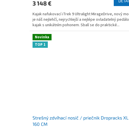
DETAI
3 148 €
je
4,7
Kajak nafukovací iTrek 9 Ultralight MirageDrive, nový mo
z
je náš nejlehčí, nejrychlejší a nejlépe ovladatelný pedál
5
kajak s unikátním pohonem. Sbalí se do praktické...
hviezdičiek.
Novinka
TOP 1
Strešný zdvíhací nosič / priečnik Dropracks XL
160 CM