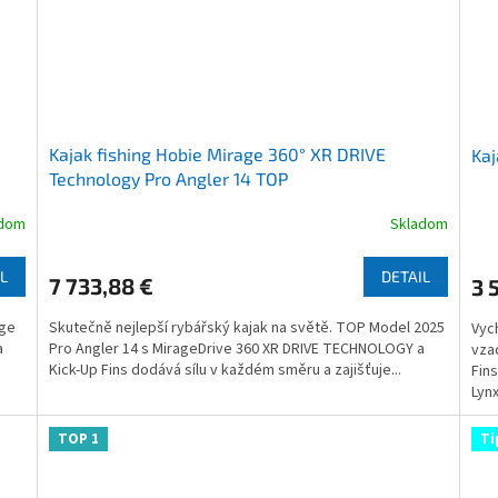
Kajak fishing Hobie Mirage 360° XR DRIVE
Kaj
Technology Pro Angler 14 TOP
adom
Skladom
Priemerné
Pri
hodnotenie
hod
produktu
pro
L
DETAIL
7 733,88 €
3 
je
je
3,5
3,6
age
Skutečně nejlepší rybářský kajak na světě. TOP Model 2025
Vyc
z
z
a
Pro Angler 14 s MirageDrive 360 XR DRIVE TECHNOLOGY a
vza
5
5
Kick-Up Fins dodává sílu v každém směru a zajišťuje...
Fin
hviezdičiek.
hvie
Lynx
TOP 1
Ti