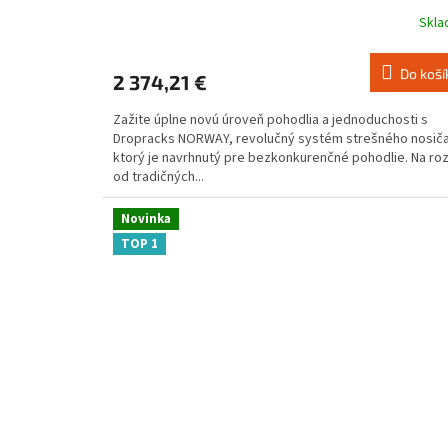
Skl
Priemerné
hodnotenie
produktu
Do koší
2 374,21 €
je
4,4
Zažite úplne novú úroveň pohodlia a jednoduchosti s
z
Dropracks NORWAY, revolučný systém strešného nosiča
5
ktorý je navrhnutý pre bezkonkurenčné pohodlie. Na roz
hviezdičiek.
od tradičných...
Novinka
TOP 1