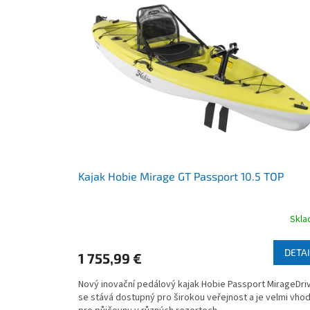
p
o
i
d
s
u
p
k
r
t
o
o
d
v
u
k
t
o
v
Kajak Hobie Mirage GT Passport 10.5 TOP
Skl
Priemerné
hodnotenie
produktu
DETAI
1 755,99 €
je
3,5
Nový inovační pedálový kajak Hobie Passport MirageDri
z
se stává dostupný pro širokou veřejnost a je velmi vhod
5