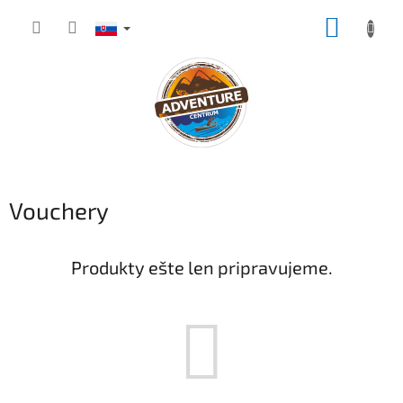
Prejsť
NÁKUP
na
obsah
KOŠÍK
Vouchery
Produkty ešte len pripravujeme.