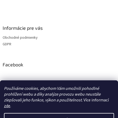
Informácie pre vás
Obchodné podmienky
GDPR
Facebook
adventurecentrum.cz
solarnivaric.cz
casusgrill.cz
grilrazdva.cz
Používáme cookies, abychom Vám umožnili pohodlné
transcool.cz
prohlížení webu a díky analýze provozu webu neustále
zlepšovali jeho funkce, výkon a použitelnost.
Více informací
zde
.
Vytvoril Shoptet