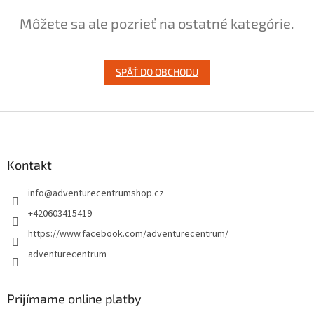
Môžete sa ale pozrieť na ostatné kategórie.
SPÄŤ DO OBCHODU
Z
á
p
ä
Kontakt
t
info
@
adventurecentrumshop.cz
i
e
+420603415419
https://www.facebook.com/adventurecentrum/
adventurecentrum
Prijímame online platby