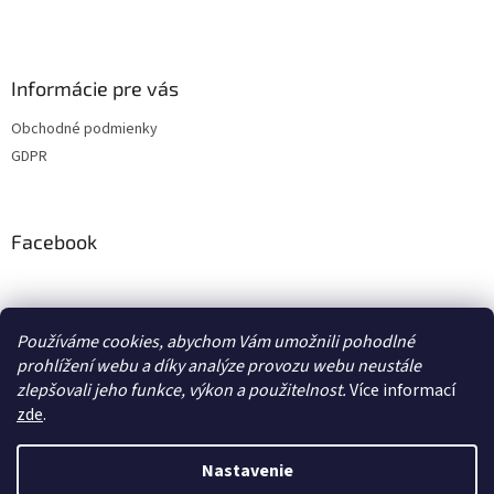
u
Informácie pre vás
Obchodné podmienky
GDPR
Facebook
adventurecentrum.cz
solarnivaric.cz
casusgrill.cz
grilrazdva.cz
Používáme cookies, abychom Vám umožnili pohodlné
transcool.cz
prohlížení webu a díky analýze provozu webu neustále
zlepšovali jeho funkce, výkon a použitelnost.
Více informací
zde
.
Vytvoril Shoptet
Nastavenie