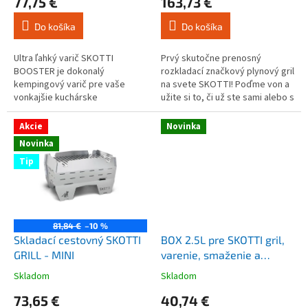
77,75 €
163,73 €
o
produktu
produktu
v
je
je
Do košíka
Do košíka
4,9
4,6
z
z
5
5
Ultra ľahký varič SKOTTI
Prvý skutočne prenosný
hviezdičiek.
hviezdičiek.
BOOSTER je dokonalý
rozkladací značkový plynový gril
kempingový varič pre vaše
na svete SKOTTI! Poďme von a
vonkajšie kuchárske
užite si to, či už ste sami alebo s
dobrodružstvá! Toto
priateľmi. Hovoríme o turistike,
majstrovské dielo mobility nie je
lezení, kempovaní,...
Akcie
Novinka
len obyčajný varič, ale
Novinka
skutočný...
Tip
81,84 €
–10 %
Skladací cestovný SKOTTI
BOX 2.5L pre SKOTTI gril,
GRILL - MINI
varenie, smaženie a
ukladanie potravín
Skladom
Skladom
Priemerné
Priemerné
hodnotenie
hodnotenie
73,65 €
40,74 €
produktu
produktu