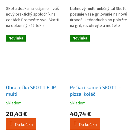
z
z
5
5
Skotti doska na krájanie – váš
Liatinový multifunkčný tál Skotti
hviezdičiek.
hviezdičiek.
nový praktický spoločník na
posunie vaše grilovanie na novú
cestách.Premeňte svoj Skotti
úroveň. Jednoducho ho položte
na dokonalý zážitok z
na gril, rozohrejte a môžete
vonkajšieho varenia!
začať. Či už ide o šťavnaté
steaky, krehké rybie...
Novinka
Novinka
Obracečka SKOTTI FLIP
Pečiaci kameň SKOTTI -
multi
pizza, koláč
Skladom
Skladom
Priemerné
Priemerné
hodnotenie
hodnotenie
20,43 €
40,74 €
produktu
produktu
je
je
Do košíka
Do košíka
4,0
5,0
z
z