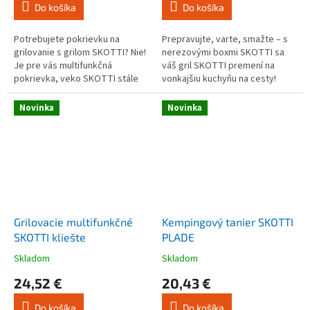
Do košíka
Do košíka
4,6
4,7
z
z
5
5
Potrebujete pokrievku na
Prepravujte, varte, smažte – s
hviezdičiek.
hviezdičiek.
grilovanie s grilom SKOTTI? Nie!
nerezovými boxmi SKOTTI sa
Je pre vás multifunkčná
váš gril SKOTTI premení na
pokrievka, veko SKOTTI stále
vonkajšiu kuchyňu na cesty!
perfektným doplnkom? Áno!
Každý box je dodávaný s
Pokrievka SKOTTI totiž nie je
robustnou hliníkovou rukoväťou,
Novinka
Novinka
len...
ktorá...
Grilovacie multifunkčné
Kempingový tanier SKOTTI
SKOTTI kliešte
PLADE
Skladom
Skladom
Priemerné
Priemerné
hodnotenie
hodnotenie
24,52 €
20,43 €
produktu
produktu
je
je
Do košíka
Do košíka