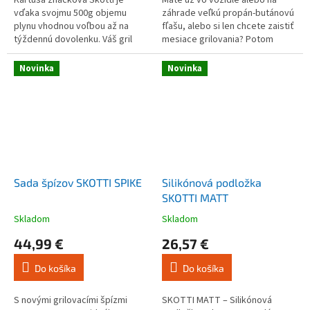
Kartuša značková Skotti je
Máte už vo vozidle alebo na
hviezdičiek.
hviezdičiek.
vďaka svojmu 500g objemu
záhrade veľkú propán-butánovú
plynu vhodnou voľbou až na
fľašu, alebo si len chcete zaistiť
týždennú dovolenku. Váš gril
mesiace grilovania? Potom
SKOTTI je navrhnutý tak, aby ťa
môžete pomocou tohto
sprevádzal všade.
adaptéra pripojiť svoj gril
Novinka
Novinka
SKOTTI...
Sada špízov SKOTTI SPIKE
Silikónová podložka
SKOTTI MATT
Skladom
Skladom
Priemerné
Priemerné
hodnotenie
hodnotenie
44,99 €
26,57 €
produktu
produktu
je
je
Do košíka
Do košíka
5,0
3,0
z
z
5
5
S novými grilovacími špízmi
SKOTTI MATT – Silikónová