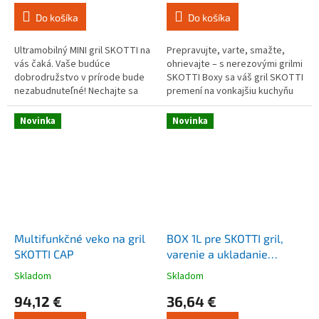
je
je
Do košíka
Do košíka
4,3
4,8
z
z
5
5
Ultramobilný MINI gril SKOTTI na
Prepravujte, varte, smažte,
hviezdičiek.
hviezdičiek.
vás čaká. Vaše budúce
ohrievajte – s nerezovými grilmi
dobrodružstvo v prírode bude
SKOTTI Boxy sa váš gril SKOTTI
nezabudnuteľné! Nechajte sa
premení na vonkajšiu kuchyňu
ohromiť grilom, ktorý posúva
na cesty! Každý Box je
hranice mobility. Je
dodávaný s robustnou
Novinka
Novinka
dostatočne...
hliníkovou...
Multifunkčné veko na gril
BOX 1L pre SKOTTI gril,
SKOTTI CAP
varenie a ukladanie
potravín
Skladom
Skladom
Priemerné
Priemerné
hodnotenie
hodnotenie
94,12 €
36,64 €
produktu
produktu
je
je