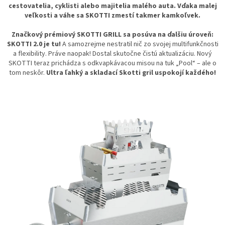
cestovatelia, cyklisti alebo majitelia malého auta. Vďaka malej
veľkosti a váhe sa SKOTTI zmestí takmer kamkoľvek.
Značkový prémiový SKOTTI GRILL sa posúva na ďalšiu úroveň:
SKOTTI 2.0 je tu!
A samozrejme nestratil nič zo svojej
multifunkčnosti
a flexibility. Práve naopak! Dostal skutočne čistú aktualizáciu. Nový
SKOTTI teraz prichádza s odkvapkávacou
misou na tuk „Pool“ – ale o
tom neskôr.
Ultra ľahký a skladací Skotti gril uspokojí každého!