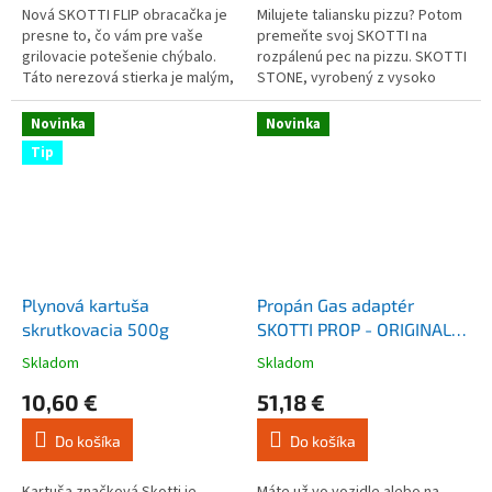
5
5
Nová SKOTTI FLIP obracačka je
Milujete taliansku pizzu? Potom
hviezdičiek.
hviezdičiek.
presne to, čo vám pre vaše
premeňte svoj SKOTTI na
grilovacie potešenie chýbalo.
rozpálenú pec na pizzu. SKOTTI
Táto nerezová stierka je malým,
STONE, vyrobený z vysoko
ale skvelým doplnkom
kvalitného materiálu (jemne
grilovacích klieští.
pórovitý kordierit), je nielen...
Novinka
Novinka
Tip
Plynová kartuša
Propán Gas adaptér
skrutkovacia 500g
SKOTTI PROP - ORIGINAL
gril
Skladom
Skladom
Priemerné
Priemerné
hodnotenie
hodnotenie
10,60 €
51,18 €
produktu
produktu
je
je
Do košíka
Do košíka
4,0
4,5
z
z
5
5