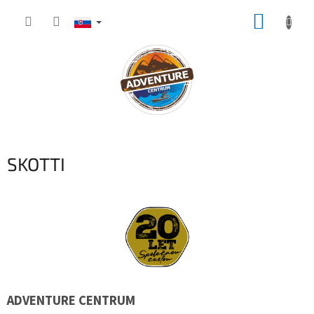
Prejsť
NÁKUP
na
obsah
KOŠÍK
SKOTTI
ADVENTURE CENTRUM