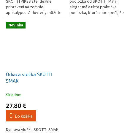
hviezdičiek.
hviezdičiek.
SKOTTI PIKES ste ideálne
podložka od SKOTTI. Malá,
pripravení na zombie
elegantná a ultra praktická
apokalypsu. A dovtedy môžete
podložka, ktorá zabezpečí, že
objavovať najrôznejšie nové
všetko pri grilovaní zostane na
možnosti grilovania! Originálne
nej.
Novinka
grilovacie...
Údiaca vložka SKOTTI
SMAK
Skladom
27,80 €
Do košíka
Dymová vložka SKOTTI SMAK