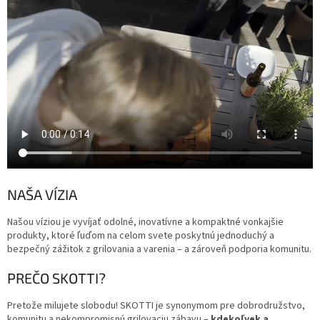
NAŠA VÍZIA
Našou víziou je vyvíjať odolné, inovatívne a kompaktné vonkajšie
produkty, ktoré ľuďom na celom svete poskytnú jednoduchý a
bezpečný zážitok z grilovania a varenia – a zároveň podporia komunitu.
PREČO SKOTTI?
Pretože milujete slobodu! SKOTTI je synonymom pre dobrodružstvo,
komunitu a nekompromisnú grilovaciu zábavu –
kdekoľvek a