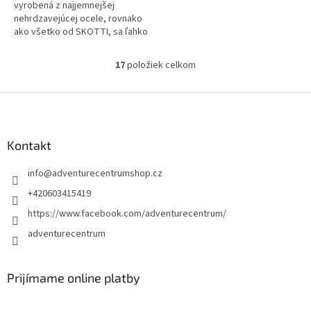
vyrobená z najjemnejšej
nehrdzavejúcej ocele, rovnako
ako všetko od SKOTTI, sa ľahko
a rýchlo integruje a dáva vám
slobodu vytvoriť si ešte viac
17
položiek celkom
O
arómy...
v
l
Z
á
á
d
p
a
ä
Kontakt
c
t
i
info
@
adventurecentrumshop.cz
i
e
p
e
+420603415419
r
https://www.facebook.com/adventurecentrum/
v
k
adventurecentrum
y
v
ý
Prijímame online platby
p
i
s