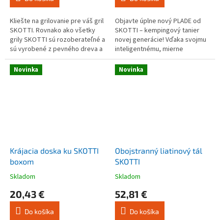
4,0
5,0
z
z
5
5
Kliešte na grilovanie pre váš gril
Objavte úplne nový PLADE od
hviezdičiek.
hviezdičiek.
SKOTTI. Rovnako ako všetky
SKOTTI – kempingový tanier
grily SKOTTI sú rozoberateľné a
novej generácie! Vďaka svojmu
sú vyrobené z pevného dreva a
inteligentnému, mierne
vysoko kvalitného hliníka. A pre
hranatému dizajnu sa PLADE
vaše pohodlie majú v...
perfektne hodí do euroboxov,
Novinka
Novinka
dodávok a...
Krájacia doska ku SKOTTI
Obojstranný liatinový tál
boxom
SKOTTI
Skladom
Skladom
Priemerné
Priemerné
hodnotenie
hodnotenie
20,43 €
52,81 €
produktu
produktu
je
je
Do košíka
Do košíka
5,0
5,0