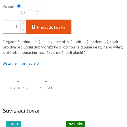
Variant
Pridať do košíka
Elegantně jednoduchý, ale vysoce přizpůsobitelný tandemový kajak
pro dva pro vodní dobrodružství s rodinou na dlouhé cesty nebo výlety
s přáteli a domácími mazlíčky s možností plachtění.
Detailné informácie
OPÝTAŤ SA
ZDIEĽAŤ
Súvisiaci tovar
TOP 1
Novinka