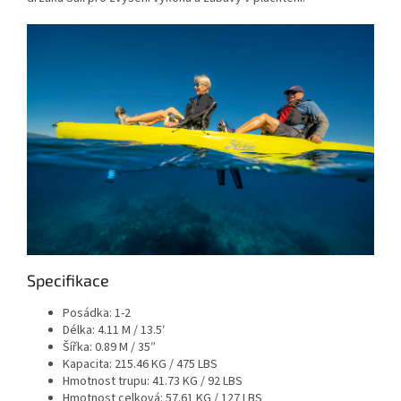
Specifikace
Posádka:
1-2
Délka:
4.11 M / 13.5′
Šířka:
0.89 M / 35″
Kapacita:
215.46 KG / 475 LBS
Hmotnost trupu:
41.73 KG / 92 LBS
Hmotnost celková: 57.61 KG / 127 LBS