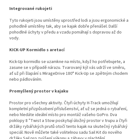
Integrované rukojeti
Tyto rukojeti jsou umístěny uprostřed lodi a jsou ergonomické a
pohodlně umístěny tak, aby se kajak dobře přenášel. Další
pohodlné úchyty v předu a vzadu pomáhají s dopravou až do
vody.
KICK-UP Kormidlo s aretací
Kick-Up kormidlo se uzamkne na místo, když ho potřebujete, a
zasune se v případě nárazu. Tvarovaný kýl vás udrží ve směru,
ať už při šlapání s MirageDrive 180° Kick-Up se zpětným chodem
nebo pádlováním.
Promyšlený prostor v kajaku
Prostor pro všechny aktivity. Čtyři úchyty H-Track umožňují
kompletní přizpůsobení příslušenství, ať už se jedná o rybaření,
nebo hledáte ideální místo pro montáž vašeho GoPro. Dva
poklopy 8 ”Twist a Stow poskytují úložný prostor v trupu a čtyři
držáky rybářských prutů otočí tento kajak na skutečný rybářský
speciál. Nově můžete také volitelnou sadu Sail Kit do nového
držáku Sail pro zvýšení výkonu a zábavy v plachtění.