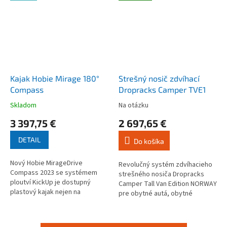
Kajak Hobie Mirage 180°
Strešný nosič zdvíhací
Compass
Dropracks Camper TVE1
Skladom
Na otázku
Priemerné
Priemerné
hodnotenie
hodnotenie
3 397,75 €
2 697,65 €
produktu
produktu
je
je
DETAIL
Do košíka
4,2
4,2
z
z
Nový Hobie MirageDrive
5
5
Revolučný systém zdvíhacieho
Compass 2023 se systémem
hviezdičiek.
hviezdičiek.
strešného nosiča Dropracks
ploutví KickUp je dostupný
Camper Tall Van Edition NORWAY
plastový kajak nejen na
pre obytné autá, obytné
rybaření, cestování ale i zábavu
vstavby a dodávky, ktorý je
pro celou rodinu.
navrhnutý pre bezkonkurenčné
pohodlie....