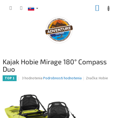
Prejsť
NÁKUP
na
obsah
KOŠÍK
Kajak Hobie Mirage 180° Compass
Duo
Priemerné
3 hodnotenia
Podrobnosti hodnotenia
Značka:
Hobie
TOP 1
hodnotenie
produktu
je
4,7
z
5
hviezdičiek.