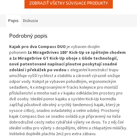
ZOBRAZIŤ VŠETKY SÚVISIACE PRODUKTY
Popis
Diskusia
Podrobný popis
Kajak pro dva Compass DUO
je vybaven dvojím
pohonem
1x
MirageDrives 180° Kick-Up se zpětným chodem
a 1x MirageDrive GT Kick-Up oboje s Glide technologií,
nové patentované napínací ploutve poskytují snadné
zdolání i překážek po vodou
s elegantní konstrukcí trupu
umožňuje vyšší rychlost a stabilitu a zároveň výrazně snižuje
odpor vody. Kokpit je vybaven pohodlným, ergonomickým
sedadlem, 4 x integrovanými H-Tracks kolejnice pro montáž
příslušenství a mnoha nad a v kajaku odkládacími prostory pro
dvě osoby. Ideální ponor kajaku a systém Kick-Up kormidla
zajišťují působivě obratný a rychlý tandemový kajak, který je
vysoce citlivý, snadno ovladatelný a velmi odolný. Prostorný
kajak Compass Duo se snadno ovládá a je připravený na Vaše
dobrodružné cesty nebo rybářské výlety ve dvou. To z něj činí
ideální volbu pro výlety s dospělými, dětmi a chlupatými miláčky.
Volitelná doplněk plachta 2m2 pro extra zábavu.