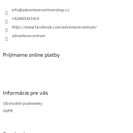
t
info
@
adventurecentrumshop.cz
i
e
+420603415419
https://www.facebook.com/adventurecentrum/
adventurecentrum
Prijímame online platby
Informácie pre vás
Obchodné podmienky
GDPR