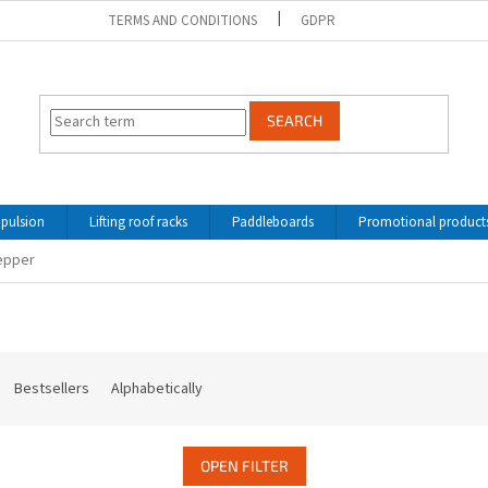
TERMS AND CONDITIONS
GDPR
SEARCH
opulsion
Lifting roof racks
Paddleboards
Promotional product
epper
Bestsellers
Alphabetically
OPEN FILTER