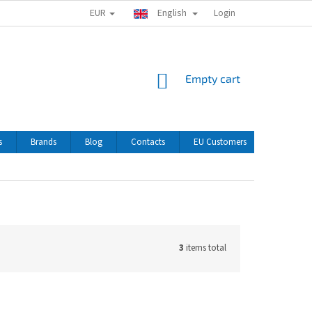
EUR
English
Login
SHOPPING
Empty cart
CART
s
Brands
Blog
Contacts
EU Customers
3
items total