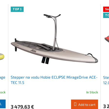
TOP 1
Sa
TO
age
Stepper na vodu Hobie ECLIPSE MirageDrive ACE-
Ste
TEC 11.5
12.
tock
In Stock
The
The
average
ave
product
pro
L
Add to cart
3 
3 479,63 €
rating
rati