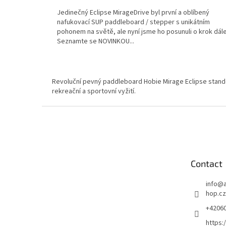
is
Jedinečný Eclipse MirageDrive byl první a oblíbený
3,6
nafukovací SUP paddleboard / stepper s unikátním
out
pohonem na světě, ale nyní jsme ho posunuli o krok dále
of
Seznamte se NOVINKOU...
5
stars.
Revoluční pevný paddleboard Hobie Mirage Eclipse stand-up
rekreační a sportovní vyžití.
F
o
o
t
e
Contact
r
info
@
hop.cz
+4206
https: