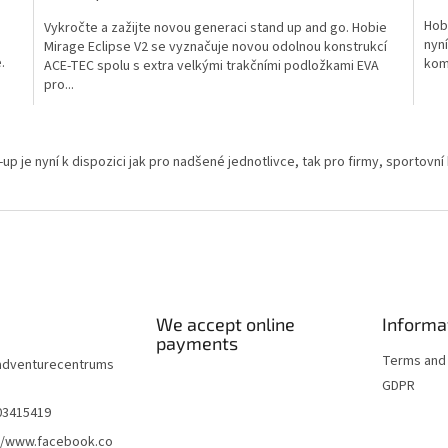
is
is
Hob
Vykročte a zažijte novou generaci stand up and go. Hobie
4,3
4,7
nyní
Mirage Eclipse V2 se vyznačuje novou odolnou konstrukcí
out
out
.
kome
ACE-TEC spolu s extra velkými trakčními podložkami EVA
of
of
pro...
5
5
stars.
star
L
i
 je nyní k dispozici jak pro nadšené jednotlivce, tak pro firmy, sportovní k
s
t
i
n
g
c
o
n
t
We accept online
Informa
r
payments
o
Terms and 
adventurecentrums
l
GDPR
s
03415419
//www.facebook.co