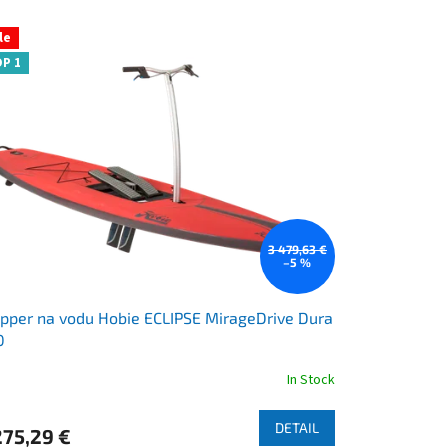
le
P 1
3 479,63 €
–5 %
pper na vodu Hobie ECLIPSE MirageDrive Dura
0
In Stock
rage
duct
DETAIL
275,29 €
ng