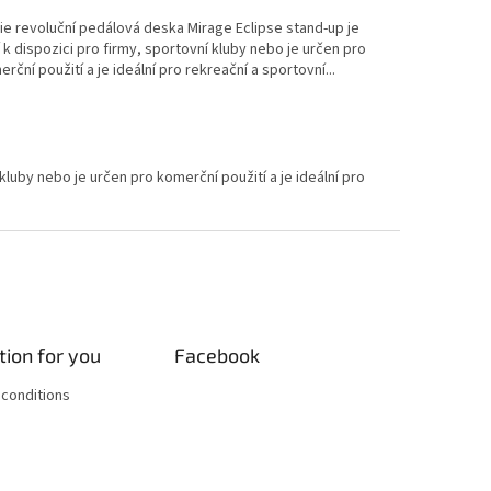
ie revoluční pedálová deska Mirage Eclipse stand-up je
 k dispozici pro firmy, sportovní kluby nebo je určen pro
rční použití a je ideální pro rekreační a sportovní...
s.
luby nebo je určen pro komerční použití a je ideální pro
tion for you
Facebook
conditions