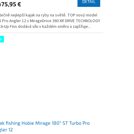
DETAIL
475,95 €
ng
tečně nejlepší kajak na ryby na světě. TOP nový model
5 Pro Angler 12 s MirageDrive 360 XR DRIVE TECHNOLOGY
ck-Up Fins dodává sílu v každém směru a zajišťuje...
s.
p
ak fishing Hobie Mirage 180° ST Turbo Pro
ler 12