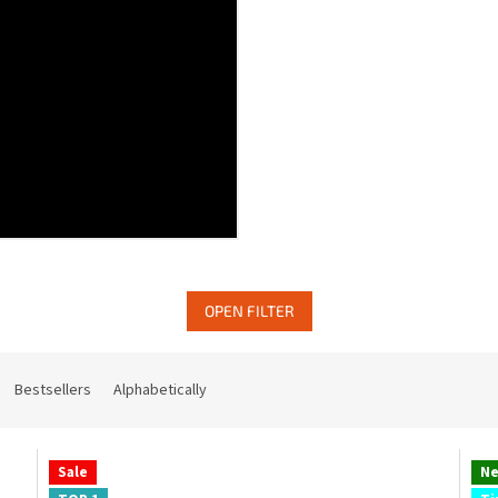
OPEN FILTER
Bestsellers
Alphabetically
Sale
N