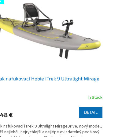
p
ak nafukovací Hobie iTrek 9 Ultralight Mirage
In Stock
rage
duct
DETAIL
148 €
ng
k nafukovací iTrek 9 Ultralight MirageDrive, nový model,
áš nejlehčí, nejrychlejší a nejlépe ovladatelný pedálový