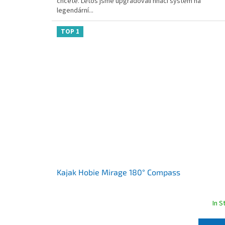
chcete. Letos jsme upgradovali hnací systém na
of
legendární...
5
stars.
TOP 1
Kajak Hobie Mirage 180° Compass
In S
The
average
product