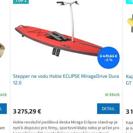
TOP 1
Ti
3 479,63 €
–5 %
Stepper na vodu Hobie ECLIPSE MirageDrive Dura
Kaj
12.0
GT
tock
In Stock
The
The
average
ave
product
pro
L
DETAIL
3 275,29 €
3 
rating
rati
is
is
Hobie revoluční pedálová deska Mirage Eclipse stand-up je
Kaja
4,7
4,7
kam
nyní k dispozici pro firmy, sportovní kluby nebo je určen pro
je n
out
out