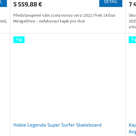
L
DETAIL
5 559,88 €
7 
rating
rati
is
is
Představujeme vám zcela novou verzi 2022 iTrek 14 Duo
Sku
4,8
4,6
ení,
MirageDrive – nafukovací kajak pro dva!
202
out
out
a Ki
of
of
5
5
stars.
star
Tip
Ti
Hobie Legenda Super Surfer Skateboard
Kaj
Ang