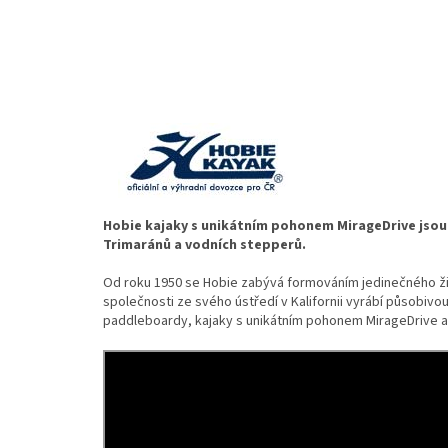
Hobie kajaky s unikátním pohonem MirageDrive jsou z
Trimaránů a vodních stepperů.
Od roku 1950 se Hobie zabývá formováním jedinečného živ
společnosti ze svého ústředí v Kalifornii vyrábí působivou 
paddleboardy, kajaky s unikátním pohonem MirageDrive a l