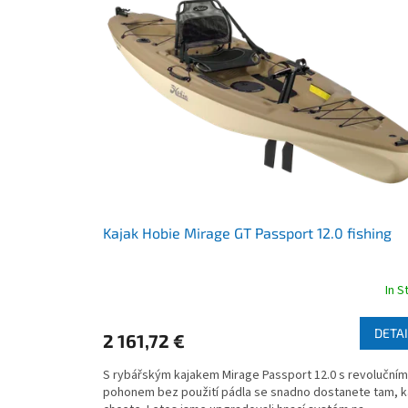
s
t
t
s
o
o
f
r
p
t
r
i
o
n
d
g
u
c
t
s
Kajak Hobie Mirage GT Passport 12.0 fishing
In S
The
average
product
DETAI
2 161,72 €
rating
is
S rybářským kajakem Mirage Passport 12.0 s revolučním
4,0
pohonem bez použití pádla se snadno dostanete tam, 
out