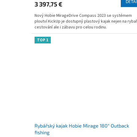
DETAI
3 397,75 €
rating
is
Nový Hobie MirageDrive Compass 2023 se systémem
4,2
ploutví KickUp je dostupný plastový kajak nejen na rybař
out
cestování ale i zábavu pro celou rodinu.
of
5
stars.
TOP 1
Rybářský kajak Hobie Mirage 180° Outback
fishing