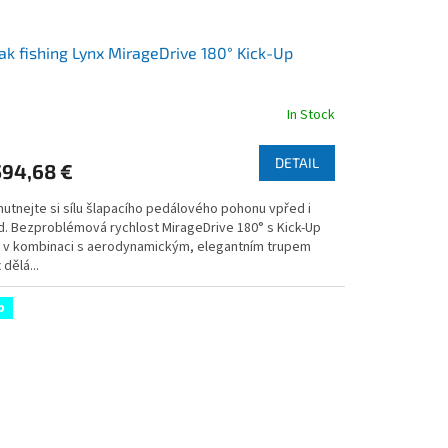
ak fishing Lynx MirageDrive 180° Kick-Up
In Stock
rage
duct
DETAIL
594,68 €
ng
hutnejte si sílu šlapacího pedálového pohonu vpřed i
d. Bezproblémová rychlost MirageDrive 180° s Kick-Up
s v kombinaci s aerodynamickým, elegantním trupem
 dělá...
s.
p