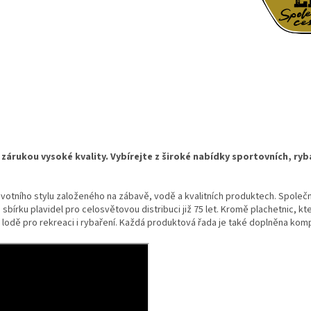
árukou vysoké kvality. Vybírejte z široké nabídky sportovních, rybá
otního stylu založeného na zábavě, vodě a kvalitních produktech.
Společn
sbírku plavidel pro celosvětovou distribuci již 75 let.
Kromě plachetnic, kte
odě pro rekreaci i rybaření.
Každá produktová řada je také doplněna komple