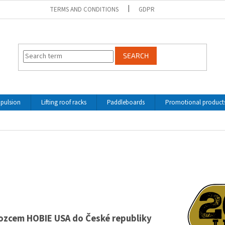
TERMS AND CONDITIONS
GDPR
SEARCH
opulsion
Lifting roof racks
Paddleboards
Promotional product
ozcem HOBIE USA do České republiky