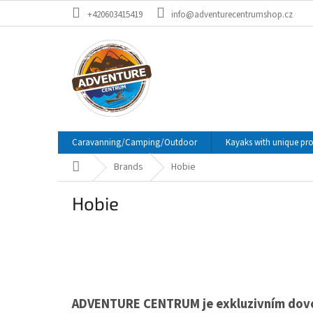
Skip
+420603415419
info@adventurecentrumshop.cz
to
content
Caravanning/Camping/Outdoor
Kayaks with unique pr
Home
Brands
Hobie
Hobie
ADVENTURE CENTRUM je exkluzivním dov