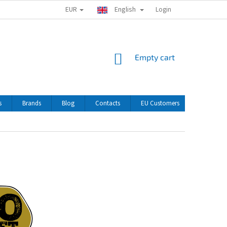
EUR
English
Login
SHOPPING
Empty cart
CART
s
Brands
Blog
Contacts
EU Customers