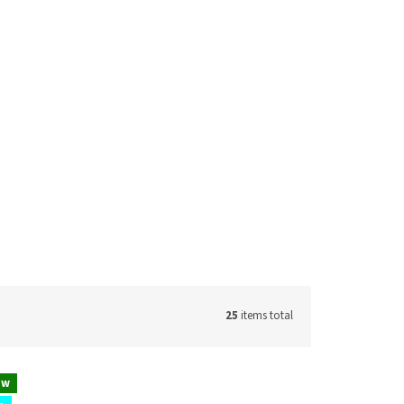
25
items total
ew