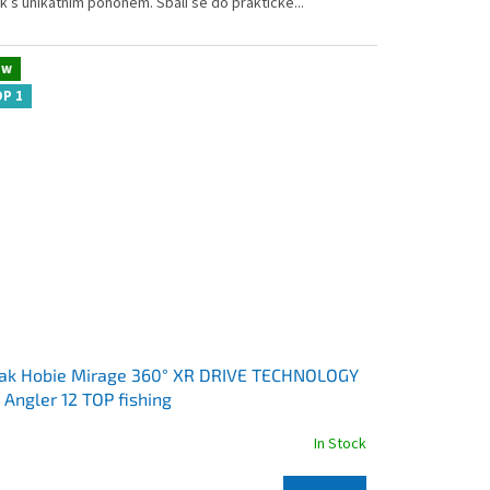
k s unikátním pohonem. Sbalí se do praktické...
s.
ew
P 1
jak Hobie Mirage 360° XR DRIVE TECHNOLOGY
 Angler 12 TOP fishing
In Stock
rage
duct