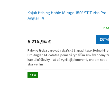
Kajak fishing Hobie Mirage 180° ST Turbo Pro
Angler 14
In S
The
average
product
DETAI
6 214,94 €
rating
is
Ryby je třeba varovat: rybářský šlapací kajak Hobie Mir
3,8
Pro Angler 14 vydatně pomáhá rybářům získávat ceny z
out
kapitální úlovky – ať už vynikají ploutvemi, tvarem nebo
of
zbarvením.
5
stars.
New