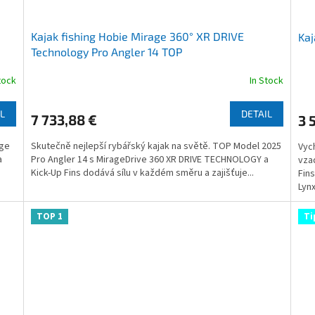
Kajak fishing Hobie Mirage 360° XR DRIVE
Kaj
Technology Pro Angler 14 TOP
tock
In Stock
The
The
average
ave
product
pro
L
DETAIL
7 733,88 €
3 
rating
rati
is
is
age
Skutečně nejlepší rybářský kajak na světě. TOP Model 2025
Vyc
3,5
3,6
a
Pro Angler 14 s MirageDrive 360 XR DRIVE TECHNOLOGY a
vza
out
out
Kick-Up Fins dodává sílu v každém směru a zajišťuje...
Fin
of
of
Lynx
5
5
stars.
star
TOP 1
Ti