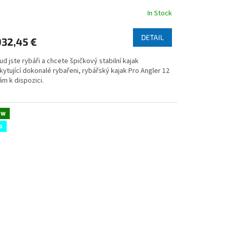
In Stock
rage
duct
DETAIL
932,45 €
ng
d jste rybáři a chcete špičkový stabilní kajak
ytující dokonalé rybařeni, rybářský kajak Pro Angler 12
ám k dispozici.
s.
ew
p