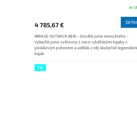
In S
The
average
product
DETAI
4 785,67 €
rating
is
MIRAGE OUTBACK NEW – Dosáhli jsme nemožného –
4,3
vylepšili jsme světovou 1 mezi rybářskými kajaky s
out
pedálovým pohonem a udělali z něj skutečně legendárn
of
kajak.
5
stars.
Tip