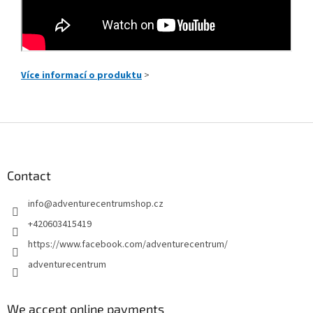
Více informací o produktu
>
F
o
o
t
Contact
e
info
@
adventurecentrumshop.cz
r
+420603415419
https://www.facebook.com/adventurecentrum/
adventurecentrum
We accept online payments