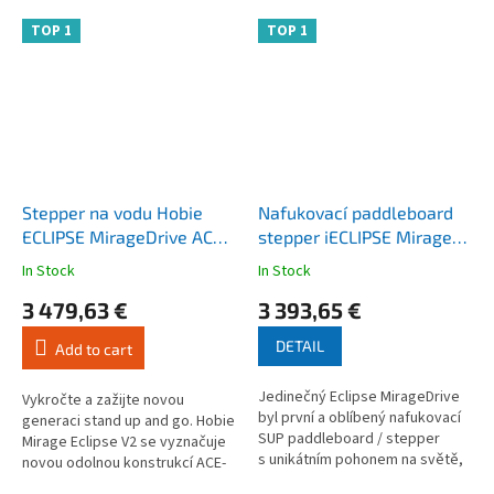
TOP 1
TOP 1
Stepper na vodu Hobie
Nafukovací paddleboard
ECLIPSE MirageDrive ACE-
stepper iECLIPSE Mirage
TEC 11.5
GT nafukovací
In Stock
In Stock
The
The
average
average
3 479,63 €
3 393,65 €
product
product
rating
rating
DETAIL
Add to cart
is
is
4,3
3,6
Jedinečný Eclipse MirageDrive
out
out
Vykročte a zažijte novou
byl první a oblíbený nafukovací
of
of
generaci stand up and go. Hobie
SUP paddleboard / stepper
5
5
Mirage Eclipse V2 se vyznačuje
s unikátním pohonem na světě,
stars.
stars.
novou odolnou konstrukcí ACE-
ale nyní jsme ho posunuli o krok
TEC spolu s extra velkými