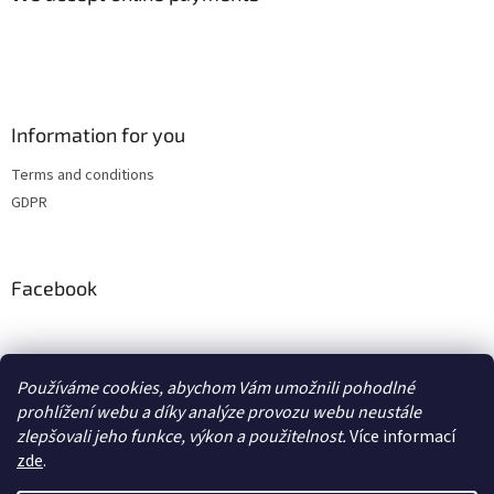
Information for you
Terms and conditions
GDPR
Facebook
adventurecentrum.cz
solarnivaric.cz
casusgrill.cz
grilrazdva.cz
Používáme cookies, abychom Vám umožnili pohodlné
transcool.cz
prohlížení webu a díky analýze provozu webu neustále
zlepšovali jeho funkce, výkon a použitelnost.
Více informací
zde
.