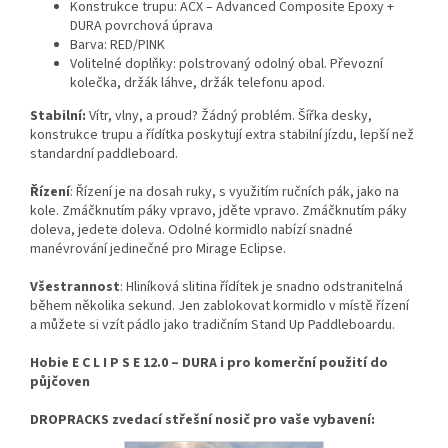
Konstrukce trupu: ACX – Advanced Composite Epoxy +
DURA povrchová úprava
Barva: RED/PINK
Volitelné doplňky: polstrovaný odolný obal. Převozní
kolečka, držák láhve, držák telefonu apod.
Stabilní:
Vítr, vlny, a proud? Žádný problém. Šířka desky,
konstrukce trupu a řídítka poskytují extra stabilní jízdu, lepší než
standardní paddleboard.
Řízení
: Řízení je na dosah ruky, s využitím ručních pák, jako na
kole. Zmáčknutím páky vpravo, jděte vpravo. Zmáčknutím páky
doleva, jedete doleva. Odolné kormidlo nabízí snadné
manévrování jedinečné pro Mirage Eclipse.
Všestrannost
: Hliníková slitina řídítek je snadno odstranitelná
během několika sekund. Jen zablokovat kormidlo v místě řízení
a můžete si vzít pádlo jako tradičním Stand Up Paddleboardu.
Hobie E C L I P S E 12.0 – DURA i pro komerční použití do
půjčoven
DROPRACKS zvedací střešní nosič pro vaše vybavení: