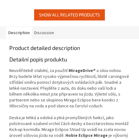
dále. Seznamte se NOVINKOU...
trakčními podložkami EVA pro...
SHOW ALL RELATED PRODUCTS
Description
Discussion
Product detailed description
Detailní popis produktu
Neuvěřitelně stabilní, za použití
MirageDrive®
a silou nohou.
Brzy budete létat vysoko výjimečnou rychlostí, hbitě carvingové
střídání směru pomocí dotykových ovládacích pák. Snadné a
lehké nastavení. Přejděte z auta, do doku nebo vaší lodi a
během několika minut jste připraveni na jízdu. Výletní sólo, s
partnerem nebo se skupinou Mirage Eclipse bere kondici z
tělocvičny na vodu a pod slunce na čerství vzduch.
Deska je lehká a odolná a plná promyšlených funkcí, jako
polstrované ozubení vrchní části desky a bezstarostnou montáž
Kick-up kormidla. Mirage Eclipse Stnad Up uvádí na zcela novou
úroveň sólovou jízdu na vodě.
Hobie Eclipse Mirage
je výborný