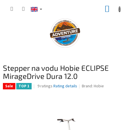
Skip
SHOPP
to
content
CART
Stepper na vodu Hobie ECLIPSE
MirageDrive Dura 12.0
The
9 ratings
Rating details
Brand:
Hobie
Sale
TOP 1
average
product
rating
is
4,7
out
of
5