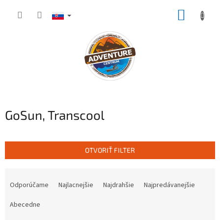
Prejsť
NÁKUP
na
obsah
KOŠÍK
GoSun, Transcool
OTVORIŤ FILTER
R
a
Odporúčame
Najlacnejšie
Najdrahšie
Najpredávanejšie
d
e
Abecedne
n