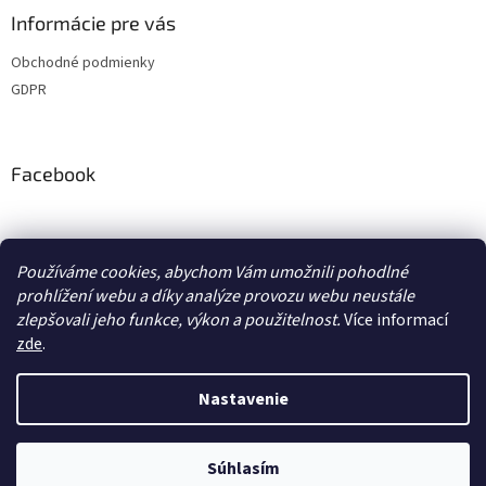
Informácie pre vás
Obchodné podmienky
GDPR
Facebook
adventurecentrum.cz
solarnivaric.cz
casusgrill.cz
grilrazdva.cz
Používáme cookies, abychom Vám umožnili pohodlné
transcool.cz
prohlížení webu a díky analýze provozu webu neustále
zlepšovali jeho funkce, výkon a použitelnost.
Více informací
zde
.
Vytvoril Shoptet
Nastavenie
Copyright 2026
Adventure Centrum Shop
. Všetky práva
Súhlasím
vyhradené.
Upraviť nastavenie cookies