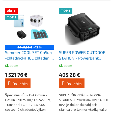
i
V
e
Akcie
TOP 1
ý
p
TOP 1
p
r
i
o
s
d
p
u
r
k
o
t
1 749,56 €
–13 %
d
Summer COOL SET GoSun
SUPER POWER OUTDOOR
o
u
-chladnička 18l, chladenie
STATION - PowerBank
v
k
12V, Power 307W, solar
307.2 Wh / 96.000 mAh -
Skladom
Skladom
Priemerné
Priemerné
t
clona 60W
LifePo4
hodnotenie
hodnotenie
1 521,76 €
405,28 €
o
produktu
produktu
v
je
je
Do košíka
Do košíka
5,0
4,2
z
z
5
5
Špeciálna SÚPRAVA GoSun -
SUPER VÝKONNÁ PRENOSNÁ
hviezdičiek.
hviezdičiek.
GoSun Chillito 18l / 12-24/230V,
STANICA - PowerBank 8v1 96.000
Transcool EC3F 12-24/230V
mAh je dokonalá nabíjacia
cestovné chladenie, Výkon
stanica pre takmer všetky vaše