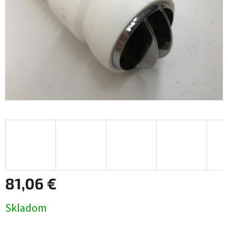
81,06 €
Jednotková
Skladom
cena: