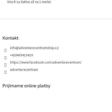
ktoré sa tiahne až na 1 meter.
Z
á
p
ä
Kontakt
t
info
@
adventurecentrumshop.cz
i
e
+420603415419
https://www.facebook.com/adventurecentrum/
adventurecentrum
Prijímame online platby