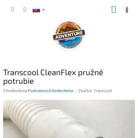
Prejsť
NÁKUP
na
obsah
KOŠÍK
Transcool CleanFlex pružné
potrubie
Priemerné
3 hodnotenia
Podrobnosti hodnotenia
Značka:
Transcool
hodnotenie
produktu
je
4,7
z
5
hviezdičiek.