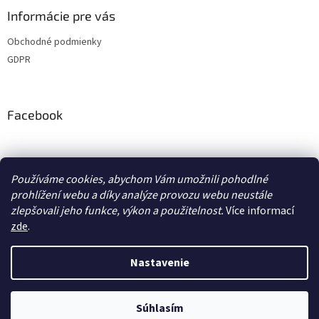
Informácie pre vás
Obchodné podmienky
GDPR
Facebook
adventurecentrum.cz
solarnivaric.cz
casusgrill.cz
grilrazdva.cz
Používáme cookies, abychom Vám umožnili pohodlné
transcool.cz
prohlížení webu a díky analýze provozu webu neustále
zlepšovali jeho funkce, výkon a použitelnost.
Více informací
zde
.
Vytvoril Shoptet
Nastavenie
Copyright 2026
Adventure Centrum Shop
. Všetky práva
Súhlasím
vyhradené.
Upraviť nastavenie cookies