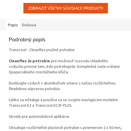
EÚ -...
ZOBRAZIŤ VŠETKY SÚVISIACE PRODUKTY
Popis
Diskusia
Podrobný popis
Transcool - Cleanflex pružné potrubie
Cleanflex 2x potrubie
pre možnosť rozvodu chladného
vzduchu presne tam, kde potrebujete. Kompletná sada vrátane
špepeciálneho montážneho kľúča.
Dodávajte vzduch v akomkoľvek smere s našou rozšíriteľnou
flexibilnou súpravou potrubia.
Ľahko sa inštaluje a používa sa so svojimi existujúcimi modelmi
Transcool E3 a Transcool EC3F PLUS.
Skvelé pre automobilové aplikácie.
Obsahuje rozšíriteľné plastové potrubie s priemerom 2 x 50 mm,