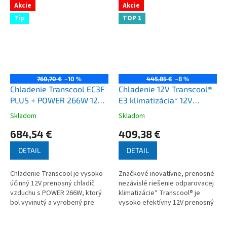
Akcie
Akcie
Tip
TOP 1
760,70 €
–10 %
445,85 €
–8 %
Chladenie Transcool EC3F
Chladenie 12V Transcool®
PLUS + POWER 266W 12V
E3 klimatizácia* 12V
prenosný odparovací
odparovací chladič
Skladom
Skladom
Priemerné
Priemerné
chladič vzduchu
vzduchu obytné auto
hodnotenie
hodnotenie
684,54 €
409,38 €
karavan
produktu
produktu
je
je
DETAIL
DETAIL
3,3
3,7
z
z
Chladenie Transcool je vysoko
Značkové inovatívne, prenosné
5
5
účinný 12V prenosný chladič
nezávislé riešenie odparovacej
hviezdičiek.
hviezdičiek.
vzduchu s POWER 266W, ktorý
klimatizácie* Transcool® je
bol vyvinutý a vyrobený pre
vysoko efektívny 12V prenosný
austrálske podmienky.
odparovací chladiaci systém,
Špeciálny SET. Pre zákazníkov z
ktorý bol vyvinutý a vyrobený...