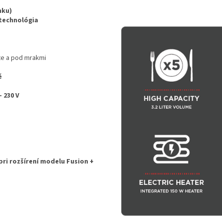
nku)
 technológia
te a pod mrakmi
é
– 230 V
pri rozšírení modelu Fusion +