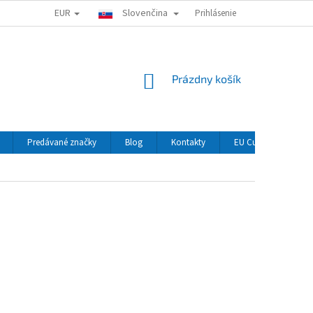
EUR
Slovenčina
Prihlásenie
NÁKUPNÝ
Prázdny košík
KOŠÍK
Predávané značky
Blog
Kontakty
EU Customers