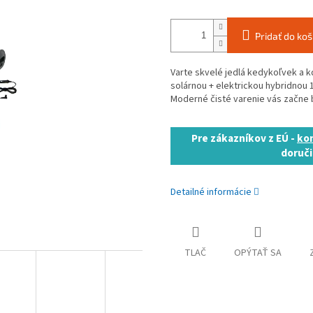
Pridať do koš
Varte skvelé jedlá kedykoľvek a 
solárnou + elektrickou hybridnou 
Moderné čisté varenie vás začne 
Pre zákazníkov z EÚ -
kon
doruči
Detailné informácie
TLAČ
OPÝTAŤ SA