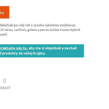
íka
kdekoľvek po celý rok s vysoko výkonnou značkovou
12V rúrou, varičom, grilom a pecou GoSun Fusion Hybrid.
baviť.
taktujte nás tu
, aby ste si objednali a nechali
ť produkty do vašej krajiny.
ZDIEĽAŤ