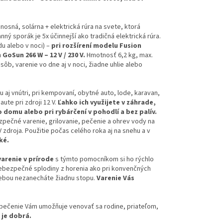
nosná, solárna + elektrická rúra na svete, ktorá
ný sporák je 5x účinnejší ako tradičná elektrická rúra.
u alebo v noci) –
pri rozšírení modelu Fusion
GoSun 266 W – 12 V / 230 V.
Hmotnosť 6,2 kg, max.
osôb, varenie vo dne aj v noci, žiadne uhlie alebo
 aj vnútri, pri kempovaní, obytné auto, lode, karavan,
ute pri zdroji 12 V.
Ľahko ich využijete v záhrade,
domu alebo pri rybárčení v pohodlí a bez palív.
pečné varenie, grilovanie, pečenie a ohrev vody na
 zdroja. Použitie počas celého roka aj na snehu a v
ké.
varenie v prírode
s týmto pomocníkom si ho rýchlo
 nebezpečné splodiny z horenia ako pri konvenčných
 sebou nezanecháte žiadnu stopu.
Varenie Vás
 pečenie Vám umožňuje venovať sa rodine, priateľom,
je dobrá.