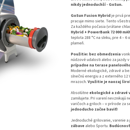
nikdy jednoduchší - GoSun.
GoSun Fusion Hybrid
je prvá pre
pracuje mimo siete. Tento všestran
Za každého počasia (vrátane chlad
Hybrid + PowerBank 72 000 mAh 
teplota 288 °C na slnku, pre 4 – 6 
plameň.
Použitie: bez obmedzenia
vonku
núdzové udalosti alebo za jazdy v a
prípadne na terase panelového 
Moderné ekologické, zdravé a bez
slnečnú energiu a z externého 12 V
mrazoch.
Využitie je naozaj širo
Absolútne
ekologické a zdravé 
zamilujete. Pri varení nevznikajú
varičoch a griloch – v prírode za
jednoducho začne baviť!
Jednoduché grilovanie, varenie a
zábave
alebo športu.
Budúcnosť 