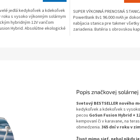
4,2
velé jedlá kedykoľvek a kdekoľvek
SUPER VÝKONNÁ PRENOSNÁ STANICA
z
 v roku s vysoko výkonným solárnym
PowerBank 8v1 96.000 mAh je doko
5
rickým hybridným 12V varičom
nabíjacia stanica pre takmer všetky
iek.
hviezdičiek.
usion Hybrid. Absolútne ekologické
zariadenia. Batéria s obrovskou ka
..
307.2 Wh je dostatočne...
Popis značkovej solárnej 
Svetový BESTSELLER nového m
kedykoľvek a kdekoľvek s vysoko
pecou
GoSun Fusion Hybrid + 1
kempovaní či v karavane, na ter
obmedzenia.
365 dní v roku v z
Život mimo sieť, nebol nikdy j