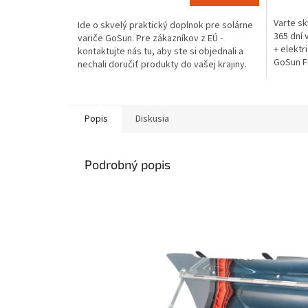
4,0
4,4
Varte sk
Ide o skvelý praktický doplnok pre solárne
z
z
365 dní
variče GoSun. Pre zákazníkov z EÚ -
5
5
+ elekt
kontaktujte nás tu, aby ste si objednali a
hviezdičiek.
hviezdič
GoSun F
nechali doručiť produkty do vašej krajiny.
a zdravé.
Popis
Diskusia
Podrobný popis