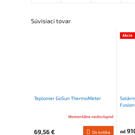
Súvisiaci tovar
Akcie
Teplomer GoSun ThermoMeter
Solárny
Fusion
Momentálne nedostupné
Priemerné
Priemer
hodnotenie
hodnote
produktu
produkt
910
69,56 €
od
Do košíka
je
je