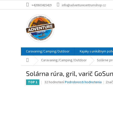
Prejsť
+420603415419
info@adventurecentrumshop.cz
na
obsah
Caravaning/Camping/Outdoor
Kajaky s unikátnym p
Domov
Caravaning/Camping/Outdoor
Solárne p
Solárna rúra, gril, varič GoSu
Priemerné
32 hodnotení
Podrobnosti hodnotenia
Znač
TOP 1
hodnotenie
produktu
je
3,8
z
5