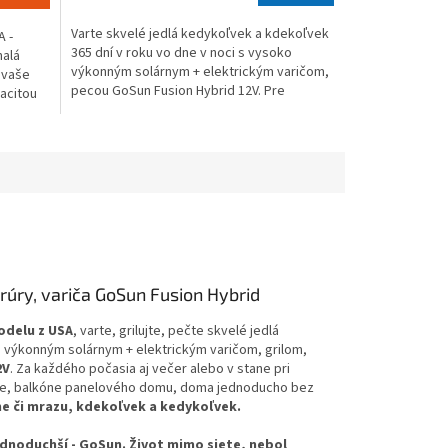
4,1
Varte skvelé jedlá kedykoľvek a kdekoľvek
 -
z
365 dní v roku vo dne v noci s vysoko
nalá
5
výkonným solárnym + elektrickým varičom,
 vaše
hviezdičiek.
pecou GoSun Fusion Hybrid 12V. Pre
pacitou
zákazníkov z EÚ -...
rúry, variča GoSun Fusion Hybrid
odelu z USA
, varte, grilujte, pečte skvelé jedlá
 výkonným solárnym + elektrickým varičom, grilom,
2V
. Za každého počasia aj večer alebo v stane pri
ase, balkóne panelového domu, doma jednoducho bez
ime či mrazu, kdekoľvek a kedykoľvek.
ednoduchší - GoSun. Život mimo siete, nebol