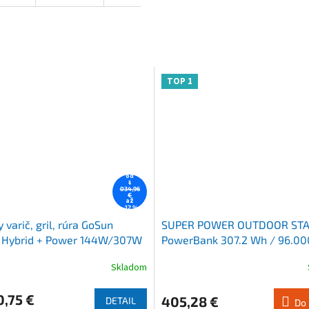
TOP 1
od
1
034,96
€
až
–12 %
 varič, gril, rúra GoSun
SUPER POWER OUTDOOR STA
 Hybrid + Power 144W/307W
PowerBank 307.2 Wh / 96.0
- LifePo4
Skladom
né
Priemerné
nie
hodnotenie
u
produktu
,75 €
405,28 €
DETAIL
Do 
je