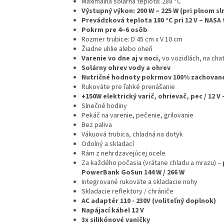
Maximálna solárna teplota: 288 °C
Výstupný výkon: 200 W – 225 W (pri plnom sl
Prevádzková teplota 180 °C pri 12 V – NASA
Pokrm pre 4–6 osôb
Rozmer trubice: D 45 cm x V 10 cm
Žiadne uhlie alebo oheň
Varenie vo dne aj v noci,
vo vozidlách, na cha
Solárny ohrev vody a ohrev
Nutričné hodnoty pokrmov 100% zachovan
Rukoväte pre ľahké prenášanie
+150W elektrický varič, ohrievač, pec / 12 V 
Slnečné hodiny
Pekáč na varenie, pečenie, grilovanie
Bez paliva
Vákuová trubica, chladná na dotyk
Odolný a skladací
Rám z nehrdzavejúcej ocele
Za každého počasia (vrátane chladu a mrazu) –
PowerBank GoSun 144 W / 266 W
Integrované rukoväte a skladacie nohy
Skladacie reflektory / chrániče
AC adaptér 110 - 230V (voliteľný doplnok)
Napájací kábel 12 V
3x silikónové vaničky