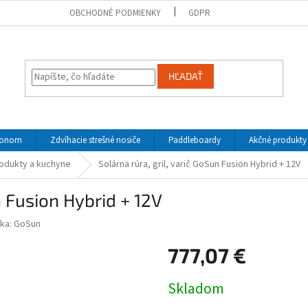
OBCHODNÉ PODMIENKY
GDPR
HĽADAŤ
ohonom
Zdvíhacie strešné nosiče
Paddleboardy
Akčné produkty
rodukty a kuchyne
Solárna rúra, gril, varič GoSun Fusion Hybrid + 12V
n Fusion Hybrid + 12V
ka:
GoSun
777,07 €
Jednotková
Skladom
cena: