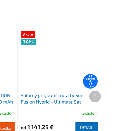
Akcie
TOP 1
od
1 296,91
€
až
–12 %
Ďalší
TION -
Solárny gril, varič, rúra GoSun
produkt
00 mAh
Fusion Hybrid - Ultimate Set
Skladom
Skladom
Priemerné
hodnotenie
produktu
1 141,25 €
od
DETAIL
košíka
je