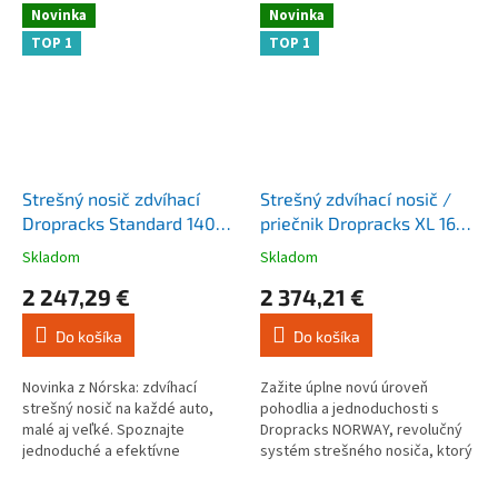
Novinka
Novinka
TOP 1
TOP 1
Strešný nosič zdvíhací
Strešný zdvíhací nosič /
Dropracks Standard 140
priečnik Dropracks XL 160
CM
CM
Skladom
Skladom
Priemerné
Priemerné
hodnotenie
hodnotenie
2 247,29 €
2 374,21 €
produktu
produktu
je
je
Do košíka
Do košíka
4,2
4,4
z
z
5
5
Novinka z Nórska: zdvíhací
Zažite úplne novú úroveň
hviezdičiek.
hviezdičiek.
strešný nosič na každé auto,
pohodlia a jednoduchosti s
malé aj veľké. Spoznajte
Dropracks NORWAY, revolučný
jednoduché a efektívne
systém strešného nosiča, ktorý
nakladanie vybavenia na strechu
je navrhnutý pre
vozidla s Dropracks NORWAY,
bezkonkurenčné pohodlie. Na