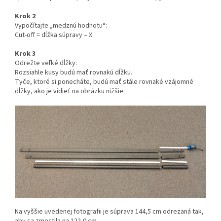
Krok 2
Vypočítajte „medznú hodnotu“:
Cut-off = dĺžka súpravy – X
Krok 3
Odrežte veľké dĺžky:
Rozsiahle kusy budú mať rovnakú dĺžku.
Tyče, ktoré si ponecháte, budú mať stále rovnaké vzájomné
dĺžky, ako je vidieť na obrázku nižšie:
Na vyššie uvedenej fotografii je súprava 144,5 cm odrezaná tak,
aby sa zmestila na 122,0 cm.