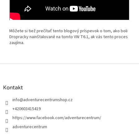
Môžete si tiež prečítať tento blogový príspevok o tom, ako boli
Dropracky nainštalované na tomto VW T6.1, ak vás tento proces
zaujíma.
Z
á
p
ä
Kontakt
t
info
@
adventurecentrumshop.cz
i
e
+420603415419
https://www.facebook.com/adventurecentrum/
adventurecentrum