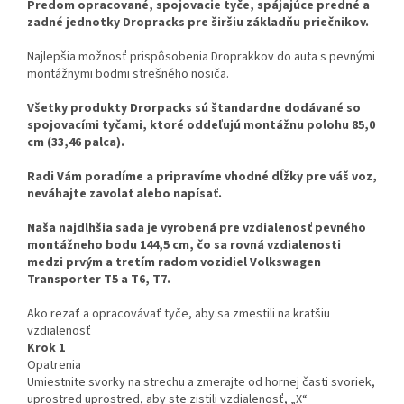
Predom opracované, spojovacie tyče, spájajúce predné a
zadné jednotky Dropracks pre širšiu základňu priečnikov.
Najlepšia možnosť prispôsobenia Droprakkov do auta s pevnými
montážnymi bodmi strešného nosiča.
Všetky produkty Drorpacks sú štandardne dodávané so
spojovacími tyčami, ktoré oddeľujú montážnu polohu 85,0
cm (33,46 palca).
Radi Vám poradíme a pripravíme vhodné dĺžky pre váš voz,
neváhajte zavolať alebo napísať.
Naša najdlhšia sada je vyrobená pre vzdialenosť pevného
montážneho bodu 144,5 cm, čo sa rovná vzdialenosti
medzi prvým a tretím radom vozidiel Volkswagen
Transporter T5 a T6, T7.
Ako rezať a opracovávať tyče, aby sa zmestili na kratšiu
vzdialenosť
Krok 1
Opatrenia
Umiestnite svorky na strechu a zmerajte od hornej časti svoriek,
uprostred uprostred, aby ste zistili vzdialenosť, „X“