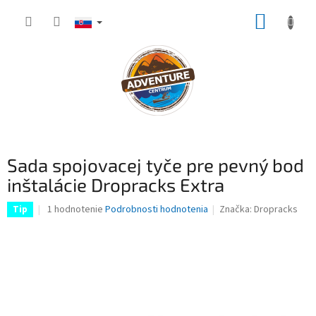
Prejsť
NÁKUP
na
obsah
KOŠÍK
Sada spojovacej tyče pre pevný bod
inštalácie Dropracks Extra
Priemerné
1 hodnotenie
Podrobnosti hodnotenia
Značka:
Dropracks
Tip
hodnotenie
produktu
je
4,0
z
5
hviezdičiek.