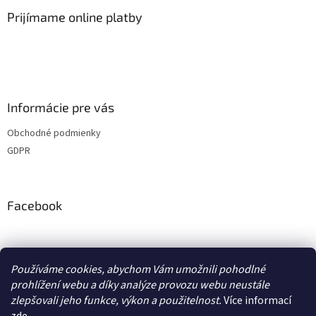
Prijímame online platby
Informácie pre vás
Obchodné podmienky
GDPR
Facebook
adventurecentrum.cz
solarnivaric.cz
casusgrill.cz
grilrazdva.cz
Používáme cookies, abychom Vám umožnili pohodlné
transcool.cz
prohlížení webu a díky analýze provozu webu neustále
zlepšovali jeho funkce, výkon a použitelnost.
Více informací