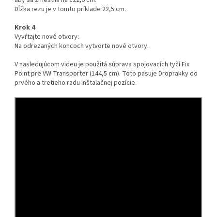
Dĺžka rezu je v tomto príklade 22,5 cm.
Krok 4
Vyvŕtajte nové otvory:
Na odrezaných koncoch vytvorte nové otvory.
V nasledujúcom videu je použitá súprava spojovacích tyčí Fix
Point pre VW Transporter (144,5 cm). Toto pasuje Droprakky do
prvého a tretieho radu inštalačnej pozície.