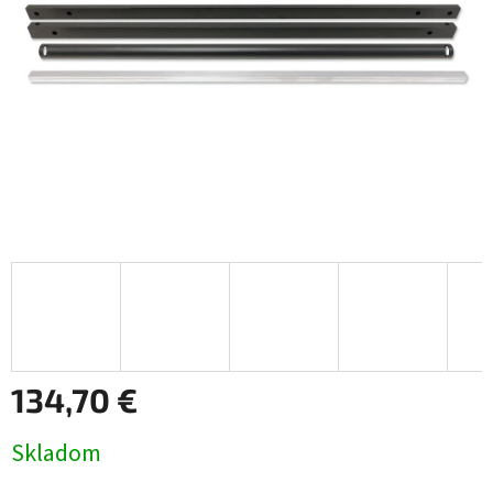
134,70 €
Jednotková
Skladom
cena: