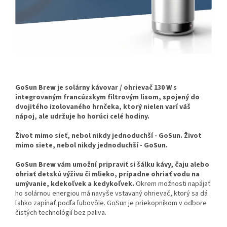
GoSun Brew je solárny kávovar / ohrievač 130 W s
integrovaným francúzskym filtrovým lisom, spojený do
dvojitého izolovaného hrnčeka, ktorý nielen varí váš
nápoj, ale udržuje ho horúci celé hodiny.
Život mimo sieť, nebol nikdy jednoduchší - GoSun. Život
mimo siete, nebol nikdy jednoduchší - GoSun.
GoSun Brew vám umožní pripraviť si šálku kávy, čaju alebo
ohriať detskú výživu či mlieko, prípadne ohriať vodu na
umývanie, kdekoľvek a kedykoľvek.
Okrem možnosti napájať
ho solárnou energiou má navyše vstavaný ohrievač, ktorý sa dá
ľahko zapínať podľa ľubovôle. GoSun je priekopníkom v odbore
čistých technológií bez paliva.