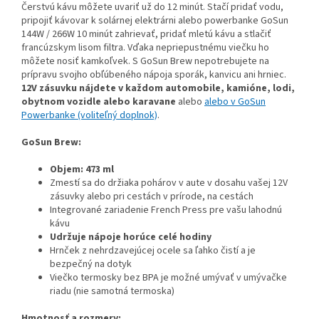
Čerstvú kávu môžete uvariť už do 12 minút. Stačí pridať vodu,
pripojiť kávovar k solárnej elektrárni alebo powerbanke GoSun
144W / 266W 10 minút zahrievať, pridať mletú kávu a stlačiť
francúzskym lisom filtra. Vďaka nepriepustnému viečku ho
môžete nosiť kamkoľvek. S GoSun Brew nepotrebujete na
prípravu svojho obľúbeného nápoja sporák, kanvicu ani hrniec.
12V zásuvku nájdete v každom automobile, kamióne, lodi,
obytnom vozidle alebo karavane
alebo
alebo v GoSun
Powerbanke (voliteľný doplnok)
.
GoSun Brew:
Objem: 473 ml
Zmestí sa do držiaka pohárov v aute v dosahu vašej 12V
zásuvky alebo pri cestách v prírode, na cestách
Integrované zariadenie French Press pre vašu lahodnú
kávu
Udržuje nápoje horúce celé hodiny
Hrnček z nehrdzavejúcej ocele sa ľahko čistí a je
bezpečný na dotyk
Viečko termosky bez BPA je možné umývať v umývačke
riadu (nie samotná termoska)
Hmotnosť a rozmery: