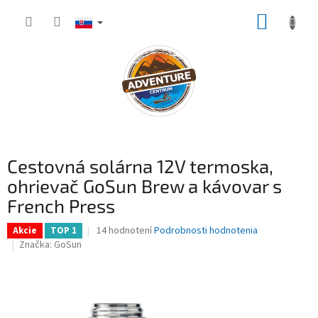
Prejsť
NÁKUP
na
obsah
KOŠÍK
Cestovná solárna 12V termoska,
ohrievač GoSun Brew a kávovar s
French Press
Priemerné
14 hodnotení
Podrobnosti hodnotenia
Akcie
TOP 1
hodnotenie
Značka:
GoSun
produktu
je
4,1
z
5