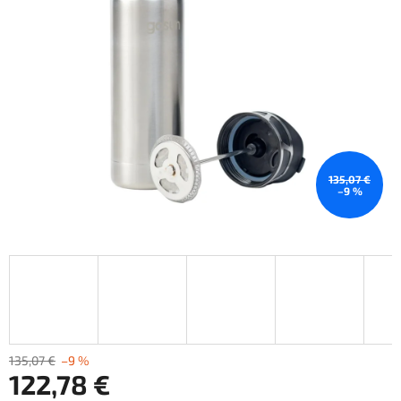
hviezdičiek.
135,07 €
–9 %
135,07 €
–9 %
122,78 €