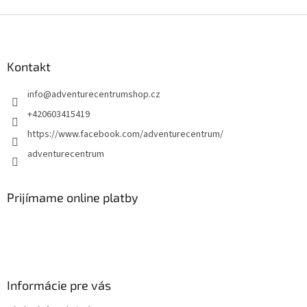
Z
á
p
ä
Kontakt
t
info
@
adventurecentrumshop.cz
i
e
+420603415419
https://www.facebook.com/adventurecentrum/
adventurecentrum
Prijímame online platby
Informácie pre vás