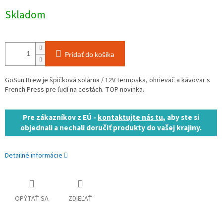
Jednotková
Skladom
cena:
Pridať do košíka
GoSun Brew je špičková solárna / 12V termoska, ohrievač a kávovar s
French Press pre ľudí na cestách. TOP novinka.
Pre zákazníkov z EÚ -
kontaktujte nás tu
, aby ste si
objednali a nechali doručiť produkty do vašej krajiny.
Detailné informácie
OPÝTAŤ SA
ZDIEĽAŤ