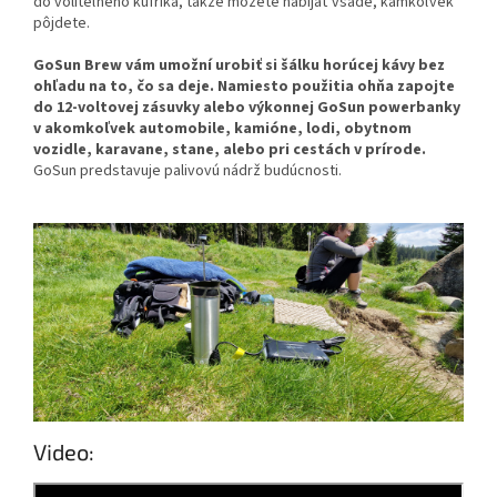
do voliteľného kufríka, takže môžete nabíjať všade, kamkoľvek
pôjdete.
GoSun Brew vám umožní urobiť si šálku horúcej kávy bez
ohľadu na to, čo sa deje. Namiesto použitia ohňa zapojte
do 12-voltovej zásuvky alebo výkonnej GoSun powerbanky
v akomkoľvek automobile, kamióne, lodi, obytnom
vozidle, karavane, stane, alebo pri cestách v prírode.
GoSun predstavuje palivovú nádrž budúcnosti.
Video: