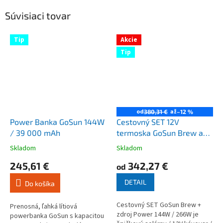
Súvisiaci tovar
Tip
Akcie
Tip
od
až
380,31 €
–12 %
Power Banka GoSun 144W
Cestovný SET 12V
/ 39 000 mAh
termoska GoSun Brew a
kávovar + Power 144W /
Skladom
Skladom
Priemerné
Priemerné
266W
hodnotenie
hodnotenie
245,61 €
342,27 €
od
produktu
produktu
je
je
DETAIL
Do košíka
4,3
4,7
z
z
Cestovný SET GoSun Brew +
5
5
Prenosná, ľahká lítiová
zdroj Power 144W / 266W je
hviezdičiek.
hviezdičiek.
powerbanka GoSun s kapacitou