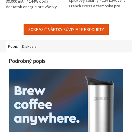
špičkový solárny / 12V kávovar /
39.000 mAh / 144W dodá
French Press a termoska pre
dostatok energie pre všetky
ľudí na cestách - TOP produkt.
Vaše prístroje, kdekoľvek a
Pre zákazníkov z EÚ -...
kedykoľvek. Pre zákazníkov z
EÚ -...
ZOBRAZIŤ VŠETKY SÚVISIACE PRODUKTY
Popis
Diskusia
Podrobný popis