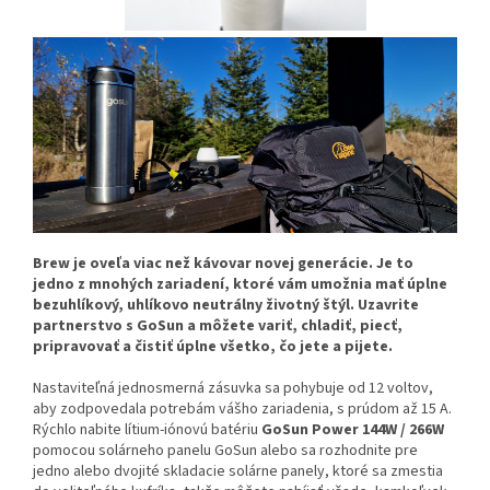
Brew je oveľa viac než kávovar novej generácie. Je to
jedno z mnohých zariadení, ktoré vám umožnia mať úplne
bezuhlíkový
, uhlíkovo neutrálny životný štýl. Uzavrite
partnerstvo s GoSun a môžete variť, chladiť, piecť,
pripravovať a čistiť úplne všetko, čo jete a pijete.
Nastaviteľná jednosmerná zásuvka sa pohybuje od 12 voltov,
aby zodpovedala potrebám vášho zariadenia, s prúdom až 15 A.
Rýchlo nabite lítium-iónovú batériu
GoSun Power 144W / 266W
pomocou solárneho panelu GoSun alebo sa rozhodnite pre
jedno alebo dvojité skladacie solárne panely, ktoré sa zmestia