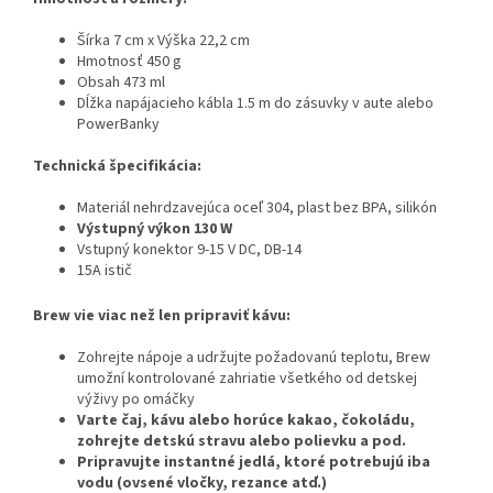
Šírka 7 cm x Výška 22,2 cm
Hmotnosť 450 g
Obsah 473 ml
Dĺžka napájacieho kábla 1.5 m do zásuvky v aute alebo
PowerBanky
Technická špecifikácia:
Materiál nehrdzavejúca oceľ 304, plast bez BPA, silikón
Výstupný výkon 130 W
Vstupný konektor 9-15 V DC, DB-14
15A istič
Brew vie viac než len pripraviť kávu:
Zohrejte nápoje a udržujte požadovanú teplotu, Brew
umožní kontrolované zahriatie všetkého od detskej
výživy po omáčky
Varte čaj, kávu alebo horúce kakao, čokoládu,
zohrejte detskú stravu alebo polievku a pod.
Pripravujte instantné jedlá, ktoré potrebujú iba
vodu (ovsené vločky, rezance atď.)