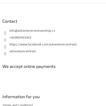
F
o
o
t
Contact
e
info
@
adventurecentrumshop.cz
r
+420603415419
https://www.facebook.com/adventurecentrum/
adventurecentrum
We accept online payments
Information for you
Terms and conditions