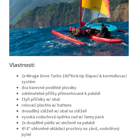
Vlastnosti
2x Mirage Drive Turbo 180°Kick-Up šlapací & kormidlovací
systém
dva barevné podélné plováky
odnímatelné příčky přimontované k palubě
čtyři příčníky w/ obal
rolovací plachta w/ battens
dvoudílný stěžeň w/ obal na stěžeň
vysoká vzduchová opěrka zad w/ fanny pack
2x dvojdílné pádlo w/ uložené na palubě
tři 8“ utěsněné ukládací prostory na závit, vodotěsný
pytel