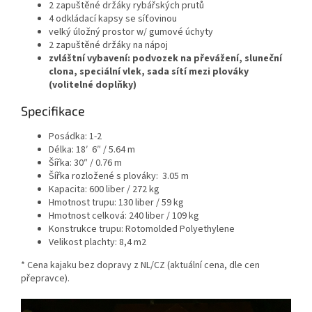
2 zapuštěné držáky rybářských prutů
4 odkládací kapsy se síťovinou
velký úložný prostor w/ gumové úchyty
2 zapuštěné držáky na nápoj
zvláštní vybavení: podvozek na převážení, sluneční
clona, speciální vlek, sada sítí mezi plováky
(volitelné doplňky)
Specifikace
Posádka:
1-2
Délka:
18′ 6″ / 5.64 m
Šířka:
30″ / 0.76 m
Šířka rozložené s plováky: 3.05 m
Kapacita:
600 liber / 272 kg
Hmotnost trupu:
130 liber / 59 kg
Hmotnost celková: 240 liber / 109 kg
Konstrukce trupu:
Rotomolded Polyethylene
Velikost plachty:
8,4 m2
* Cena kajaku bez dopravy z NL/CZ (aktuální cena, dle cen
přepravce).