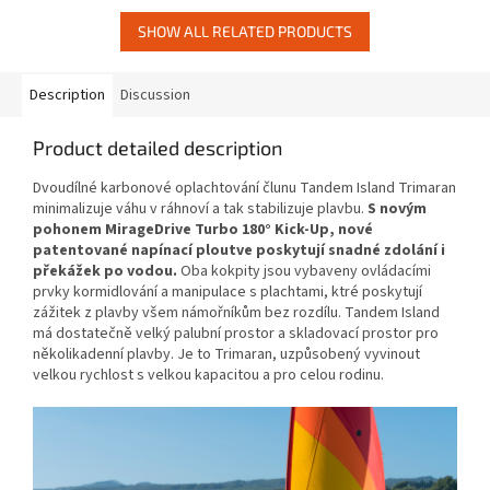
Unlike...
SHOW ALL RELATED PRODUCTS
Description
Discussion
Product detailed description
Dvoudílné karbonové oplachtování člunu Tandem Island Trimaran
minimalizuje váhu v ráhnoví a tak stabilizuje plavbu.
S novým
pohonem MirageDrive Turbo 180° Kick-Up, nové
patentované napínací ploutve poskytují snadné zdolání i
překážek po vodou.
Oba kokpity jsou vybaveny ovládacími
prvky kormidlování a manipulace s plachtami, ktré poskytují
zážitek z plavby všem námořníkům bez rozdílu. Tandem Island
má dostatečně velký palubní prostor a skladovací prostor pro
několikadenní plavby. Je to Trimaran, uzpůsobený vyvinout
velkou rychlost s velkou kapacitou a pro celou rodinu.