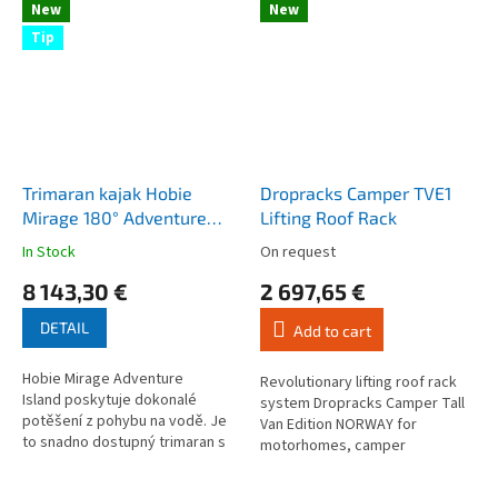
New
New
Tip
Trimaran kajak Hobie
Dropracks Camper TVE1
Mirage 180° Adventure
Lifting Roof Rack
Island
In Stock
On request
The
The
average
average
8 143,30 €
2 697,65 €
product
product
rating
rating
DETAIL
Add to cart
is
is
4,3
4,2
Hobie Mirage Adventure
out
out
Revolutionary lifting roof rack
Island poskytuje dokonalé
of
of
system Dropracks Camper Tall
potěšení z pohybu na vodě. Je
5
5
Van Edition NORWAY for
to snadno dostupný trimaran s
stars.
stars.
motorhomes, camper
unikátním šlapacím pohonem
conversions and vans, designed
MirageDrive.
for unparalleled convenience.