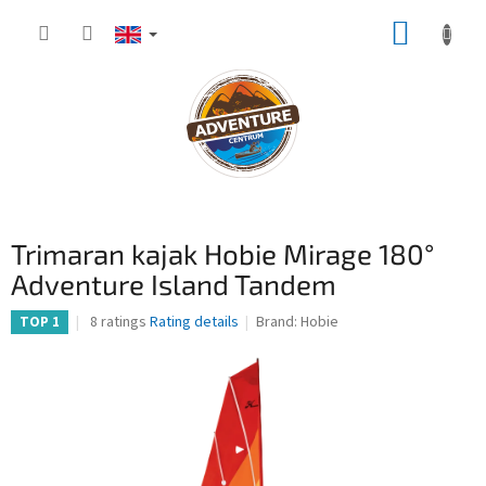
Skip
SHOPP
to
content
CART
Trimaran kajak Hobie Mirage 180°
Adventure Island Tandem
The
8 ratings
Rating details
Brand:
Hobie
TOP 1
average
product
rating
is
4,1
out
of
5