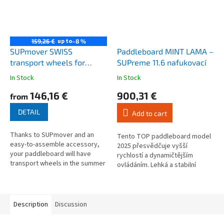
up to
159,26 €
–8 %
SUPmover SWISS
Paddleboard MINT LAMA –
transport wheels for
SUPreme 11.6 nafukovací
paddleboard and skis
In Stock
In Stock
The
The
average
average
146,16 €
900,31 €
from
product
product
rating
rating
DETAIL
Add to cart
is
is
4,5
4,0
Thanks to SUPmover and an
out
out
Tento TOP paddleboard model
easy-to-assemble accessory,
of
of
2025 přesvědčuje vyšší
your paddleboard will have
5
5
rychlostí a dynamičtějším
transport wheels in the summer
stars.
stars.
ovládáním. Lehká a stabilní
and Skimover ski wheels in the
deska je ideální pro hladké,
winter, making it super
čisté a snadné pádlování.
practical...
Description
Discussion