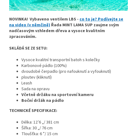
NOVINKA! Vybaveno ventilem LBS -
co to je? Podívejte se
na video (v němčině)
Řada MINT LAMA SUP zaujme svým
nadčasovým vzhledem dřeva a vysoce kvalitním
zpracováním.
SKLÁDÁ SE ZE SETU:
Vysoce kvalitní transportní batoh s kolečky
Karbonové pádlo (100%)
dvoudobé čerpadlo (pro nafouknutí a vyfouknutí)
ploutev (kliknutí)
Leash
Sada na opravu
Včetně držáku na sportovní kameru
Boční
držák na pádlo
TECHNICKÉ SPECIFIKACE:
Délka: 12’6 „/ 381 cm
Šířka: 30 „/ 76 cm
Tloušťka: 6 ”/ 15 cm