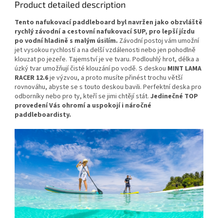
Product detailed description
Tento nafukovací paddleboard byl navržen jako obzvláště
rychlý závodní a cestovní nafukovací SUP, pro lepší jízdu
po vodní hladině s malým úsilím.
Závodní postoj vám umožní
jet vysokou rychlostí a na delší vzdálenosti nebo jen pohodlně
klouzat po jezeře. Tajemství je ve tvaru. Podlouhlý hrot, délka a
úzký tvar umožňují čisté klouzání po vodě. S deskou
MINT LAMA
RACER 12.6
je výzvou, a proto musíte přinést trochu větší
rovnováhu, abyste se s touto deskou bavili. Perfektní deska pro
odborníky nebo pro ty, kteří se jimi chtějí stát.
Jedinečné TOP
provedení Vás ohromí a uspokojí i náročné
paddleboardisty.