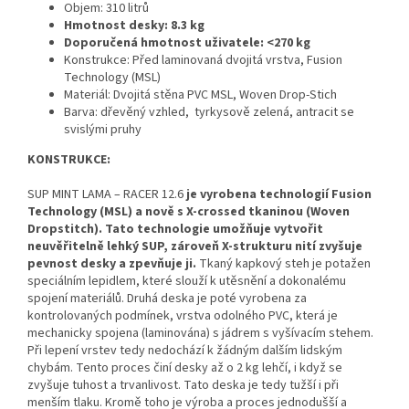
Objem: 310 litrů
Hmotnost desky: 8.3 kg
Doporučená hmotnost uživatele: <270 kg
Konstrukce:
Před laminovaná dvojitá vrstva, Fusion
Technology (MSL)
Materiál: Dvojitá stěna PVC MSL, Woven Drop-Stich
Barva: dřevěný vzhled,
tyrkysově zelená, antracit se
svislými pruhy
KONSTRUKCE:
SUP MINT LAMA – RACER 12.6
je vyrobena technologií Fusion
Technology (MSL) a nově s X-crossed tkaninou (Woven
Dropstitch). Tato technologie umožňuje vytvořit
neuvěřitelně lehký SUP, zároveň X-strukturu nití zvyšuje
pevnost desky a zpevňuje ji.
Tkaný kapkový steh je potažen
speciálním lepidlem, které slouží k utěsnění a dokonalému
spojení materiálů. Druhá deska je poté vyrobena za
kontrolovaných podmínek, vrstva odolného PVC, která je
mechanicky spojena (laminována) s jádrem s vyšívacím stehem.
Při lepení vrstev tedy nedochází k žádným dalším lidským
chybám. Tento proces činí desky až o 2 kg lehčí, i když se
zvyšuje tuhost a trvanlivost. Tato deska je tedy tužší i při
menším tlaku. Kromě toho je výroba a proces jednodušší a