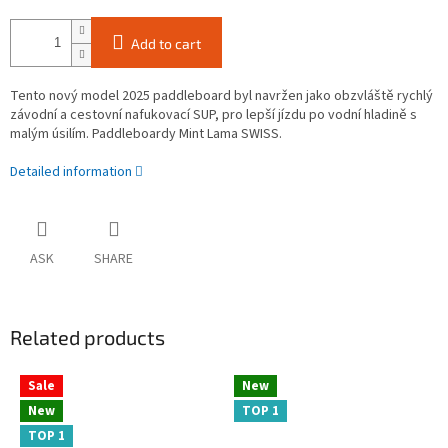
Add to cart
Tento nový model 2025 paddleboard byl navržen jako obzvláště rychlý
závodní a cestovní nafukovací SUP, pro lepší jízdu po vodní hladině s
malým úsilím. Paddleboardy Mint Lama SWISS.
Detailed information
ASK
SHARE
Related products
Sale
New
New
TOP 1
TOP 1