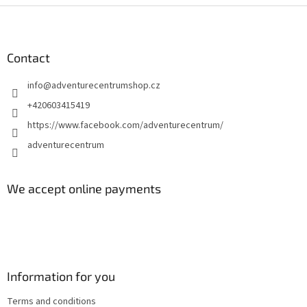
F
o
o
t
Contact
e
info
@
adventurecentrumshop.cz
r
+420603415419
https://www.facebook.com/adventurecentrum/
adventurecentrum
We accept online payments
Information for you
Terms and conditions