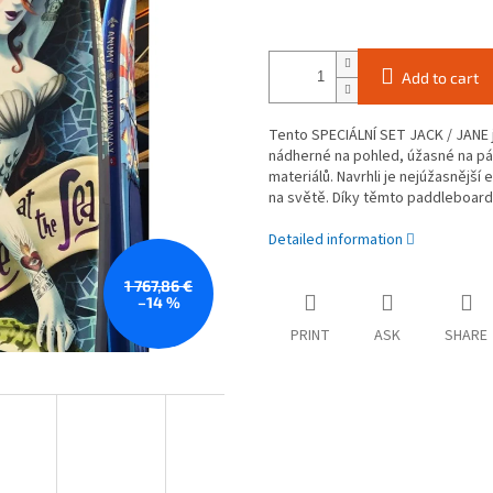
Add to cart
Tento SPECIÁLNÍ SET JACK / JANE j
nádherné na pohled, úžasné na pád
materiálů. Navrhli je nejúžasnější
na světě. Díky těmto paddleboard
Detailed information
1 767,86 €
–14 %
PRINT
ASK
SHARE