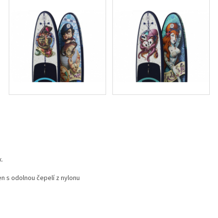
x.
en s odolnou čepelí z nylonu