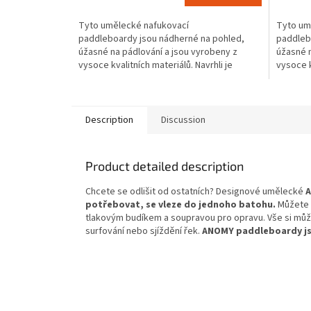
is
is
Tyto umělecké nafukovací
Tyto um
4,0
4,3
paddleboardy jsou nádherné na pohled,
paddleb
out
out
úžasné na pádlování a jsou vyrobeny z
úžasné n
of
of
vysoce kvalitních materiálů. Navrhli je
vysoce k
5
5
nejúžasnější evropští umělci a...
nejúžasn
stars.
stars.
Description
Discussion
Product detailed description
Chcete se odlišit od ostatních? Designové umělecké
potřebovat, se vleze do jednoho batohu.
Můžete 
tlakovým budíkem a soupravou pro opravu. Vše si můžet
surfování nebo sjíždění řek.
ANOMY paddleboardy jsou