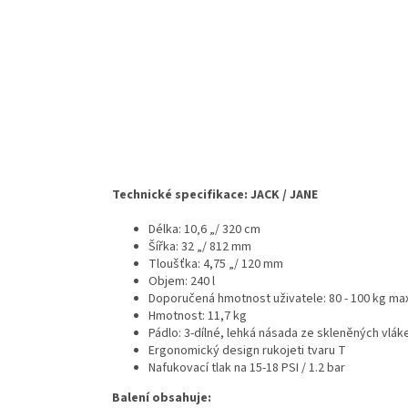
Technické specifikace: JACK / JANE
Délka: 10‚6 „/ 320 cm
Šířka: 32 „/ 812 mm
Tloušťka: 4,75 „/ 120 mm
Objem: 240 l
Doporučená hmotnost uživatele: 8
0 - 100 kg ma
Hmotnost: 11,7 kg
Pádlo: 3-dílné, lehká násada ze skleněných vlák
Ergonomický design rukojeti tvaru T
Nafukovací tlak na 15-18 PSI / 1.2 bar
Balení obsahuje: