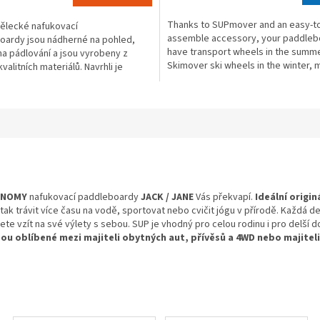
rating
is
Thanks to SUPmover and an easy-t
ělecké nafukovací
4,5
assemble accessory, your paddlebo
oardy jsou nádherné na pohled,
out
have transport wheels in the summ
a pádlování a jsou vyrobeny z
of
Skimover ski wheels in the winter, m
valitních materiálů. Navrhli je
5
super practical...
ější evropští umělci a...
stars.
ANOMY
nafukovací paddleboardy
JACK / JANE
Vás překvapí.
Ideální origi
tak trávit více času na vodě, sportovat nebo cvičit jógu v přírodě. Každ
e vzít na své výlety s sebou. SUP je vhodný pro celou rodinu i pro delší d
 oblíbené mezi majiteli obytných aut, přívěsů a 4WD nebo majiteli 