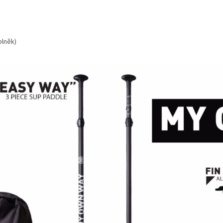
plněk)