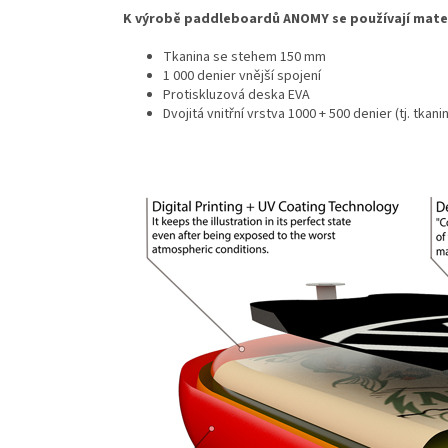
K výrobě paddleboardů ANOMY se používají materi
Tkanina se stehem 150 mm
1 000 denier vnější spojení
Protiskluzová deska EVA
Dvojitá vnitřní vrstva 1000 + 500 denier (tj. tka