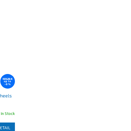
159,26 €
up to
–8 %
heels
In Stock
ETAIL