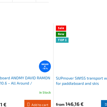
Sale
New
TOP 1
883,93
€
–16 %
eboard ANOMY DAVID RAMON
SUPmover SWISS transport w
10.6 – All Around /
for paddleboard and skis
vací
In Stock
The
average
product
146,16 €
1 €
from
D
Add to cart