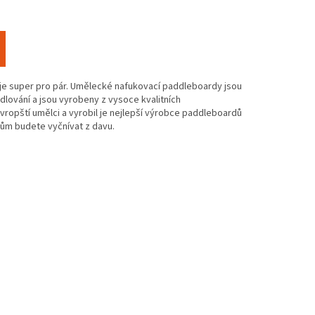
e super pro pár. U
mělecké nafukovací paddleboardy jsou
lování a jsou vyrobeny z vysoce kvalitních
 evropští umělci a vyrobil je nejlepší výrobce paddleboardů
ům budete vyčnívat z davu.