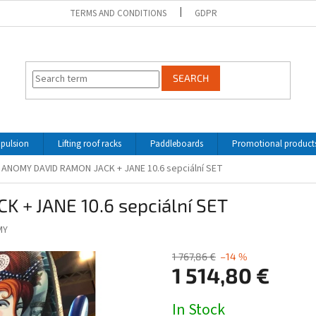
TERMS AND CONDITIONS
GDPR
SEARCH
opulsion
Lifting roof racks
Paddleboards
Promotional product
 ANOMY DAVID RAMON JACK + JANE 10.6 sepciální SET
 + JANE 10.6 sepciální SET
MY
1 767,86 €
–14 %
1 514,80 €
Measure
In Stock
price: