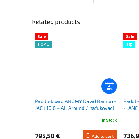
Related products
Sale
Sale
TOP 1
Tip
883,93
€
–10 %
Paddleboard ANOMY David Ramon -
Paddl
JACK 10.6 – All Around / nafukovací
- JANE 
nafuko
In Stock
The
The
average
average
product
product
795,50 €
736,9
Add to cart
rating
rating