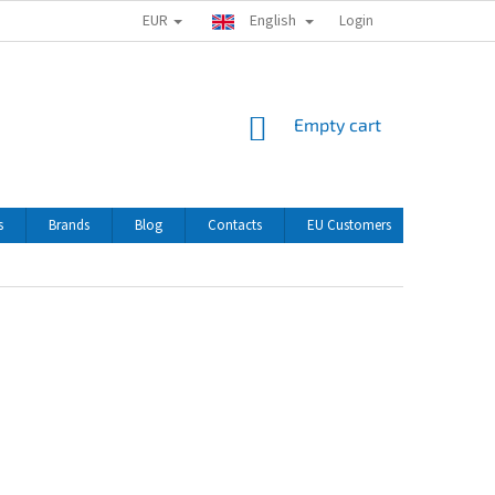
EUR
English
Login
SHOPPING
Empty cart
CART
s
Brands
Blog
Contacts
EU Customers