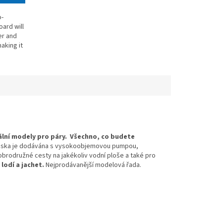
o-
ard will
er and
aking it
nální modely pro páry.
Všechno, co budete
á deska je dodávána s vysokoobjemovou pumpou,
obrodružné cesty na jakékoliv vodní ploše a také pro
lodí a jachet.
Nejprodávanější modelová řada.