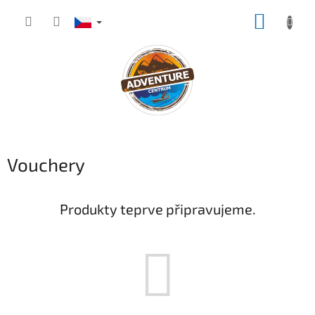
Přejít
NÁKUP
na
obsah
KOŠÍK
Vouchery
Produkty teprve připravujeme.