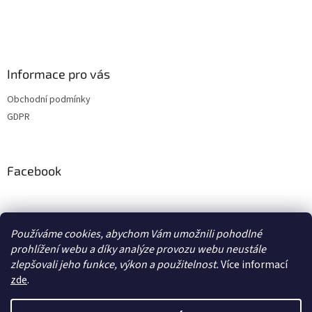
Informace pro vás
Obchodní podmínky
GDPR
Facebook
adventurecentrum.cz
solarnivaric.cz
casusgrill.cz
Používáme cookies, abychom Vám umožnili pohodlné
skotti-grill-cz.eu
transcool.cz
prohlížení webu a díky analýze provozu webu neustále
zlepšovali jeho funkce, výkon a použitelnost.
Více informací
zde
.
Vytvořil Shoptet