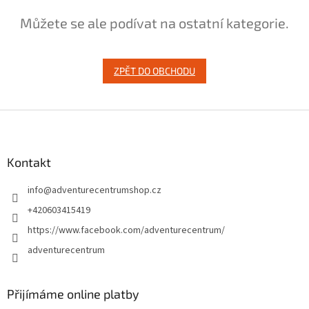
Můžete se ale podívat na ostatní kategorie.
ZPĚT DO OBCHODU
Z
á
p
a
Kontakt
t
info
@
adventurecentrumshop.cz
í
+420603415419
https://www.facebook.com/adventurecentrum/
adventurecentrum
Přijímáme online platby