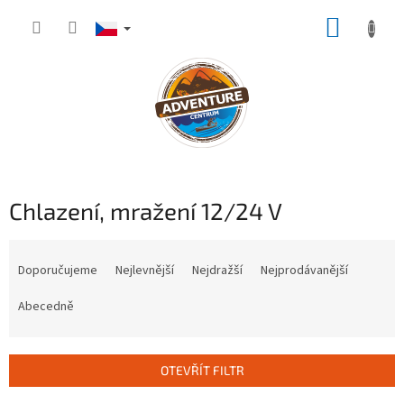
Přejít
NÁKUP
na
obsah
KOŠÍK
Chlazení, mražení 12/24 V
Ř
a
Doporučujeme
Nejlevnější
Nejdražší
Nejprodávanější
z
e
Abecedně
n
í
p
OTEVŘÍT FILTR
r