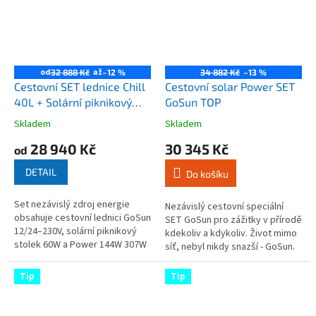
od
až
32 888 Kč
–12 %
34 882 Kč
–13 %
Cestovní SET lednice Chill
Cestovní solar Power SET
40L + Solární piknikový
GoSun TOP
stolek 60W + Power 144W
Skladem
Skladem
Průměrné
Průměrné
/ 307W
hodnocení
hodnocení
28 940 Kč
30 345 Kč
od
produktu
produktu
je
je
DETAIL
Do košíku
3,6
4,8
z
z
Set nezávislý zdroj energie
5
5
Nezávislý cestovní speciální
obsahuje cestovní lednici GoSun
hvězdiček.
hvězdiček.
SET GoSun pro zážitky v přírodě
12/24–230V, solární piknikový
kdekoliv a kdykoliv. Život mimo
stolek 60W a Power 144W 307W
síť, nebyl nikdy snazší - GoSun.
For EU customers - contact us
here to order and ship...
Tip
Tip