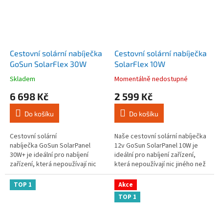
Cestovní solární nabíječka
Cestovní solární nabíječka
GoSun SolarFlex 30W
SolarFlex 10W
Skladem
Momentálně nedostupné
Průměrné
Průměrné
hodnocení
hodnocení
6 698 Kč
2 599 Kč
produktu
produktu
je
je
Do košíku
Do košíku
4,3
3,3
z
z
5
5
Cestovní solární
Naše cestovní solární nabíječka
hvězdiček.
hvězdiček.
nabíječka GoSun SolarPanel
12v GoSun SolarPanel 10W je
30W+ je ideální pro nabíjení
ideální pro nabíjení zařízení,
zařízení, která nepoužívají nic
která nepoužívají nic jiného než
jiného než sluneční svit. Je to
sluneční svit. Je to jednoduché,
jednoduché, stačí připojit
stačí připojit...
TOP 1
Akce
jakékoli...
TOP 1