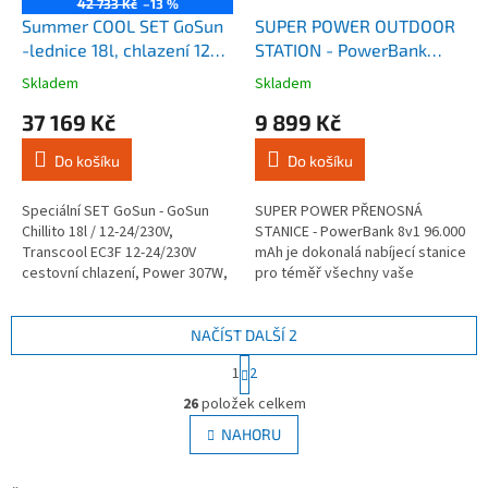
42 733 Kč
–13 %
Summer COOL SET GoSun
SUPER POWER OUTDOOR
-lednice 18l, chlazení 12V,
STATION - PowerBank
Power 307W, solar clona
307.2 Wh / 96.000 mAh -
Skladem
Skladem
Průměrné
Průměrné
60W
LifePo4
hodnocení
hodnocení
37 169 Kč
9 899 Kč
produktu
produktu
je
je
Do košíku
Do košíku
5,0
4,2
z
z
5
5
Speciální SET GoSun - GoSun
SUPER POWER PŘENOSNÁ
hvězdiček.
hvězdiček.
Chillito 18l / 12-24/230V,
STANICE - PowerBank 8v1 96.000
Transcool EC3F 12-24/230V
mAh je dokonalá nabíjecí stanice
cestovní chlazení, Power 307W,
pro téměř všechny vaše
GoSun Solar Shield - solární
zařízení. Baterie s obrovskou
clona 60W za okno vozu
kapacitou 307.2 Wh je
dostatečně...
NAČÍST DALŠÍ 2
S
1
2
t
O
r
26
položek celkem
v
á
l
NAHORU
n
á
k
d
o