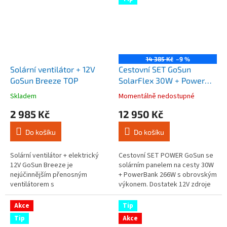
14 385 Kč
–9 %
Solární ventilátor + 12V
Cestovní SET GoSun
GoSun Breeze TOP
SolarFlex 30W + Power
Banka 266W
Skladem
Momentálně nedostupné
Průměrné
Průměrné
hodnocení
hodnocení
2 985 Kč
12 950 Kč
produktu
produktu
je
je
Do košíku
Do košíku
4,3
4,3
z
z
5
5
Solární ventilátor + elektrický
Cestovní SET POWER GoSun se
hvězdiček.
hvězdiček.
12V GoSun Breeze je
solárním panelem na cesty 30W
nejúčinnějším přenosným
+ PowerBank 266W s obrovským
ventilátorem s
výkonem. Dostatek 12V zdroje
bezkomutátorovým motorem v
na cestách. For EU customers -
oboru, funguje jen na solární
contact us here to...
Akce
Tip
panel, navíc je super...
Tip
Akce