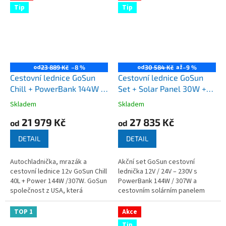
stanu,...
contact...
Tip
Tip
od
od
až
23 889 Kč
–8 %
30 584 Kč
–9 %
Cestovní lednice GoSun
Cestovní lednice GoSun
Chill + PowerBank 144W /
Set + Solar Panel 30W +
307W - 40L 12V / 24V -
Power 144 / 307W
Skladem
Skladem
Průměrné
Průměrné
230V
hodnocení
hodnocení
21 979 Kč
27 835 Kč
od
od
produktu
produktu
je
je
DETAIL
DETAIL
4,0
4,0
z
z
Autochladnička, mrazák a
Akční set GoSun cestovní
5
5
cestovní lednice 12v GoSun Chill
lednička 12V / 24V – 230V s
hvězdiček.
hvězdiček.
40L + Power 144W /307W. GoSun
PowerBank 144W / 307W a
společnost z USA, která
cestovním solárním panelem
revolucionovala solární vaření
GoSun Solar Panel 30W+. For EU
prostřednictvím své
customers - contact us here to
TOP 1
Akce
patentované...
order...
Tip