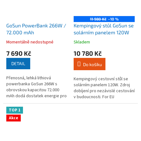
11 980 Kč
–10 %
GoSun PowerBank 266W /
Kempingový stůl GoSun se
72.000 mAh
solárním panelem 120W
Momentálně nedostupné
Skladem
Průměrné
Průměrné
hodnocení
hodnocení
7 690 Kč
10 780 Kč
produktu
produktu
je
je
DETAIL
Do košíku
4,5
3,7
z
z
Přenosná, lehká lithiová
5
5
Kempingový cestovní stůl se
powerbanka GoSun 266W s
hvězdiček.
hvězdiček.
solárním panelem 120W. Zdroj
obrovskou kapacitou 72.000
dobíjení pro nezávislé cestování
mAh dodá dostatek energie pro
v budoucnosti. For EU
všechny Vaše přístroje,
customers - contact us here to
kdekoliv a kdykoliv ve dne v
order and ship products to
TOP 1
noci...
your...
Akce