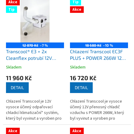
technologie, nyní zahajuje
Akce
Tip
GoSun...
Tip
Akce
12 870 Kč
–7 %
18 580 Kč
–10 %
Transcool® E3 + 2x
Chlazení Transcool EC3F
Cleanflex potrubí 12V
PLUS + POWER 266W 12V
odpařovací klimatizační
přenosný odpařovací
Skladem
Skladem
Průměrné
Průměrné
chlazení vzduchu
chladič vzduchu
hodnocení
hodnocení
11 960 Kč
16 720 Kč
produktu
produktu
je
je
DETAIL
DETAIL
3,9
3,3
z
z
Chlazení Transcool je 12V
Chlazení Transcool je vysoce
5
5
vysoce účinný odpařovací
účinný 12V přenosný chladič
hvězdiček.
hvězdiček.
chladicí klimatizační* systém,
vzduchu s POWER 266W, který
který byl vyvinut a vyroben pro
byl vyvinut a vyroben pro
australské podmínky. Vhodné
australské podmínky. Speciální
do karavanu, obytného auta,
SET. For EU customers -
Akce
Akce