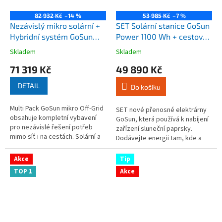
82 932 Kč
–14 %
53 985 Kč
–7 %
Nezávislý mikro solární +
SET Solární stanice GoSun
Hybridní systém GoSun
Power 1100 Wh + cestovní
Off-Grid
panel 100 W
Skladem
Skladem
Průměrné
Průměrné
hodnocení
hodnocení
71 319 Kč
49 890 Kč
produktu
produktu
je
je
DETAIL
Do košíku
4,4
2,8
z
z
Multi Pack GoSun mikro Off-Grid
5
5
SET nové přenosné elektrárny
obsahuje kompletní vybavení
hvězdiček.
hvězdiček.
GoSun, která používá k nabíjení
pro nezávislé řešení potřeb
zařízení sluneční paprsky.
mimo síť i na cestách. Solární a
Dodávejte energii tam, kde a
energeticky nezávislé 12V
kdy je potřeba, s GoSun Power
Hybridní řešení...
1100 W + cestovní panel 100 W....
Akce
Tip
TOP 1
Akce