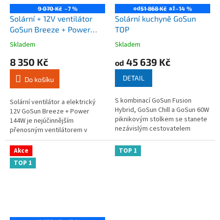
od
až
9 070 Kč
–7 %
51 868 Kč
–14 %
Solární + 12V ventilátor
Solární kuchyně GoSun
GoSun Breeze + Power
TOP
144W TOP
Skladem
Skladem
Průměrné
Průměrné
hodnocení
hodnocení
8 350 Kč
45 639 Kč
od
produktu
produktu
je
je
DETAIL
Do košíku
4,7
4,5
z
z
S kombinací GoSun Fusion
5
5
Solární ventilátor a elektrický
Hybrid, GoSun Chill a GoSun 60W
hvězdiček.
hvězdiček.
12V GoSun Breeze + Power
piknikovým stolkem se stanete
144W je nejúčinnějším
nezávislým cestovatelem
přenosným ventilátorem v
budoucnosti. For EU customers -
oboru, funguje jen na solární
contact us here to order...
panel, navíc je super tichý,...
Akce
TOP 1
TOP 1