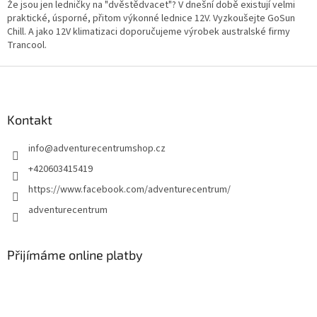
v
Že jsou jen ledničky na "dvěstědvacet"? V dnešní době existují velmi
a
á
praktické, úsporné, přitom výkonné lednice 12V. Vyzkoušejte GoSun
c
n
Chill. A jako 12V klimatizaci doporučujeme výrobek australské firmy
í
í
Trancool.
p
r
Z
v
k
á
y
p
v
a
Kontakt
ý
t
p
info
@
adventurecentrumshop.cz
í
i
s
+420603415419
u
https://www.facebook.com/adventurecentrum/
adventurecentrum
Přijímáme online platby