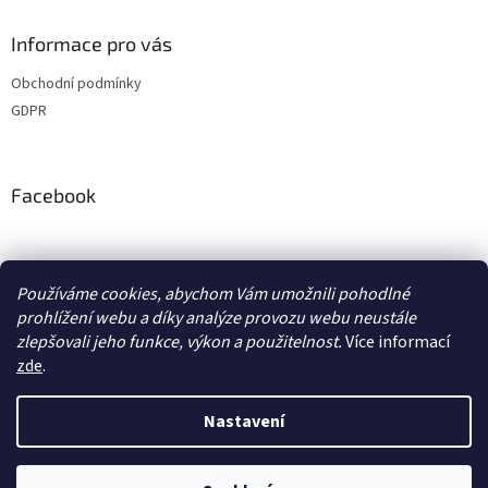
Informace pro vás
Obchodní podmínky
GDPR
Facebook
adventurecentrum.cz
solarnivaric.cz
casusgrill.cz
Používáme cookies, abychom Vám umožnili pohodlné
skotti-grill-cz.eu
transcool.cz
prohlížení webu a díky analýze provozu webu neustále
zlepšovali jeho funkce, výkon a použitelnost.
Více informací
zde
.
Vytvořil Shoptet
Nastavení
Copyright 2026
Adventure Centrum Shop
. Všechna práva