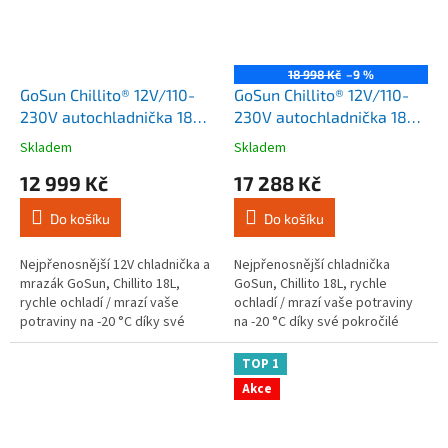
18 998 Kč
–9 %
GoSun Chillito® 12V/110-
GoSun Chillito® 12V/110-
230V autochladnička 18L /
230V autochladnička 18L +
mrazák
Power 144W / mrazák +
Skladem
Skladem
Průměrné
Průměrné
možnost solárního
hodnocení
hodnocení
12 999 Kč
17 288 Kč
nabíjení
produktu
produktu
je
je
Do košíku
Do košíku
4,8
4,2
z
z
5
5
Nejpřenosnější 12V chladnička a
Nejpřenosnější chladnička
hvězdiček.
hvězdiček.
mrazák GoSun, Chillito 18L,
GoSun, Chillito 18L, rychle
rychle ochladí / mrazí vaše
ochladí / mrazí vaše potraviny
potraviny na -20 °C díky své
na -20 °C díky své pokročilé
pokročilé technologii
technologii kompresoru, se
kompresoru,
zdrojem PowerBank 144W. Je
TOP 1
Bezkomutátorového motoru....
lehký,...
Akce