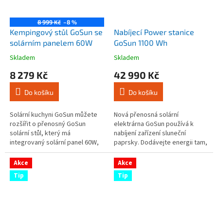
8 999 Kč
–8 %
Kempingový stůl GoSun se
Nabíjecí Power stanice
solárním panelem 60W
GoSun 1100 Wh
Skladem
Skladem
Průměrné
Průměrné
hodnocení
hodnocení
8 279 Kč
42 990 Kč
produktu
produktu
je
je
Do košíku
Do košíku
4,4
3,3
z
z
5
5
Solární kuchyni GoSun můžete
Nová přenosná solární
hvězdiček.
hvězdiček.
rozšířit o přenosný GoSun
elektrárna GoSun používá k
solární stůl, který má
nabíjení zařízení sluneční
integrovaný solární panel 60W,
paprsky. Dodávejte energii tam,
je lehký, kompaktní a s
kde a kdy je potřeba, s GoSun
bateriovým systémem
Power 1100W / 298.000 mAh,
Akce
Akce
PowerBank umožňuje zcela...
kompaktním...
Tip
Tip