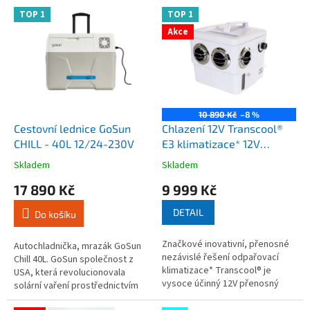
o
V
TOP 1
TOP 1
d
ý
u
Akce
p
k
i
t
s
ů
p
r
o
10 890 Kč
–8 %
d
Cestovní lednice GoSun
Chlazení 12V Transcool®
u
CHILL - 40L 12/24-230V
E3 klimatizace* 12V
k
odpařovací chladič
Skladem
Skladem
Průměrné
Průměrné
t
vzduchu obytné auto
hodnocení
hodnocení
17 890 Kč
9 999 Kč
ů
karavan
produktu
produktu
je
je
DETAIL
Do košíku
3,6
3,7
z
z
Značkové inovativní, přenosné
5
5
Autochladnička, mrazák GoSun
nezávislé řešení odpařovací
hvězdiček.
hvězdiček.
Chill 40L. GoSun společnost z
klimatizace* Transcool® je
USA, která revolucionovala
vysoce účinný 12V přenosný
solární vaření prostřednictvím
odpařovací chladicí systém,
své patentované solární
který byl vyvinut a vyroben...