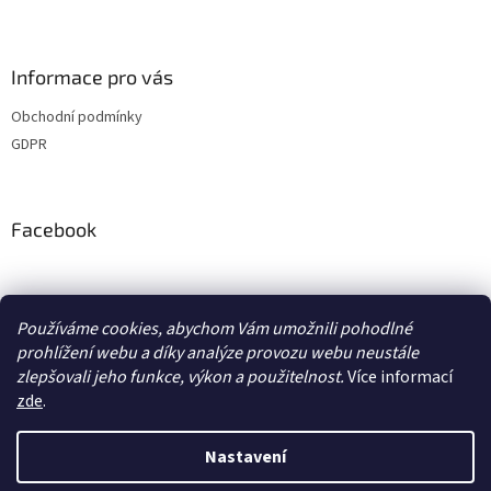
Informace pro vás
Obchodní podmínky
GDPR
Facebook
adventurecentrum.cz
solarnivaric.cz
casusgrill.cz
Používáme cookies, abychom Vám umožnili pohodlné
skotti-grill-cz.eu
transcool.cz
prohlížení webu a díky analýze provozu webu neustále
zlepšovali jeho funkce, výkon a použitelnost.
Více informací
zde
.
Vytvořil Shoptet
Nastavení