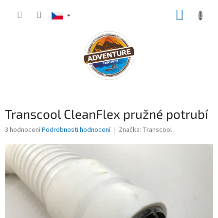
Přejít
NÁKUP
na
obsah
KOŠÍK
Transcool CleanFlex pružné potrubí
Průměrné
3 hodnocení
Podrobnosti hodnocení
Značka:
Transcool
hodnocení
produktu
je
4,7
z
5
hvězdiček.