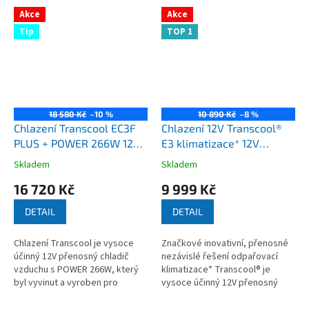
Akce
Akce
Tip
TOP 1
18 580 Kč
–10 %
10 890 Kč
–8 %
Chlazení Transcool EC3F
Chlazení 12V Transcool®
PLUS + POWER 266W 12V
E3 klimatizace* 12V
přenosný odpařovací
odpařovací chladič
Skladem
Skladem
Průměrné
Průměrné
chladič vzduchu
vzduchu obytné auto
hodnocení
hodnocení
16 720 Kč
9 999 Kč
karavan
produktu
produktu
je
je
DETAIL
DETAIL
3,3
3,7
z
z
Chlazení Transcool je vysoce
Značkové inovativní, přenosné
5
5
účinný 12V přenosný chladič
nezávislé řešení odpařovací
hvězdiček.
hvězdiček.
vzduchu s POWER 266W, který
klimatizace* Transcool® je
byl vyvinut a vyroben pro
vysoce účinný 12V přenosný
australské podmínky. Speciální
odpařovací chladicí systém,
SET. For EU customers -
který byl vyvinut a vyroben...