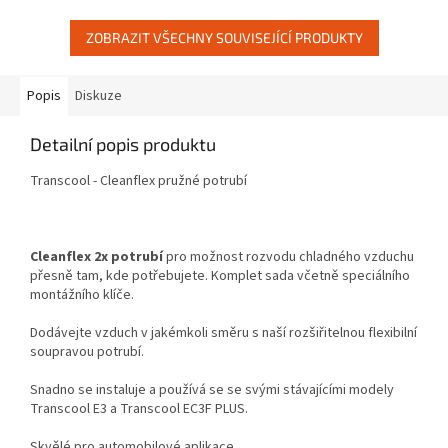
contact...
ZOBRAZIT VŠECHNY SOUVISEJÍCÍ PRODUKTY
Popis
Diskuze
Detailní popis produktu
Transcool - Cleanflex pružné potrubí
Cleanflex 2x potrubí
pro možnost rozvodu chladného vzduchu
přesně tam, kde potřebujete. Komplet sada včetně speciálního
montážního klíče.
Dodávejte vzduch v jakémkoli směru s naší rozšiřitelnou flexibilní
soupravou potrubí.
Snadno se instaluje a používá se se svými stávajícími modely
Transcool E3 a Transcool EC3F PLUS.
Skvělé pro automobilové aplikace.