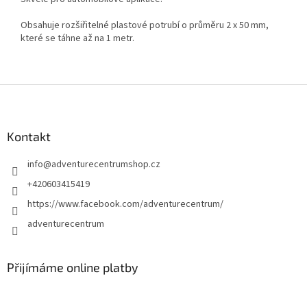
Obsahuje rozšiřitelné plastové potrubí o průměru 2 x 50 mm,
které se táhne až na 1 metr.
Z
á
p
a
Kontakt
t
info
@
adventurecentrumshop.cz
í
+420603415419
https://www.facebook.com/adventurecentrum/
adventurecentrum
Přijímáme online platby