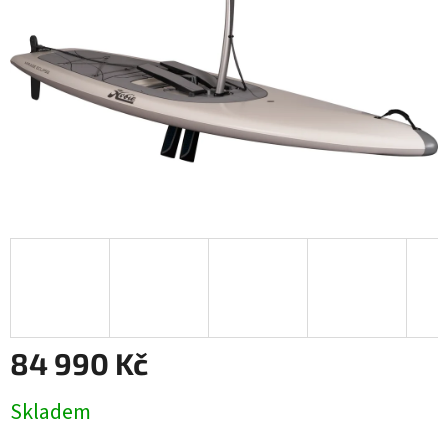
84 990 Kč
Měrná
Skladem
cena: