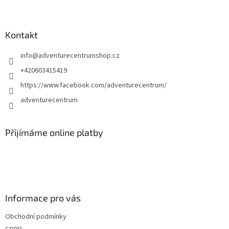
Z
á
p
a
Kontakt
t
info
@
adventurecentrumshop.cz
í
+420603415419
https://www.facebook.com/adventurecentrum/
adventurecentrum
Přijímáme online platby
Informace pro vás
Obchodní podmínky