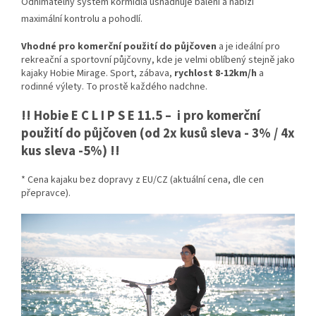
Odnímatelný systém kormidla usnadňuje balení a nabízí
maximální kontrolu a pohodlí.
Vhodné pro komerční použití do půjčoven
a je ideální pro
rekreační a sportovní půjčovny, kde je velmi oblíbený stejně jako
kajaky Hobie Mirage. Sport, zábava,
rychlost 8-12km/h
a
rodinné výlety. To prostě každého nadchne.
!! Hobie E C L I P S E 11.5 – i pro komerční
použití do půjčoven (od 2x kusů sleva - 3% / 4x
kus sleva -5%) !!
* Cena kajaku bez dopravy z EU/CZ (aktuální cena, dle cen
přepravce).