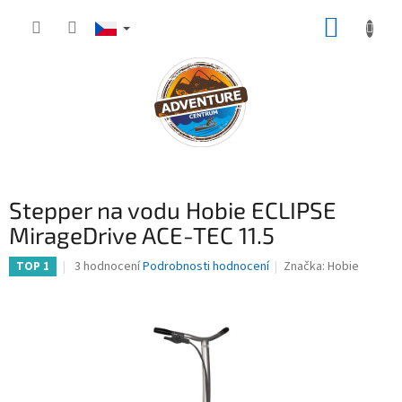
Přejít
NÁKUP
na
obsah
KOŠÍK
Stepper na vodu Hobie ECLIPSE
MirageDrive ACE-TEC 11.5
Průměrné
3 hodnocení
Podrobnosti hodnocení
Značka:
Hobie
TOP 1
hodnocení
produktu
je
4,3
z
5
hvězdiček.