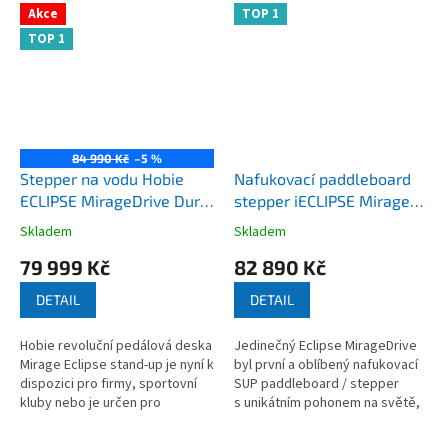
Akce
TOP 1
TOP 1
84 990 Kč
–5 %
Stepper na vodu Hobie
Nafukovací paddleboard
ECLIPSE MirageDrive Dura
stepper iECLIPSE Mirage
12.0
GT nafukovací
Skladem
Skladem
Průměrné
Průměrné
hodnocení
hodnocení
79 999 Kč
82 890 Kč
produktu
produktu
je
je
DETAIL
DETAIL
4,7
3,6
z
z
Hobie revoluční pedálová deska
Jedinečný Eclipse MirageDrive
5
5
Mirage Eclipse stand-up je nyní k
byl první a oblíbený nafukovací
hvězdiček.
hvězdiček.
dispozici pro firmy, sportovní
SUP paddleboard / stepper
kluby nebo je určen pro
s unikátním pohonem na světě,
komerční použití a je ideální pro
ale nyní jsme ho posunuli o krok
rekreační a sportovní...
dále. Seznamte se NOVINKOU...