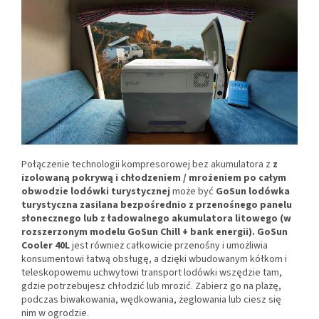
Połączenie technologii kompresorowej bez akumulatora z
z
izolowaną pokrywą i chłodzeniem / mrożeniem po całym
obwodzie lodówki turystycznej
może być
GoSun lodówka
turystyczna zasilana bezpośrednio z przenośnego panelu
słonecznego lub z ładowalnego akumulatora litowego (w
rozszerzonym modelu GoSun Chill + bank energii). GoSun
Cooler 40L
jest również całkowicie przenośny i umożliwia
konsumentowi łatwą obsługę, a dzięki wbudowanym kółkom i
teleskopowemu uchwytowi transport lodówki wszędzie tam,
gdzie potrzebujesz chłodzić lub mrozić. Zabierz go na plażę,
podczas biwakowania, wędkowania, żeglowania lub ciesz się
nim w ogrodzie.