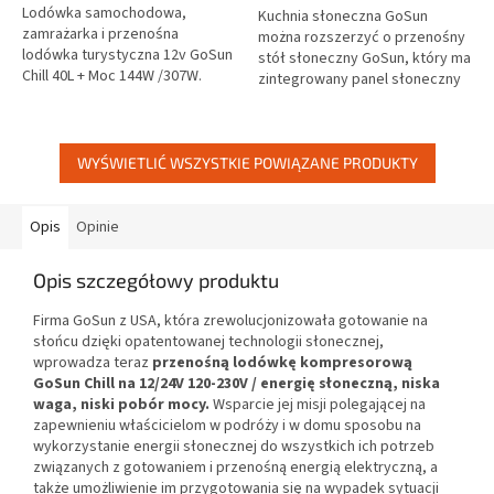
Lodówka samochodowa,
5
5
Kuchnia słoneczna GoSun
zamrażarka i przenośna
gwiazdek.
gwiazdek.
można rozszerzyć o przenośny
lodówka turystyczna 12v GoSun
stół słoneczny GoSun, który ma
Chill 40L + Moc 144W /307W.
zintegrowany panel słoneczny
GoSun, firma z USA, która
o mocy 60W, jest lekki,
zrewolucjonizowała gotowanie
kompaktowy, a dzięki
na słońcu dzięki...
systemowi...
WYŚWIETLIĆ WSZYSTKIE POWIĄZANE PRODUKTY
Opis
Opinie
Opis szczegółowy produktu
Firma GoSun z USA, która zrewolucjonizowała gotowanie na
słońcu dzięki opatentowanej technologii słonecznej,
wprowadza teraz
przenośną lodówkę kompresorową
GoSun Chill na 12/24V 120-230V / energię słoneczną, niska
waga, niski pobór mocy.
Wsparcie jej misji polegającej na
zapewnieniu właścicielom w podróży i w domu sposobu na
wykorzystanie energii słonecznej do wszystkich ich potrzeb
związanych z gotowaniem i przenośną energią elektryczną, a
także umożliwienie im przygotowania się na wypadek sytuacji