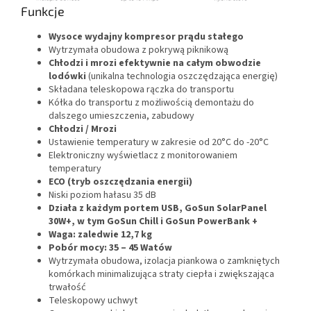
Funkcje
Wysoce wydajny kompresor prądu stałego
Wytrzymała obudowa z pokrywą piknikową
Chłodzi i mrozi efektywnie na całym obwodzie
lodówki
(unikalna technologia oszczędzająca energię)
Składana teleskopowa rączka do transportu
Kółka do transportu z możliwością demontażu do
dalszego umieszczenia, zabudowy
Chłodzi / Mrozi
Ustawienie temperatury w zakresie od 20°C do -20°C
Elektroniczny wyświetlacz z monitorowaniem
temperatury
ECO (tryb oszczędzania energii)
Niski poziom hałasu 35 dB
Działa z każdym portem USB,
GoSun SolarPanel
30W+,
w tym GoSun Chill i GoSun PowerBank +
Waga: zaledwie 12,7 kg
Pobór mocy: 35 – 45 Watów
Wytrzymała obudowa, izolacja piankowa o zamkniętych
komórkach minimalizująca straty ciepła i zwiększająca
trwałość
Teleskopowy uchwyt