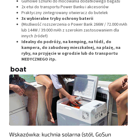
Gumowe sznurki do mocowania dodatkowego bagażu
2x etui do transportu Power Banku i akcesoriów
Praktyczny zintegrowany otwieracz do butelek
3x wybieralne tryby ochrony baterii
(Możliwość rozszerzenia o Power Bank 266W / 72.000 mAh
lub 144W / 39.000 mAh z szerokim zastosowaniem dla
innych źródeł)
Idealny do podróży, na kemping, na łódź, do
kampera, do zabudowy mieszkalnej, na plażę, na
ryby, na przyjęcie w ogrodzie lub do transportu
MEDYCZNEGO itp.
Wskazówka: kuchnia solarna (stół, GoSun