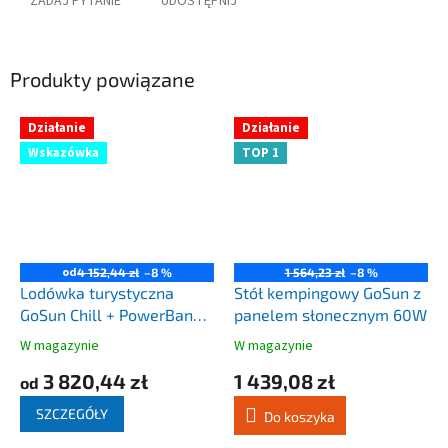
ZADAJ PYTANIE
UDOSTĘPNIJ
Produkty powiązane
Działanie
Działanie
Wskazówka
TOP 1
od
4 152,44 zł
–8 %
1 564,23 zł
–8 %
Lodówka turystyczna
Stół kempingowy GoSun z
GoSun Chill + PowerBank
panelem słonecznym 60W
144W / 307W - 40L 12V /
W magazynie
W magazynie
Średnia
Średnia
24V - 230V
ocena
ocena
3 820,44 zł
1 439,08 zł
od
produktu
produktu
wynosi
wynosi
SZCZEGÓŁY
Do koszyka
4,0
4,4
na
na