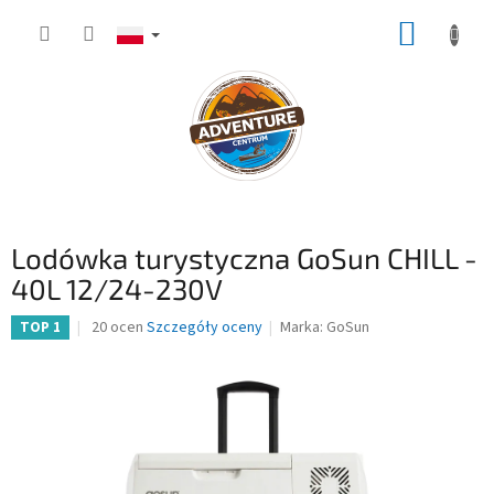
Przejść
KOSZY
do
treści
Lodówka turystyczna GoSun CHILL -
40L 12/24-230V
Średnia
20 ocen
Szczegóły oceny
Marka:
GoSun
TOP 1
ocena
produktu
wynosi
3,6
na
5
gwiazdek.