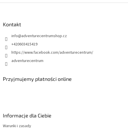
S
t
o
p
Kontakt
k
info
@
adventurecentrumshop.cz
a
+420603415419
https://www.facebook.com/adventurecentrum/
adventurecentrum
Przyjmujemy płatności online
Informacje dla Ciebie
Warunki i zasady