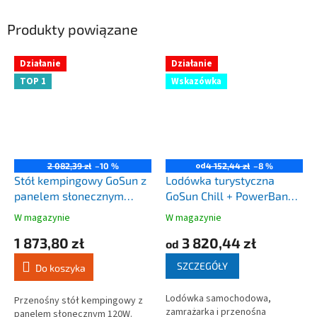
Produkty powiązane
Działanie
Działanie
TOP 1
Wskazówka
od
2 082,39 zł
–10 %
4 152,44 zł
–8 %
Stół kempingowy GoSun z
Lodówka turystyczna
panelem słonecznym
GoSun Chill + PowerBank
120W
144W / 307W - 40L 12V /
W magazynie
W magazynie
Średnia
Średnia
24V - 230V
ocena
ocena
1 873,80 zł
3 820,44 zł
od
produktu
produktu
wynosi
wynosi
SZCZEGÓŁY
Do koszyka
3,7
4,0
na
na
Lodówka samochodowa,
5
5
Przenośny stół kempingowy z
zamrażarka i przenośna
gwiazdek.
gwiazdek.
panelem słonecznym 120W.