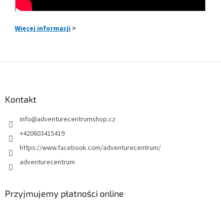
Więcej informacji
>
S
t
o
p
Kontakt
k
info
@
adventurecentrumshop.cz
a
+420603415419
https://www.facebook.com/adventurecentrum/
adventurecentrum
Przyjmujemy płatności online