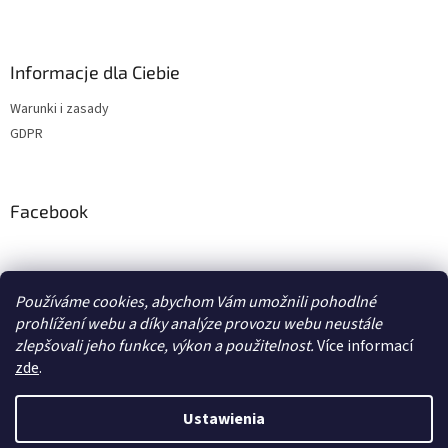
Informacje dla Ciebie
Warunki i zasady
GDPR
Facebook
adventurecentrum.cz
solarnivaric.cz
casusgrill.cz
Používáme cookies, abychom Vám umožnili pohodlné
skotti-grill-cz.eu
transcool.cz
prohlížení webu a díky analýze provozu webu neustále
zlepšovali jeho funkce, výkon a použitelnost.
Více informací
zde
.
Opracował Shoptet
Ustawienia