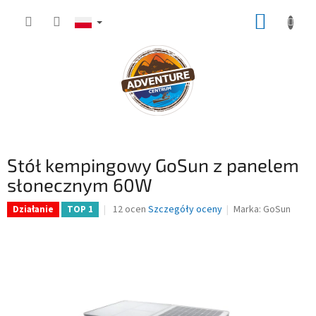
Przejść
KOSZY
do
treści
Stół kempingowy GoSun z panelem
słonecznym 60W
Średnia
12 ocen
Szczegóły oceny
Marka:
GoSun
Działanie
TOP 1
ocena
produktu
wynosi
4,4
na
5
gwiazdek.