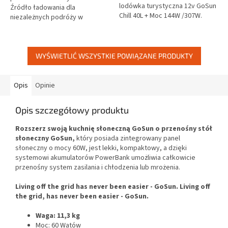
lodówka turystyczna 12v GoSun
Źródło ładowania dla
Chill 40L + Moc 144W /307W.
niezależnych podróży w
GoSun, firma z USA, która
przyszłości. Dla klientów z UE -
zrewolucjonizowała gotowanie
skontaktuj się z nami tutaj, aby
na słońcu dzięki...
zamówić i...
WYŚWIETLIĆ WSZYSTKIE POWIĄZANE PRODUKTY
Opis
Opinie
Opis szczegółowy produktu
Rozszerz swoją kuchnię słoneczną GoSun o przenośny stół
słoneczny GoSun,
który posiada zintegrowany panel
słoneczny o mocy 60W, jest lekki, kompaktowy, a dzięki
systemowi akumulatorów PowerBank umożliwia całkowicie
przenośny system zasilania i chłodzenia lub mrożenia.
Living off the grid has never been easier - GoSun. Living off
the grid, has never been easier - GoSun.
Waga: 11,3 kg
Moc: 60 Watów