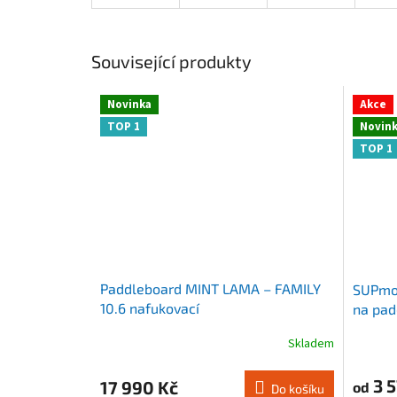
Související produkty
Novinka
Akce
TOP 1
Novin
TOP 1
Paddleboard MINT LAMA – FAMILY
SUPmov
10.6 nafukovací
na pad
Skladem
Průměrné
Průměr
hodnocení
hodnoce
produktu
produkt
3 5
17 990 Kč
od
Do košíku
je