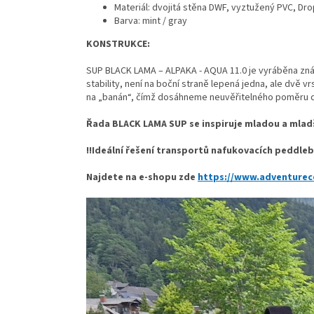
Materiál: dvojitá stěna DWF, vyztužený PVC, Dro
Barva: mint / gray
KONSTRUKCE:
SUP BLACK LAMA – ALPAKA - AQUA 11.0 je vyráběna zná
stability, není na boční straně lepená jedna, ale dvě v
na „banán“, čímž dosáhneme neuvěřitelného poměru c
Řada BLACK LAMA SUP se inspiruje mladou a mlad
!!Ideální řešení transportů nafukovacích peddle
Najdete na e-shopu zde
https://www.adventurec