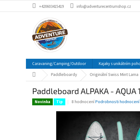
Přejít
+420603415419
info@adventurecentrumshop.cz
na
obsah
Caravaning/Camping/Outdoor
Kajaky s unikátním po
Domů
Paddleboardy
Originální Swiss Mint Lama
Paddleboard ALPAKA - AQUA 1
Průměrné
8 hodnocení
Podrobnosti hodnocení
Novinka
Tip
hodnocení
produktu
je
4,3
z
5