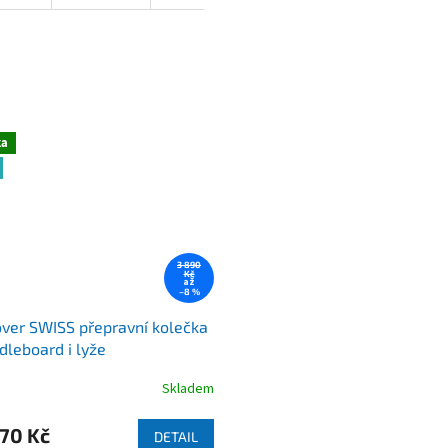
ka
3 890
Kč
až
–8 %
er SWISS přepravní kolečka
dleboard i lyže
Skladem
né
ní
u
70 Kč
DETAIL