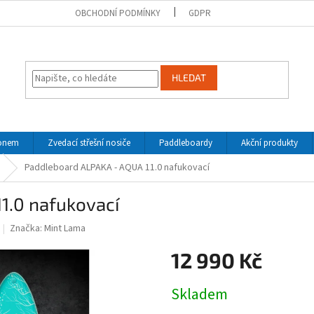
OBCHODNÍ PODMÍNKY
GDPR
HLEDAT
honem
Zvedací střešní nosiče
Paddleboardy
Akční produkty
Paddleboard ALPAKA - AQUA 11.0 nafukovací
1.0 nafukovací
Značka:
Mint Lama
12 990 Kč
Měrná
Skladem
cena: