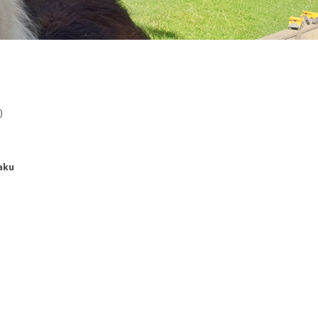
)
aku