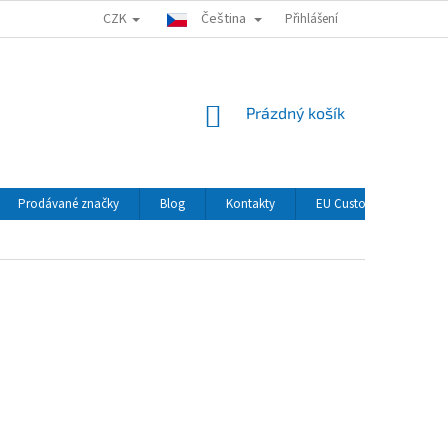
CZK
Čeština
Přihlášení
NÁKUPNÍ
Prázdný košík
KOŠÍK
Prodávané značky
Blog
Kontakty
EU Customers