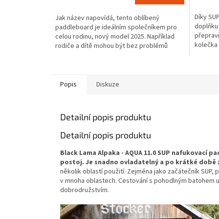
je
3,9
4,5
Díky SU
Jak název napovídá, tento oblíbený
z
z
doplňku
paddleboard je ideálním společníkem pro
5
5
přepravn
celou rodinu, nový model 2025. Například
hvězdiček.
hvězdič
kolečka 
rodiče a dítě mohou být bez problémů
pro přep
přepravováni...
Popis
Diskuze
Detailní popis produktu
Detailní popis produktu
Black Lama Alpaka - AQUA 11.0 SUP nafukovací pa
postoj. Je snadno ovladatelný a po krátké době 
několik oblastí použití. Zejména jako začátečník SUP, 
v mnoha oblastech. Cestování s pohodlným batohem umož
dobrodružstvím.