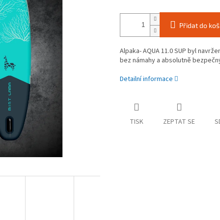
Přidat do koš
Alpaka- AQUA 11.0 SUP byl navržen 
bez námahy a absolutně bezpečný
Detailní informace
TISK
ZEPTAT SE
S