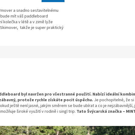
Pmover a snadno sestavitelnému
 bude mít váš paddleboard
í kolečka v létě a v zimě lyže
ek.
Skimover, takže je super praktický
ravu...
ddleboard byl navržen pro všestranné použití. Nabízí ideální kombi
zábavný, protože rychle získáte pocit úspěchu.
Je pochopitelné, že si
pokud ještě není jasné, jakým směrem se bude ubírat a co je nejzábavnější, 
ňuje široké využití v rodině i singl trip.
Tato Švýcarská značka – MINT