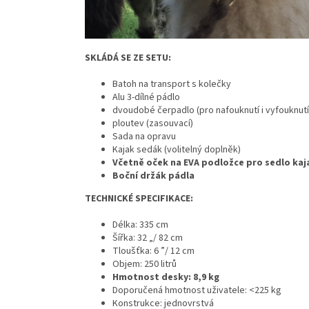
SKLÁDÁ SE ZE SETU:
Batoh na transport s kolečky
Alu 3-dílné pádlo
dvoudobé čerpadlo (pro nafouknutí i vyfouknutí
ploutev (zasouvací)
Sada na opravu
Kajak sedák (volitelný doplněk)
Včetně oček na EVA podložce pro sedlo kaj
Boční držák pádla
TECHNICKÉ SPECIFIKACE:
Délka: 335 cm
Šířka: 32 „/ 82 cm
Tloušťka: 6 ”/ 12 cm
Objem: 250 litrů
Hmotnost desky: 8,9 kg
Doporučená hmotnost uživatele: <225 kg
Konstrukce: jednovrstvá