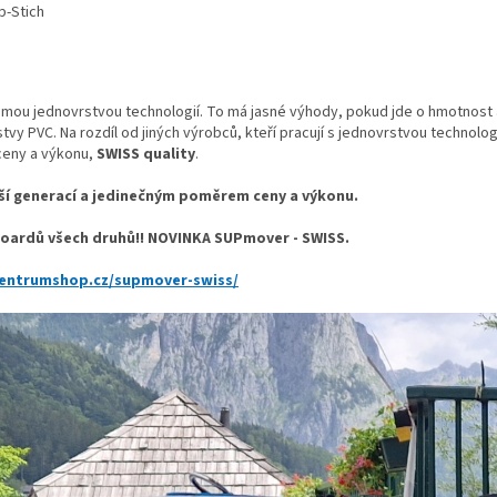
p-Stich
mou jednovrstvou technologií. To má jasné výhody, pokud jde o hmotnost 
rstvy PVC. Na rozdíl od jiných výrobců, kteří pracují s jednovrstvou technol
eny a výkonu,
SWISS quality
.
ší generací a jedinečným poměrem ceny a výkonu.
boardů všech druhů!! NOVINKA SUPmover - SWISS.
entrumshop.cz/supmover-swiss/