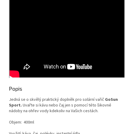
Popis
Jedná se o skvělý praktický doplněk pro solární vařič
GoSun
Sport.
Uvařte si kávu nebo čaj jen s pomocí této šikovné
nádoby na ohřev vody kdekoliv na Vašich cestách.
Objem: 400ml
Využití: káva, čaj, polévky, instantní jídla