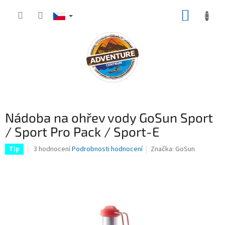
Přejít
NÁKUP
na
obsah
KOŠÍK
Nádoba na ohřev vody GoSun Sport
/ Sport Pro Pack / Sport-E
Průměrné
3 hodnocení
Podrobnosti hodnocení
Značka:
GoSun
Tip
hodnocení
produktu
je
4,3
z
5
hvězdiček.