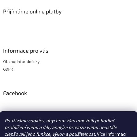
Přijímáme online platby
Informace pro vás
Obchodní podmínky
GDPR
Facebook
adventurecentrum.cz
solarnivaric.cz
casusgrill.cz
Používáme cookies, abychom Vám umožnili pohodlné
skotti-grill-cz.eu
transcool.cz
prohlížení webu a díky analýze provozu webu neustále
zlepšovali jeho funkce, výkon a použitelnost.
Více informací