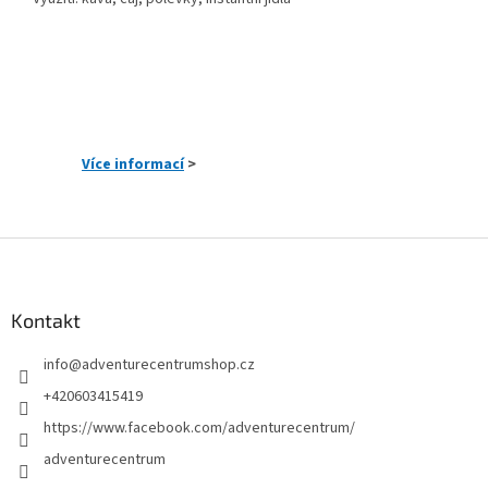
Více informací
>
Z
á
p
a
Kontakt
t
info
@
adventurecentrumshop.cz
í
+420603415419
https://www.facebook.com/adventurecentrum/
adventurecentrum