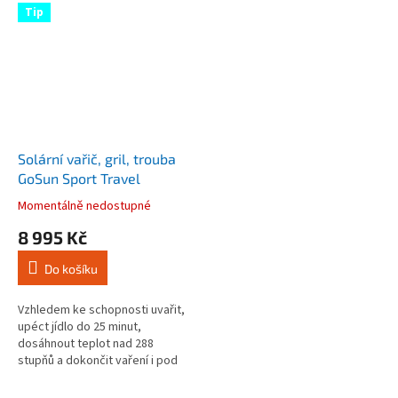
Tip
Solární vařič, gril, trouba
GoSun Sport Travel
Momentálně nedostupné
Průměrné
hodnocení
8 995 Kč
produktu
je
Do košíku
3,6
z
5
Vzhledem ke schopnosti uvařit,
hvězdiček.
upéct jídlo do 25 minut,
dosáhnout teplot nad 288
stupňů a dokončit vaření i pod
zataženou oblohou je GoSun
Sport novým vývojovým