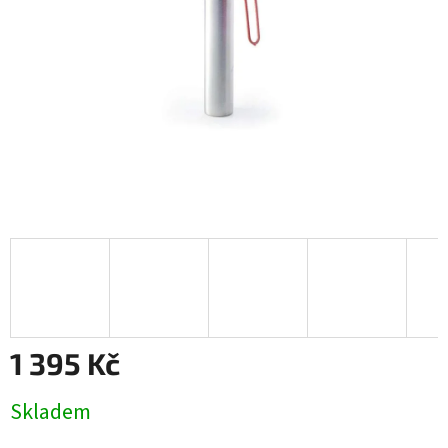
1 395 Kč
Měrná
Skladem
cena: