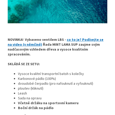
NOVINKA! Vybaveno ventilem LBS -
co to je? Podívejte se
na video (v němčině)
Řada MINT LAMA SUP zaujme svým
nadčasovým vzhledem dřeva a vysoce kvalitním
zpracováním.
SKLÁDÁ SE ZE SETU:
Vysoce kvalitní transportní batoh s kolečky
Karbonové pádlo (100%)
dvoudobé čerpadlo (pro nafouknutí a vyfouknutí)
ploutev (kliknutí)
Leash
Sada na opravu
Včetně držáku na sportovní kameru
Boční
držák na pádlo