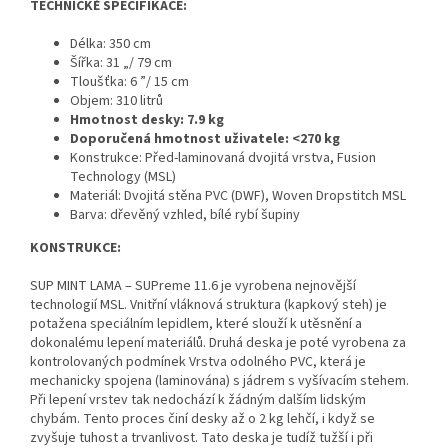
TECHNICKÉ SPECIFIKACE:
Délka: 350 cm
Šířka: 31 „/ 79 cm
Tloušťka: 6 ”/ 15 cm
Objem: 310 litrů
Hmotnost desky: 7.9 kg
Doporučená hmotnost uživatele: <270 kg
Konstrukce:
Před-laminovaná dvojitá vrstva, Fusion
Technology (MSL)
Materiál:
Dvojitá stěna PVC (DWF), Woven Dropstitch
MSL
Barva: dřevěný vzhled,
bílé rybí šupiny
KONSTRUKCE:
SUP MINT LAMA – SUPreme 11.6 je vyrobena nejnovější
technologií MSL. Vnitřní vláknová struktura (kapkový steh) je
potažena speciálním lepidlem, které slouží k utěsnění a
dokonalému lepení materiálů. Druhá deska je poté vyrobena za
kontrolovaných podmínek Vrstva odolného PVC, která je
mechanicky spojena (laminována) s jádrem s vyšívacím stehem.
Při lepení vrstev tak nedochází k žádným dalším lidským
chybám. Tento proces činí desky až o 2 kg lehčí, i když se
zvyšuje tuhost a trvanlivost. Tato deska je tudíž tužší i při