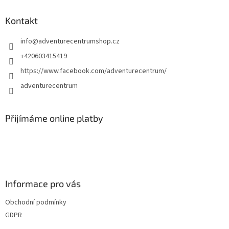
p
a
Kontakt
t
info
@
adventurecentrumshop.cz
í
+420603415419
https://www.facebook.com/adventurecentrum/
adventurecentrum
Přijímáme online platby
Informace pro vás
Obchodní podmínky
GDPR