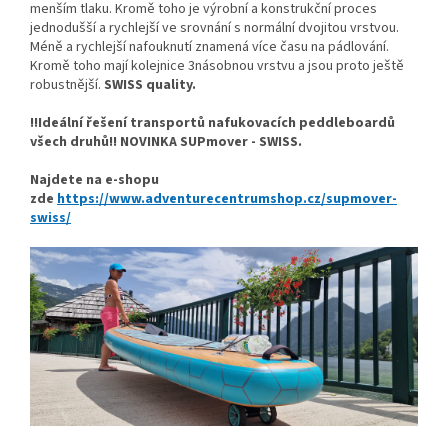
menším tlaku. Kromě toho je výrobní a konstrukční proces
jednodušší a rychlejší ve srovnání s normální dvojitou vrstvou.
Méně a rychlejší nafouknutí znamená více času na pádlování.
Kromě toho mají kolejnice 3násobnou vrstvu a jsou proto ještě
robustnější.
SWISS quality.
!!Ideální řešení transportů nafukovacích peddleboardů
všech druhů!! NOVINKA SUPmover - SWISS.
Najdete na e-shopu
zde
https://www.adventurecentrumshop.cz/supmover-
swiss/