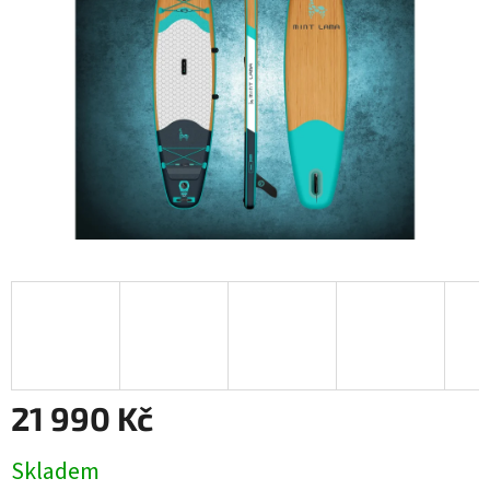
21 990 Kč
Měrná
Skladem
cena: