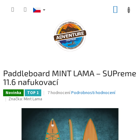
Přejít
NÁKUP
na
obsah
KOŠÍK
Paddleboard MINT LAMA – SUPreme
11.6 nafukovací
Průměrné
7 hodnocení
Podrobnosti hodnocení
Novinka
TOP 1
hodnocení
Značka:
Mint Lama
produktu
je
4,0
z
5
hvězdiček.