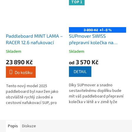
TOP 1
až
3 890 Kč
–8 %
Paddleboard MINT LAMA –
SUPmover SWISS
RACER 12.6 nafukovací
přepravní kolečka na
paddleboard i lyže
Skladem
Skladem
Průměrné
Průměrné
hodnocení
hodnocení
23 890 Kč
3 570 Kč
od
produktu
produktu
je
je
DETAIL
Do košíku
4,6
4,5
z
z
Díky SUPmover a snadno
5
5
Tento nový model 2025
sestavitelnému doplňku bude
hvězdiček.
hvězdiček.
paddleboard byl navržen jako
mít váš paddleboard přepravní
obzvláště rychlý závodní a
kolečka v létě a v zimě lyže
cestovní nafukovací SUP, pro
kolečka Skimover, takže je
lepší jízdu po vodní hladině s
super praktický pro přepravu...
malým úsilím. Paddleboardy Mint
Lama...
Popis
Diskuze