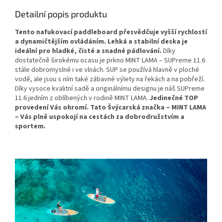
Detailní popis produktu
Tento nafukovací paddleboard přesvědčuje vyšší rychlostí
a dynamičtějším ovládáním. Lehká a stabilní deska je
ideální pro hladké, čisté a snadné pádlování.
Díky
dostatečně širokému ocasu je prkno MINT LAMA – SUPreme 11.6
stále dobromyslné i ve vlnách. SUP se používá hlavně v ploché
vodě, ale jsou s ním také zábavné výlety na řekách a na pobřeží.
Díky vysoce kvalitní sadě a originálnímu designu je náš SUPreme
11.6 jedním z oblíbených v rodině MINT LAMA.
Jedinečné TOP
provedení Vás ohromí. Tato Švýcarská značka – MINT LAMA
– Vás plně uspokojí na cestách za dobrodružstvím a
sportem.