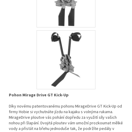
Pohon Mirage Drive GT Kick-Up
Díky novému patentovanému pohonu MirageDrive GT Kick-Up od
firmy Hobie si vychutnáte jízdu na kajaku s volnýma rukama.
MirageDrive ploutve vás pohání dopředu za využití síly vašich
nohou při šlapání. Dvojitá ploutev vám umožní prozkoumat mělké
vody a přistát na břehu jednoduše tak, že podržíte pedály v