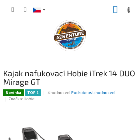
Přejít
NÁKUP
na
obsah
KOŠÍK
Kajak nafukovací Hobie iTrek 14 DUO
Mirage GT
Průměrné
4 hodnocení
Podrobnosti hodnocení
Novinka
TOP 1
hodnocení
Značka:
Hobie
produktu
je
4,8
z
5
hvězdiček.