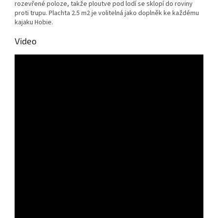
rozevřené poloze, takže ploutve pod lodí se sklopí do roviny
proti trupu. Plachta 2.5 m2 je volitelná jako doplněk ke každému
kajaku Hobie.
Video