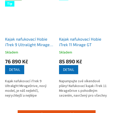
Tip
Kajak nafukovací Hobie
Kajak nafukovací Hobie
iTrek 9 Ultralight Mirage
iTrek 11 Mirage GT
GT
Skladem
Skladem
Průměrné
Průměrné
hodnocení
hodnocení
76 890 Kč
85 890 Kč
produktu
produktu
je
je
DETAIL
DETAIL
4,7
4,0
z
z
Kajak nafukovací iTrek 9
Napumpujte své víkendové
5
5
Ultralight MirageDrive, nový
plány! Nafukovací kajak iTrek 11
hvězdiček.
hvězdiček.
model, je náš nejlehčí,
MirageDrive s pohodlným
nejrychlejší a nejlépe
sezením, navržený pro všechny
ovladatelný pedálový kajak
jednodenní výlety a úniky do
s unikátním pohonem. Sbalí se
přírody, je ideální volbou pro
do praktické...
každé...