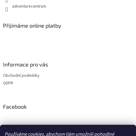
adventurecentrum
Přijímáme online platby
Informace pro vás
Obchodní podmínky
GDPR
Facebook
adventurecentrum.cz
solarnivaric.cz
casusgrill.cz
Používáme cookies, abychom Vám umožnili pohodlné
skotti-grill-cz.eu
transcool.cz