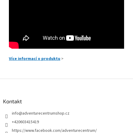
Více informací o produktu
>
Z
á
p
a
Kontakt
t
info
@
adventurecentrumshop.cz
í
+420603415419
https://www.facebook.com/adventurecentrum/