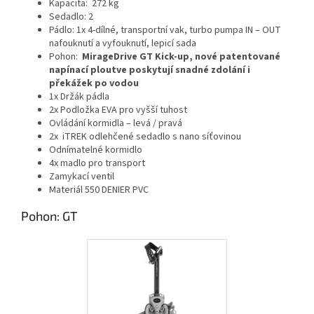
Kapacita: 272 kg
Sedadlo: 2
Pádlo: 1x 4-dílné, transportní vak, turbo pumpa IN – OUT
nafouknutí a vyfouknutí, lepicí sada
Pohon:
MirageDrive GT Kick-up, nové patentované
napínací ploutve poskytují snadné zdolání i
překážek po vodou
1x Držák pádla
2x Podložka EVA pro vyšší tuhost
Ovládání kormidla – levá / pravá
2x iTREK odlehčené sedadlo s nano síťovinou
Odnímatelné kormidlo
4x madlo pro transport
Zamykací ventil
Materiál 550 DENIER PVC
Pohon: GT