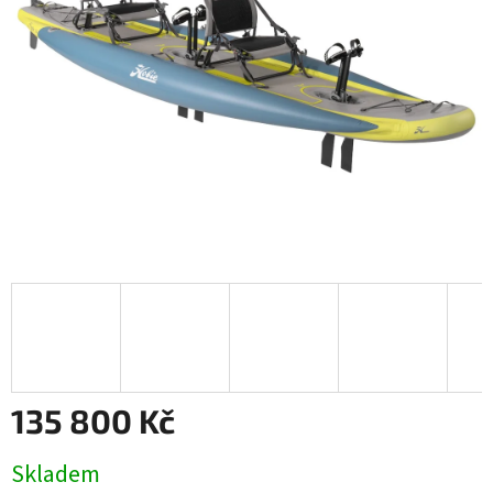
135 800 Kč
Měrná
Skladem
cena: