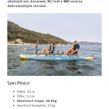
obytných aut, karavanů, RV, lodí a 4WD vozů na
dobrodružných cestách.
Specifikace
Délka: 4,1 m
Šířka: 1,2 m
Hmotnost trupu: 20.4 kg
Hmotnost kompletu: 33 kg