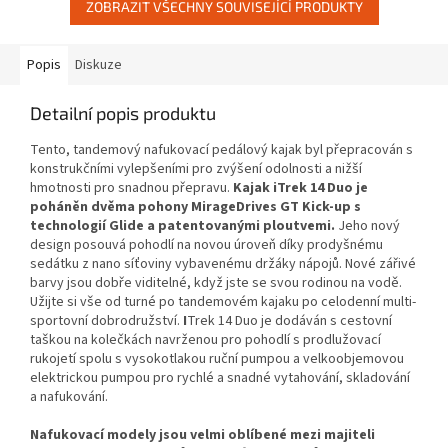
ZOBRAZIT VŠECHNY SOUVISEJÍCÍ PRODUKTY
Popis
Diskuze
Detailní popis produktu
Tento, tandemový nafukovací pedálový kajak byl přepracován s
konstrukčními vylepšeními pro zvýšení odolnosti a nižší
hmotnosti pro snadnou přepravu.
Kajak iTrek 14 Duo je
poháněn dvěma pohony MirageDrives GT Kick-up s
technologií Glide a patentovanými ploutvemi.
Jeho nový
design posouvá pohodlí na novou úroveň díky prodyšnému
sedátku z nano síťoviny vybavenému držáky nápojů. Nové zářivé
barvy jsou dobře viditelné, když jste se svou rodinou na vodě.
Užijte si vše od turné po tandemovém kajaku po celodenní multi-
sportovní dobrodružství.
I
Trek 14 Duo je dodáván s cestovní
taškou na kolečkách navrženou pro pohodlí s prodlužovací
rukojetí spolu s vysokotlakou ruční pumpou a velkoobjemovou
elektrickou pumpou pro rychlé a snadné vytahování, skladování
a nafukování.
Nafukovací modely jsou velmi oblíbené mezi majiteli