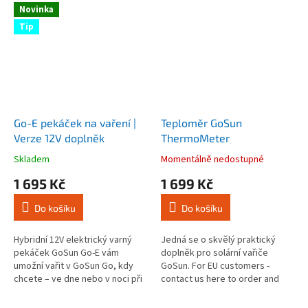
Novinka
Tip
Go-E pekáček na vaření |
Teploměr GoSun
Verze 12V doplněk
ThermoMeter
Skladem
Momentálně nedostupné
Průměrné
Průměrné
hodnocení
hodnocení
1 695 Kč
1 699 Kč
produktu
produktu
je
je
Do košíku
Do košíku
4,0
4,0
z
z
5
5
Hybridní 12V elektrický varný
Jedná se o skvělý praktický
hvězdiček.
hvězdiček.
pekáček GoSun Go-E vám
doplněk pro solární vařiče
umožní vařit v GoSun Go, kdy
GoSun. For EU customers -
chcete – ve dne nebo v noci při
contact us here to order and
teplotě 177°C na 12V. NOVINKA.
ship products to your country.
For EU customers - contact us...