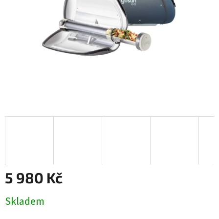
5 980 Kč
Měrná
Skladem
cena: