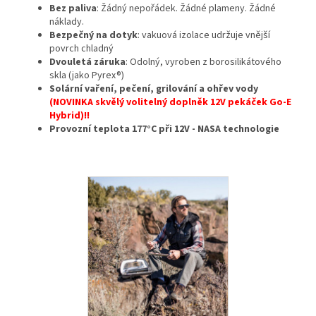
Bez paliva
: Žádný nepořádek. Žádné plameny. Žádné
náklady.
Bezpečný na dotyk
: vakuová izolace udržuje vnější
povrch chladný
Dvouletá záruka
: Odolný, vyroben z borosilikátového
skla (jako Pyrex®)
Solární vaření, pečení, grilování a ohřev vody
(NOVINKA skvělý volitelný doplněk 12V pekáček Go-E
Hybrid)!!
Provozní teplota 177°C při 12V - NASA technologie