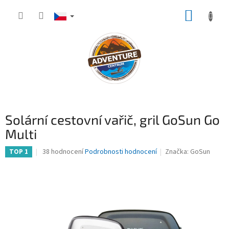
Přejít
NÁKUP
na
obsah
KOŠÍK
Solární cestovní vařič, gril GoSun Go
Multi
Průměrné
38 hodnocení
Podrobnosti hodnocení
Značka:
GoSun
TOP 1
hodnocení
produktu
je
3,8
z
5
hvězdiček.