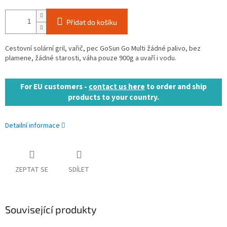
Přidat do košíku
Cestovní solární gril, vařič, pec GoSun Go Multi žádné palivo, bez
plamene, žádné starosti, váha pouze 900g a uvaří i vodu.
For EU customers -
contact us here
to order and ship
products to your country.
Detailní informace
ZEPTAT SE
SDÍLET
Související produkty