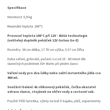
Specifikace
Hmotnost: 0,9 kg
Maximální teplota: 288°C
Provozní teplota 180°C při 12V - NASA technologie
(volitelný doplněk pekáček 12V GoSun Go-E)
Rozměry: 36 cm délka, 17.78 cm výška, 5.57 cm šířka
Doba vaření, grilování, pečení cca od 25 - 60 minut dle
slunečných podmínek 50+ Watts při plném slunci
Vaření vody pro dva šálky nebo zalití instantního jídla cca
400 ml.
Součásti balení: 4x silikonový pekáček, čočka ukazatel
odrazu slunce, stojánek na ohřev vody a cestovní vak.
Použití: Pěší turistika, výlety na lodi či kajaku, pláž, experimenty