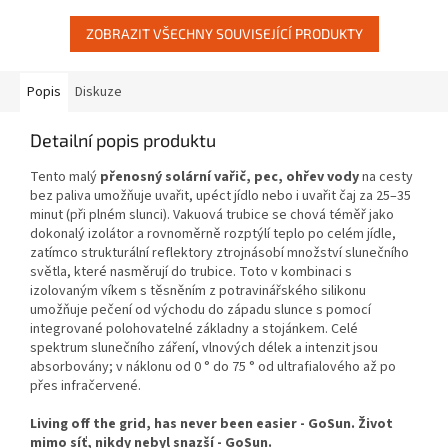
ZOBRAZIT VŠECHNY SOUVISEJÍCÍ PRODUKTY
Popis
Diskuze
Detailní popis produktu
Tento malý
přenosný solární vařič, pec, ohřev vody
na cesty
bez paliva umožňuje uvařit, upéct jídlo nebo i uvařit čaj za 25–35
minut (při plném slunci). Vakuová trubice se chová téměř jako
dokonalý izolátor a rovnoměrně rozptýlí teplo po celém jídle,
zatímco strukturální reflektory ztrojnásobí množství slunečního
světla, které nasměrují do trubice. Toto v kombinaci s
izolovaným víkem s těsněním z potravinářského silikonu
umožňuje pečení od východu do západu slunce s pomocí
integrované polohovatelné základny a stojánkem. Celé
spektrum slunečního záření, vlnových délek a intenzit jsou
absorbovány; v náklonu od 0 ° do 75 ° od ultrafialového až po
přes infračervené.
Living off the grid, has never been easier - GoSun. Život
mimo síť, nikdy nebyl snazší - GoSun.