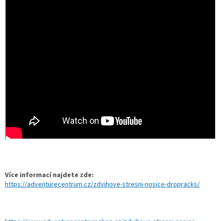
Více informací najdete zde:
https://adventurecentrum.cz/zdvihove-stresni-nosice-dropracks/