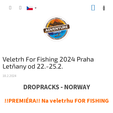
Přejít
NÁKUP
na
obsah
KOŠÍK
Veletrh For Fishing 2024 Praha
Letňany od 22.-25.2.
18.2.2024
DROPRACKS - NORWAY
!!PREMIÉRA!! Na veletrhu FOR FISHING