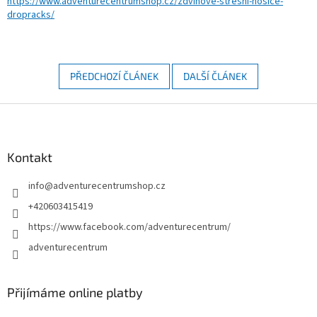
https://www.adventurecentrumshop.cz/zdvihove-stresni-nosice-
dropracks/
PŘEDCHOZÍ ČLÁNEK
DALŠÍ ČLÁNEK
Z
á
p
a
Kontakt
t
info
@
adventurecentrumshop.cz
í
+420603415419
https://www.facebook.com/adventurecentrum/
adventurecentrum
Přijímáme online platby