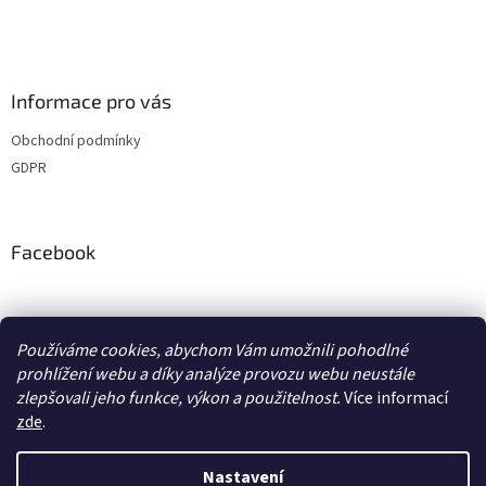
Informace pro vás
Obchodní podmínky
GDPR
Facebook
adventurecentrum.cz
solarnivaric.cz
casusgrill.cz
Používáme cookies, abychom Vám umožnili pohodlné
skotti-grill-cz.eu
transcool.cz
prohlížení webu a díky analýze provozu webu neustále
zlepšovali jeho funkce, výkon a použitelnost.
Více informací
zde
.
Vytvořil Shoptet
Nastavení