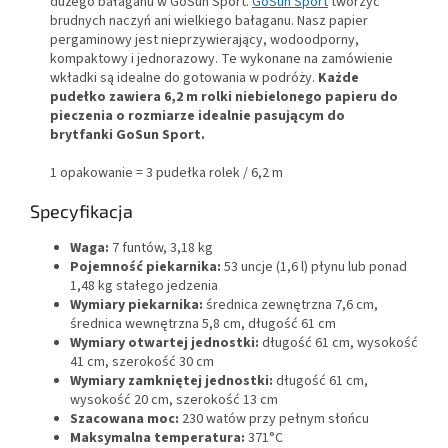
dużego bałaganu w GoSun Sport.
GoSun Sport
tworzyć
brudnych naczyń ani wielkiego bałaganu. Nasz papier
pergaminowy jest nieprzywierający, wodoodporny,
kompaktowy i jednorazowy. Te wykonane na zamówienie
wkładki są idealne do gotowania w podróży.
Każde
pudełko zawiera 6,2 m rolki niebielonego papieru do
pieczenia o rozmiarze idealnie pasującym do
brytfanki GoSun Sport.
1 opakowanie = 3 pudełka rolek / 6,2 m
Specyfikacja
Waga:
7 funtów, 3,18 kg
Pojemność piekarnika:
53 uncje (1,6 l) płynu lub ponad
1,48 kg stałego jedzenia
Wymiary piekarnika:
średnica zewnętrzna 7,6 cm,
średnica wewnętrzna 5,8 cm, długość 61 cm
Wymiary otwartej jednostki:
długość 61 cm, wysokość
41 cm, szerokość 30 cm
Wymiary zamkniętej jednostki:
długość 61 cm,
wysokość 20 cm, szerokość 13 cm
Szacowana moc:
230 watów przy pełnym słońcu
Maksymalna temperatura:
371°C