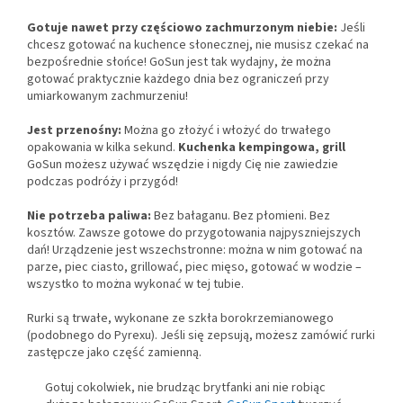
Gotuje nawet przy częściowo zachmurzonym niebie:
Jeśli
chcesz gotować na kuchence słonecznej, nie musisz czekać na
bezpośrednie słońce! GoSun jest tak wydajny, że można
gotować praktycznie każdego dnia bez ograniczeń przy
umiarkowanym zachmurzeniu!
Jest przenośny:
Można go złożyć i włożyć do trwałego
opakowania w kilka sekund.
Kuchenka kempingowa, grill
GoSun możesz używać wszędzie i nigdy Cię nie zawiedzie
podczas podróży i przygód!
Nie potrzeba paliwa:
Bez bałaganu. Bez płomieni. Bez
kosztów. Zawsze gotowe do przygotowania najpyszniejszych
dań! Urządzenie jest wszechstronne: można w nim gotować na
parze, piec ciasto, grillować, piec mięso, gotować w wodzie –
wszystko to można wykonać w tej tubie.
Rurki są trwałe, wykonane ze szkła borokrzemianowego
(podobnego do Pyrexu). Jeśli się zepsują, możesz zamówić rurki
zastępcze jako część zamienną.
Gotuj cokolwiek, nie brudząc brytfanki ani nie robiąc