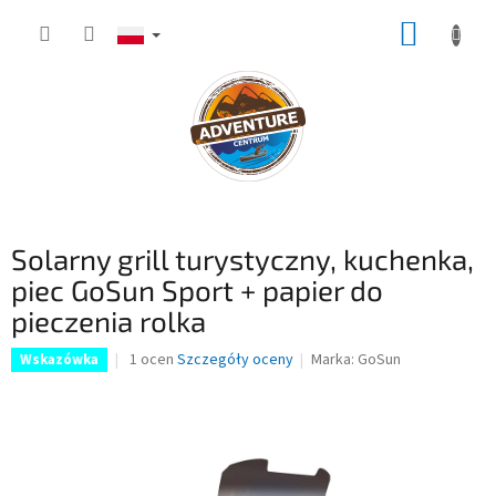
Przejść
KOSZY
do
treści
Solarny grill turystyczny, kuchenka,
piec GoSun Sport + papier do
pieczenia rolka
Średnia
1 ocen
Szczegóły oceny
Marka:
GoSun
Wskazówka
ocena
produktu
wynosi
4,0
na
5