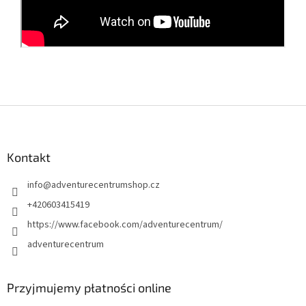
S
t
o
p
Kontakt
k
info
@
adventurecentrumshop.cz
a
+420603415419
https://www.facebook.com/adventurecentrum/
adventurecentrum
Przyjmujemy płatności online