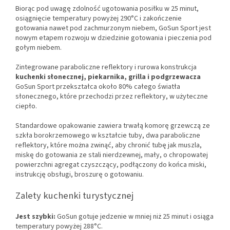
Biorąc pod uwagę zdolność ugotowania posiłku w 25 minut,
osiągnięcie temperatury powyżej 290°C i zakończenie
gotowania nawet pod zachmurzonym niebem, GoSun Sport jest
nowym etapem rozwoju w dziedzinie gotowania i pieczenia pod
gołym niebem.
Zintegrowane paraboliczne reflektory i rurowa konstrukcja
kuchenki słonecznej, piekarnika, grilla i podgrzewacza
GoSun Sport przekształca około 80% całego światła
słonecznego, które przechodzi przez reflektory, w użyteczne
ciepło.
Standardowe opakowanie zawiera trwałą komorę grzewczą ze
szkła borokrzemowego w kształcie tuby, dwa paraboliczne
reflektory, które można zwinąć, aby chronić tubę jak muszla,
miskę do gotowania ze stali nierdzewnej, mały, o chropowatej
powierzchni agregat czyszczący, podłączony do końca miski,
instrukcję obsługi, broszurę o gotowaniu.
Zalety kuchenki turystycznej
Jest szybki:
GoSun gotuje jedzenie w mniej niż 25 minut i osiąga
temperatury powyżej 288°C.