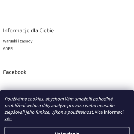
Informacje dla Ciebie
Warunki i zasady
GDPR
Facebook
adventurecentrum.cz
solarnivaric.cz
casusgrill.cz
Používáme cookies, abychom Vám umožnili pohodlné
skotti-grill-cz.eu
transcool.cz
prohlížení webu a díky analýze provozu webu neustále
zlepšovali jeho funkce, výkon a použitelnost.
Více informací
zde
.
Opracował Shoptet