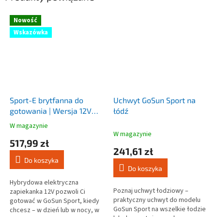
Nowość
Wskazówka
Sport-E brytfanna do
Uchwyt GoSun Sport na
gotowania | Wersja 12V
łódź
akcesorium
W magazynie
Średnia
W magazynie
ocena
517,99 zł
produktu
241,61 zł
wynosi
Do koszyka
5,0
Do koszyka
na
5
Hybrydowa elektryczna
Poznaj uchwyt łodziowy –
gwiazdek.
zapiekanka 12V pozwoli Ci
praktyczny uchwyt do modelu
gotować w GoSun Sport, kiedy
GoSun Sport na wszelkie łodzie
chcesz – w dzień lub w nocy, w