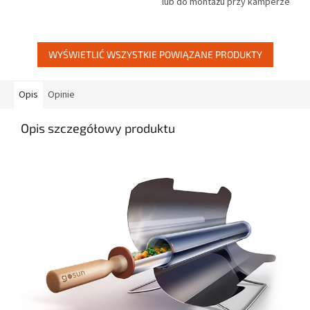
lub do montażu przy kamperze
dowolnym miejscu i czasie, przy
itp. Dla klientów z UE -
temperaturze 177°C zasilanej
skontaktuj się z nami tutaj, aby...
12V....
WYŚWIETLIĆ WSZYSTKIE POWIĄZANE PRODUKTY
Opis
Opinie
Opis szczegółowy produktu