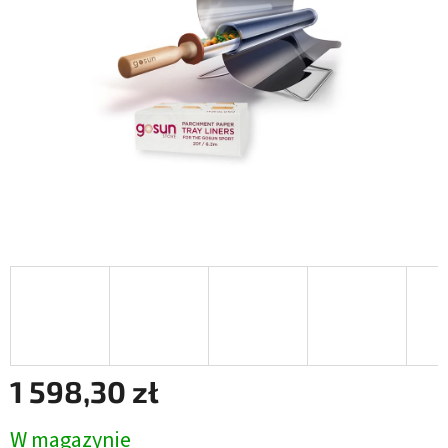
gwiazdek.
1 598,30 zł
Cena
W magazynie
jednostkowa: