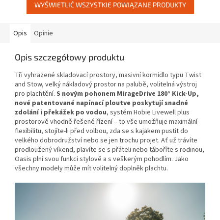
WYŚWIETLIĆ WSZYSTKIE POWIĄZANE PRODUKTY
Opis
Opinie
Opis szczegółowy produktu
Tři vyhrazené skladovací prostory, masivní kormidlo typu Twist
and Stow, velký nákladový prostor na palubě, volitelná výstroj
pro plachtění.
S novým pohonem MirageDrive 180° Kick-Up,
nové patentované napínací ploutve poskytují snadné
zdolání i překážek po vodou
, systém Hobie Livewell plus
prostorově vhodně řešené řízení – to vše umožňuje maximální
flexibilitu, stojíte-li před volbou, zda se s kajakem pustit do
velkého dobrodružství nebo se jen trochu projet. Ať už trávíte
prodloužený víkend, plavíte se s přáteli nebo táboříte s rodinou,
Oasis plní svou funkci stylově a s veškerým pohodlím. Jako
všechny modely může mít volitelný doplněk plachtu.