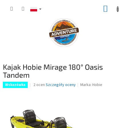
Przejść
KOSZY
do
treści
Kajak Hobie Mirage 180° Oasis
Tandem
Średnia
2 ocen
Szczegóły oceny
Marka:
Hobie
Wskazówka
ocena
produktu
wynosi
4,5
na
5
gwiazdek.