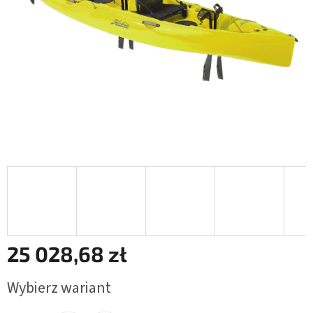
25 028,68 zł
Cena
Wybierz wariant
jednostkowa: