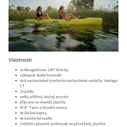
Vlastnosti
2x MirageDrives 180° Kick-Up
výklopné duální kormidlo
dvě nastavitelné komfortní nastavitelné sedačky Vantage
CT
2x pádla
velký příďový úložný prostor
příprava na montáž plachty
tři 8″ Twist a těsnění otvory
4x úložné kapsy
4x komfortní madlo
zvláštní vybavení: podvozek na převážení, plachta