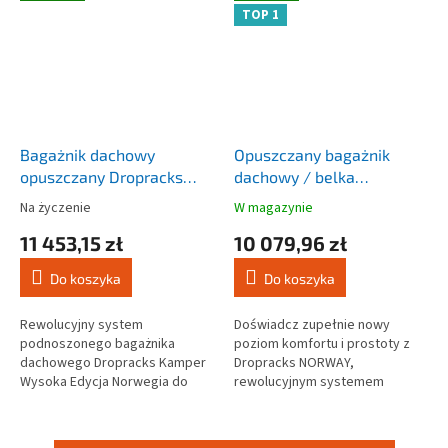
TOP 1
Bagażnik dachowy
Opuszczany bagażnik
opuszczany Dropracks
dachowy / belka
Camper TVE1
Dropracks XL 160 CM
Na życzenie
W magazynie
Średnia
Średnia
ocena
ocena
11 453,15 zł
10 079,96 zł
produktu
produktu
wynosi
wynosi
Do koszyka
Do koszyka
4,2
4,4
na
na
5
5
Rewolucyjny system
Doświadcz zupełnie nowy
gwiazdek.
gwiazdek.
podnoszonego bagażnika
poziom komfortu i prostoty z
dachowego Dropracks Kamper
Dropracks NORWAY,
Wysoka Edycja Norwegia do
rewolucyjnym systemem
kamperów, zabudów i vanów,
bagażników dachowych
który został zaprojektowany z
zaprojektowanym z myślą o
myślą o niezrównanej...
niezrównanej wygodzie. W...