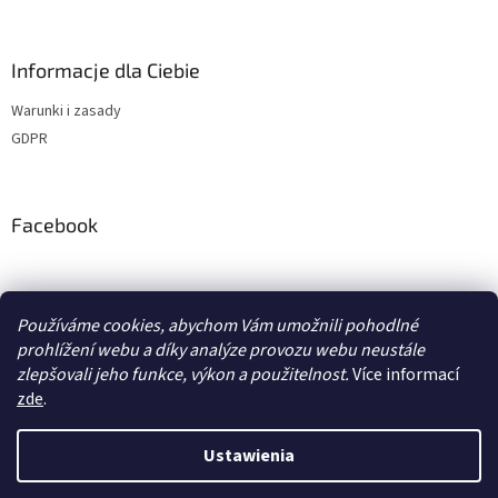
Informacje dla Ciebie
Warunki i zasady
GDPR
Facebook
adventurecentrum.cz
solarnivaric.cz
casusgrill.cz
Používáme cookies, abychom Vám umožnili pohodlné
skotti-grill-cz.eu
transcool.cz
prohlížení webu a díky analýze provozu webu neustále
zlepšovali jeho funkce, výkon a použitelnost.
Více informací
zde
.
Opracował Shoptet
Ustawienia