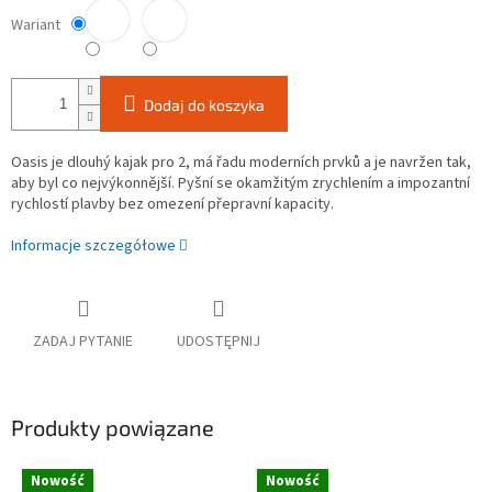
Wariant
Dodaj do koszyka
Oasis je dlouhý kajak pro 2, má řadu moderních prvků a je navržen tak,
aby byl co nejvýkonnější. Pyšní se okamžitým zrychlením a impozantní
rychlostí plavby bez omezení přepravní kapacity.
Informacje szczegółowe
ZADAJ PYTANIE
UDOSTĘPNIJ
Produkty powiązane
Nowość
Nowość