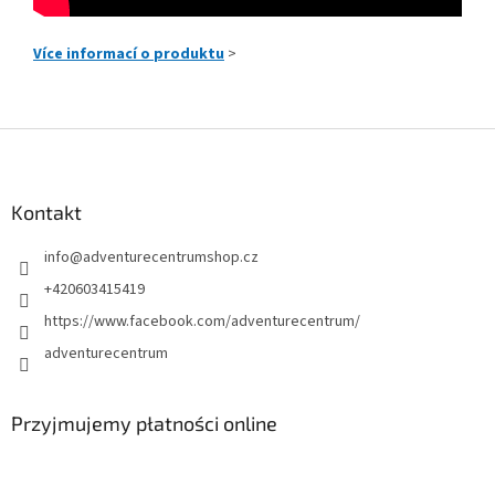
Více informací o produktu
>
S
t
o
p
Kontakt
k
info
@
adventurecentrumshop.cz
a
+420603415419
https://www.facebook.com/adventurecentrum/
adventurecentrum
Przyjmujemy płatności online