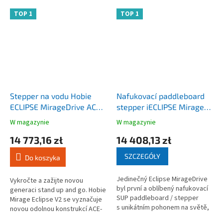
TOP 1
TOP 1
Stepper na vodu Hobie
Nafukovací paddleboard
ECLIPSE MirageDrive ACE-
stepper iECLIPSE Mirage
TEC 11.5
GT nafukovací
W magazynie
W magazynie
Średnia
Średnia
ocena
ocena
14 773,16 zł
14 408,13 zł
produktu
produktu
wynosi
wynosi
SZCZEGÓŁY
Do koszyka
4,3
3,6
na
na
Jedinečný Eclipse MirageDrive
5
5
Vykročte a zažijte novou
byl první a oblíbený nafukovací
gwiazdek.
gwiazdek.
generaci stand up and go. Hobie
SUP paddleboard / stepper
Mirage Eclipse V2 se vyznačuje
s unikátním pohonem na světě,
novou odolnou konstrukcí ACE-
ale nyní jsme ho posunuli o krok
TEC spolu s extra velkými