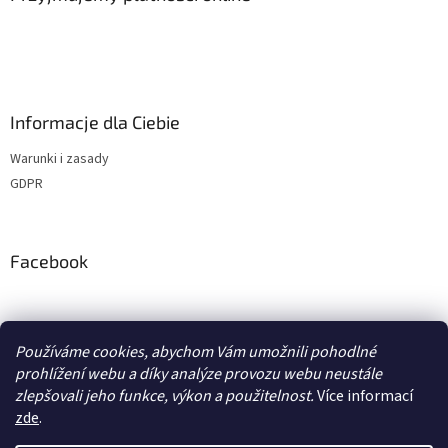
Informacje dla Ciebie
Warunki i zasady
GDPR
Facebook
adventurecentrum.cz
solarnivaric.cz
casusgrill.cz
Používáme cookies, abychom Vám umožnili pohodlné
skotti-grill-cz.eu
transcool.cz
prohlížení webu a díky analýze provozu webu neustále
zlepšovali jeho funkce, výkon a použitelnost.
Více informací
zde
.