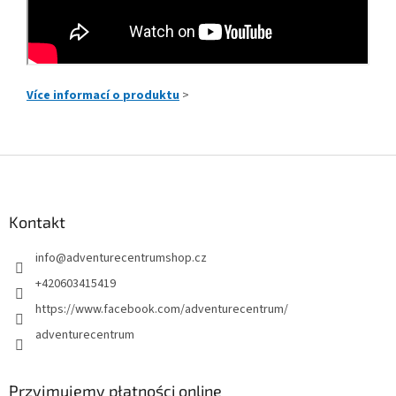
Více informací o produktu
>
S
t
o
p
Kontakt
k
info
@
adventurecentrumshop.cz
a
+420603415419
https://www.facebook.com/adventurecentrum/
adventurecentrum
Przyjmujemy płatności online