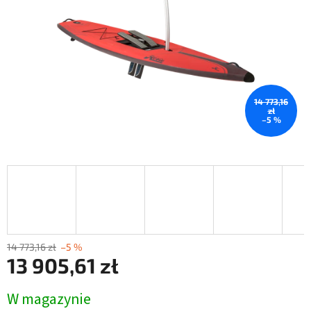
14 773,16
zł
–5 %
14 773,16 zł
–5 %
13 905,61 zł
Cena
W magazynie
jednostkowa: