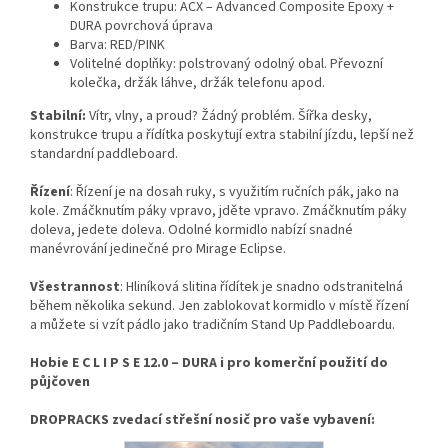
Konstrukce trupu: ACX – Advanced Composite Epoxy +
DURA povrchová úprava
Barva: RED/PINK
Volitelné doplňky: polstrovaný odolný obal. Převozní
kolečka, držák láhve, držák telefonu apod.
Stabilní:
Vítr, vlny, a proud? Žádný problém. Šířka desky,
konstrukce trupu a řídítka poskytují extra stabilní jízdu, lepší než
standardní paddleboard.
Řízení
: Řízení je na dosah ruky, s využitím ručních pák, jako na
kole. Zmáčknutím páky vpravo, jděte vpravo. Zmáčknutím páky
doleva, jedete doleva. Odolné kormidlo nabízí snadné
manévrování jedinečné pro Mirage Eclipse.
Všestrannost
: Hliníková slitina řídítek je snadno odstranitelná
během několika sekund. Jen zablokovat kormidlo v místě řízení
a můžete si vzít pádlo jako tradičním Stand Up Paddleboardu.
Hobie E C L I P S E 12.0 – DURA i pro komerční použití do
půjčoven
DROPRACKS zvedací střešní nosič pro vaše vybavení: