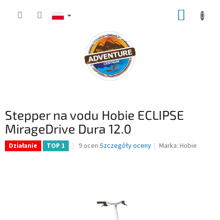
Przejść
KOSZY
do
treści
Stepper na vodu Hobie ECLIPSE
MirageDrive Dura 12.0
Średnia
9 ocen
Szczegóły oceny
Marka:
Hobie
Działanie
TOP 1
ocena
produktu
wynosi
4,7
na
5
gwiazdek.