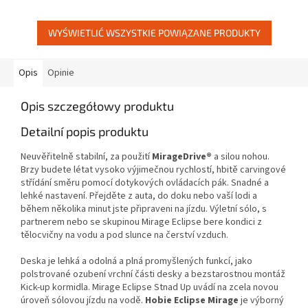
dále. Seznamte se NOVINKOU...
trakčními podložkami EVA pro...
WYŚWIETLIĆ WSZYSTKIE POWIĄZANE PRODUKTY
Opis
Opinie
Opis szczegółowy produktu
Detailní popis produktu
Neuvěřitelně stabilní, za použití
MirageDrive®
a silou nohou.
Brzy budete létat vysoko výjimečnou rychlostí, hbitě carvingové
střídání směru pomocí dotykových ovládacích pák. Snadné a
lehké nastavení. Přejděte z auta, do doku nebo vaší lodi a
během několika minut jste připraveni na jízdu. Výletní sólo, s
partnerem nebo se skupinou Mirage Eclipse bere kondici z
tělocvičny na vodu a pod slunce na čerství vzduch.
Deska je lehká a odolná a plná promyšlených funkcí, jako
polstrované ozubení vrchní části desky a bezstarostnou montáž
Kick-up kormidla. Mirage Eclipse Stnad Up uvádí na zcela novou
úroveň sólovou jízdu na vodě.
Hobie Eclipse Mirage
je výborný