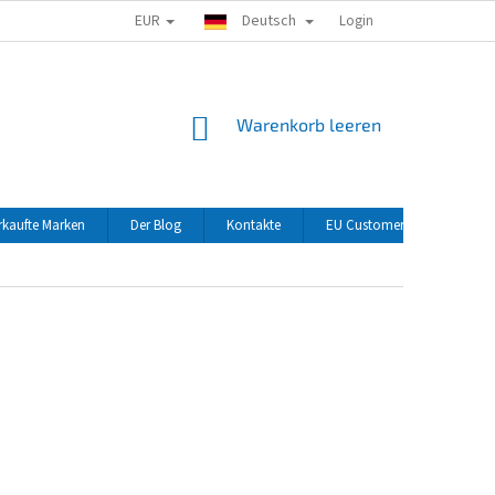
EUR
Deutsch
Login
WARENKORB
Warenkorb leeren
rkaufte Marken
Der Blog
Kontakte
EU Customers