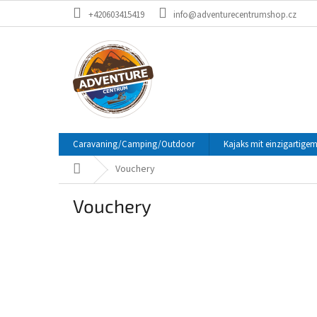
Zum
+420603415419
info@adventurecentrumshop.cz
Inhalt
springen
Caravaning/Camping/Outdoor
Kajaks mit einzigartigem
Startseite
Vouchery
Vouchery