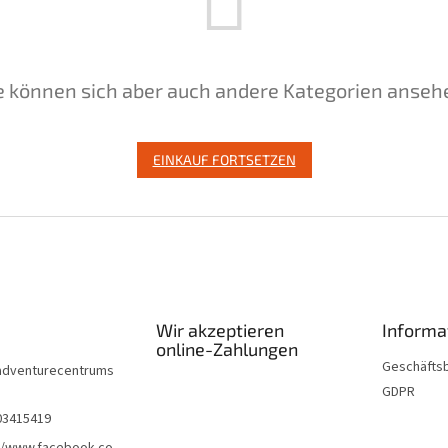
e können sich aber auch andere Kategorien anseh
EINKAUF FORTSETZEN
Wir akzeptieren
Informat
online-Zahlungen
Geschäfts
adventurecentrums
GDPR
03415419