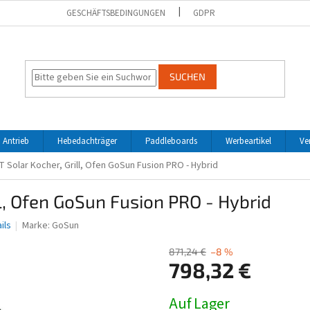
GESCHÄFTSBEDINGUNGEN
GDPR
SUCHEN
 Antrieb
Hebedachträger
Paddleboards
Werbeartikel
Ve
T Solar Kocher, Grill, Ofen GoSun Fusion PRO - Hybrid
ll, Ofen GoSun Fusion PRO - Hybrid
ils
Marke:
GoSun
871,24 €
–8 %
798,32 €
Verkaufspreis:
Auf Lager