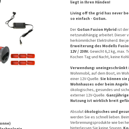
liegt in Ihren Händen!
Living off the grid has never b
so einfach - GoSun.
Der
GoSun Fusion Hybrid
ist der
netzunabhängig arbeitet. Dieser vie
herkömmlicher Elektroherd. Bei je
Erweiterung des Modells Fusio
12V / 230V.
Gewicht 6,2 kg, max. T
Kochen Tag und Nacht, keine Koh
Verwendung: uneingeschränkt
Wohnmobil, auf dem Boot, im Wohn
einer 12V-Quelle.
Sie können sie
Wohnhauses oder beim Angeln 
ökologisches, gesundes und siche
externer 12V-Quelle.
Ganzjährige
Nutzung ist wirklich breit gefä
Absolut
ökologisches und gesun
werden Sie es schnell lieben. Be
Verbrennungsprodukte wie bei her
Sonne)
hinterlassen Sie keine Spuren.
Ko
-Technologie