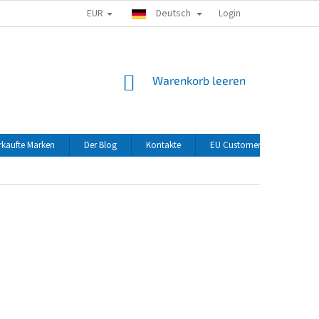
EUR
Deutsch
Login
WARENKORB
Warenkorb leeren
rkaufte Marken
Der Blog
Kontakte
EU Customers