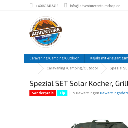
Zum
+420603415419
info@adventurecentrumshop.cz
Inhalt
springen
Caravaning/Camping/Outdoor
Kajaks mit einzigartigem
Startseite
Caravaning/Camping/Outdoor
Spezial SE
Spezial SET Solar Kocher, Gri
Die
5 Bewertungen
Bewertungsdeta
Sonderpreis
Tip
durchschnittliche
Produktbewertung
ist
4,2
von
5