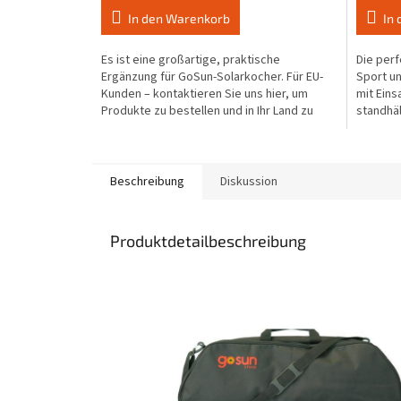
4,0
In den Warenkorb
In
von
5
Es ist eine großartige, praktische
Die per
Sternen.
Ergänzung für GoSun-Solarkocher. Für EU-
Sport u
Kunden – kontaktieren Sie uns hier, um
mit Eins
Produkte zu bestellen und in Ihr Land zu
standhäl
versenden.
in gutem.
Beschreibung
Diskussion
Produktdetailbeschreibung