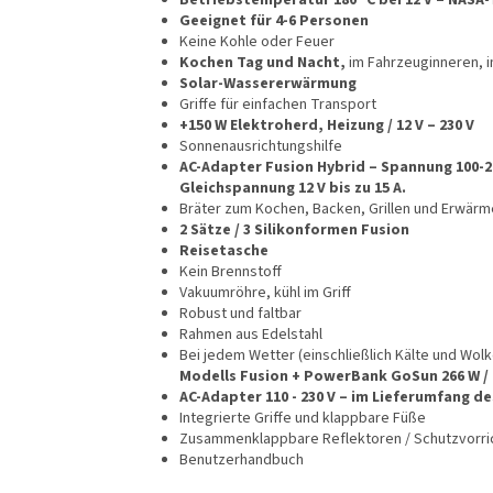
Geeignet für 4-6 Personen
Keine Kohle oder Feuer
Kochen Tag und Nacht,
im Fahrzeuginneren, 
Solar-Wassererwärmung
Griffe für einfachen Transport
+150 W Elektroherd, Heizung / 12 V – 230 V
Sonnenausrichtungshilfe
AC-Adapter Fusion Hybrid – Spannung 100-24
Gleichspannung 12 V bis zu 15 A.
Bräter zum Kochen, Backen, Grillen und Erwär
2 Sätze / 3 Silikonformen Fusion
Reisetasche
Kein Brennstoff
Vakuumröhre, kühl im Griff
Robust und faltbar
Rahmen aus Edelstahl
Bei jedem Wetter (einschließlich Kälte und Wolk
Modells Fusion + PowerBank GoSun 266 W / 
AC-Adapter 110 - 230 V – im Lieferumfang d
Integrierte Griffe und klappbare Füße
Zusammenklappbare Reflektoren / Schutzvorri
Benutzerhandbuch