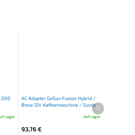
9.000
AC Adapter GoSun Fusion Hybrid /
Brew 12V Kaffeemaschine / Sizzle
Nächstes
Produkt
uf Lager
Auf Lager
Die
durchschnittliche
93,76 €
Produktbewertung
ist