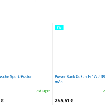
Tip
asche Sport/Fusion
Power Bank GoSun 144W / 3
mAh
Auf Lager
A
Die
durchschnittliche
 €
245,61 €
Produktbewertung
ist