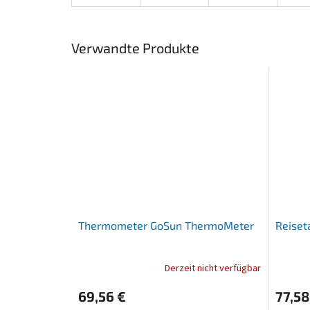
Verwandte Produkte
Thermometer GoSun ThermoMeter
Reiset
Derzeit nicht verfügbar
Die
durchschnittliche
69,56 €
77,58
Produktbewertung
ist