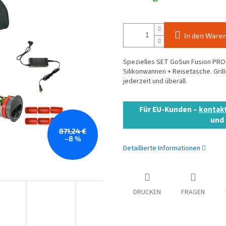
In den Ware
Spezielles SET GoSun Fusion PRO -
Silikonwannen + Reisetasche. Gril
jederzeit und überall.
Für EU-Kunden –
kontakt
und 
871,24 €
–8 %
Detaillierte Informationen
DRUCKEN
FRAGEN