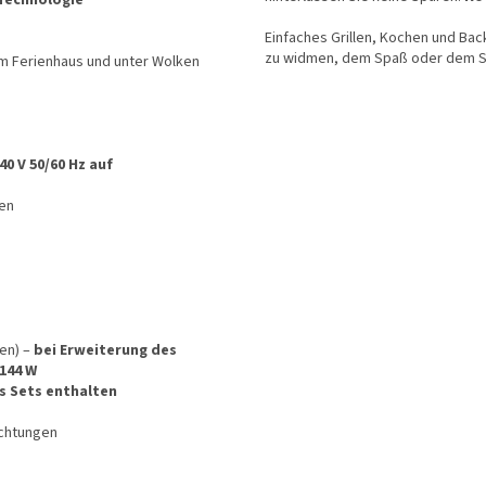
Einfaches Grillen, Kochen und Bac
zu widmen, dem Spaß oder dem S
im Ferienhaus und unter Wolken
0 V 50/60 Hz auf
men
en) –
bei Erweiterung des
144 W
es Sets enthalten
chtungen