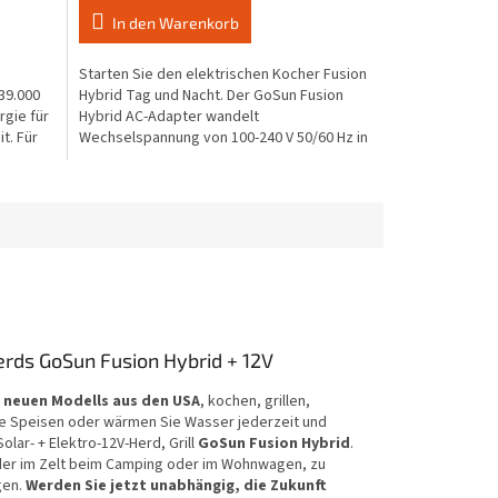
5,0
In den Warenkorb
von
5
Starten Sie den elektrischen Kocher Fusion
Sternen.
39.000
Hybrid Tag und Nacht. Der GoSun Fusion
rgie für
Hybrid AC-Adapter wandelt
it. Für
Wechselspannung von 100-240 V 50/60 Hz in
Gleichspannung von 12 V bis...
rds GoSun Fusion Hybrid + 12V
 neuen Modells aus den USA
, kochen, grillen,
e Speisen oder wärmen Sie Wasser jederzeit und
olar- + Elektro-12V-Herd, Grill
GoSun Fusion Hybrid
.
der im Zelt beim Camping oder im Wohnwagen, zu
gen.
Werden Sie jetzt unabhängig, die Zukunft