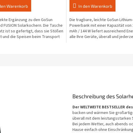
4,3
 den Warenkorb
In den Warenkorb
von
5
fekte Ergänzung zu den GoSun
Die tragbare, leichte GoSun Lithium-
Sternen.
nd FUSION Solarkochern. Die Tasche
Powerbank mit einer Kapazität von 
atz ist so gefertigt, dass sie Stößen
mAh / 144 W liefert ausreichend Ene
t und die Speisen beim Transport
alle Ihre Geräte, überall und jederze
..
EU-Kunden...
Beschreibung des Solarhe
Der WELTWEITE BESTSELLER des
backen und wärmen Sie großartig
überall mit dem leistungsstarken S
Bei jedem Wetter, auch abends o
Hause einfach ohne Einschränkun