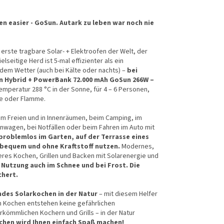
een easier - GoSun. Autark zu leben war noch nie
 erste tragbare Solar- + Elektroofen der Welt, der
lseitige Herd ist 5-mal effizienter als ein
dem Wetter (auch bei Kälte oder nachts) –
bei
n Hybrid + PowerBank 72.000 mAh GoSun 266W –
emperatur 288 °C in der Sonne, für 4 – 6 Personen,
le oder Flamme.
im Freien und in Innenräumen, beim Camping, im
wagen, bei Notfällen oder beim Fahren im Auto mit
 problemlos im Garten, auf der Terrasse eines
bequem und ohne Kraftstoff nutzen.
Modernes,
res Kochen, Grillen und Backen mit Solarenergie und
 Nutzung auch im Schnee und bei Frost. Die
chert.
des Solarkochen in der Natur
– mit diesem Helfer
im Kochen entstehen keine gefährlichen
kömmlichen Kochern und Grills – in der Natur
chen wird Ihnen einfach Spaß machen!