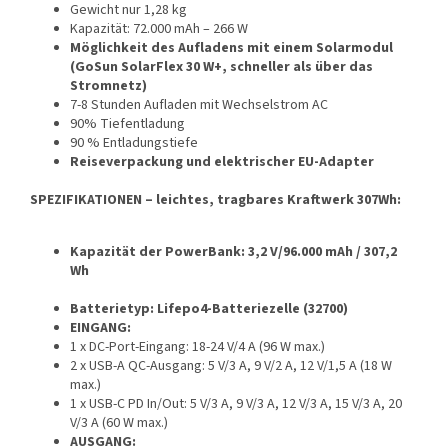
Gewicht nur 1,28 kg
Kapazität: 72.000 mAh – 266 W
Möglichkeit des Aufladens mit einem Solarmodul
(GoSun SolarFlex 30 W+, schneller als über das
Stromnetz)
7-8 Stunden Aufladen mit Wechselstrom AC
90% Tiefentladung
90 % Entladungstiefe
Reiseverpackung und elektrischer EU-Adapter
SPEZIFIKATIONEN – leichtes, tragbares Kraftwerk 307Wh:
Kapazität der PowerBank: 3,2 V/96.000 mAh / 307,2
Wh
Batterietyp: Lifepo4-Batteriezelle (32700)
EINGANG:
1 x DC-Port-Eingang: 18-24 V/4 A (96 W max.)
2 x USB-A QC-Ausgang: 5 V/3 A, 9 V/2 A, 12 V/1,5 A (18 W
max.)
1 x USB-C PD In/Out: 5 V/3 A, 9 V/3 A, 12 V/3 A, 15 V/3 A, 20
V/3 A (60 W max.)
AUSGANG: