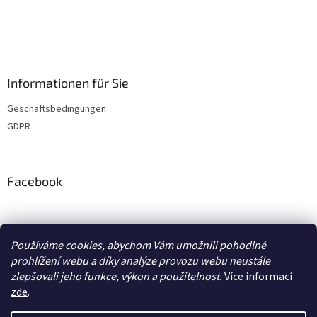
Informationen für Sie
Geschäftsbedingungen
GDPR
Facebook
adventurecentrum.cz
solarnivaric.cz
casusgrill.cz
grilrazdva.cz
Používáme cookies, abychom Vám umožnili pohodlné
transcool.cz
prohlížení webu a díky analýze provozu webu neustále
zlepšovali jeho funkce, výkon a použitelnost.
Více informací
zde
.