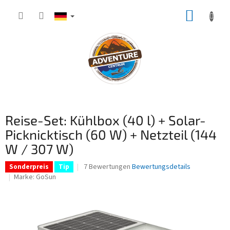
Zum
WARE
Inhalt
springen
Reise-Set: Kühlbox (40 l) + Solar-
Picknicktisch (60 W) + Netzteil (144
W / 307 W)
Die
7 Bewertungen
Bewertungsdetails
Sonderpreis
Tip
durchschnittliche
Marke:
GoSun
Produktbewertung
ist
3,6
von
5