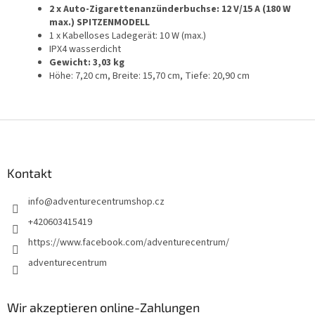
2 x Auto-Zigarettenanzünderbuchse: 12 V/15 A (180 W
max.) SPITZENMODELL
1 x Kabelloses Ladegerät: 10 W (max.)
IPX4 wasserdicht
Gewicht: 3,03 kg
Höhe: 7,20 cm, Breite: 15,70 cm, Tiefe: 20,90 cm
F
u
ß
z
Kontakt
e
info
@
adventurecentrumshop.cz
i
l
+420603415419
e
https://www.facebook.com/adventurecentrum/
adventurecentrum
Wir akzeptieren online-Zahlungen