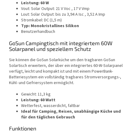
Leistung: 60 W
Vout: Solar Output: 21 V Voc , 17 V Vmp
Lout: Solar Output: bis zu 3,94 A Isc , 3,52 A Imp
Stromkabel: DC (1,5 m)
Typ: Monokristallines Silikon
Benutzerhandbuch
GoSun Campingtisch mit integriertem 60W
Solarpanel und speziellem Schutz
Sie können die GoSun Solarküche um den tragbaren GoSun
Solartisch erweitern, der über ein integriertes 60-W-Solarpanel
verfügt, leicht und kompakt ist und mit einem PowerBank-
Batteriesystem ein vollständig tragbares Stromversorgungs-,
Kühl- und Gefriersystem ermöglicht.
Gewicht: 11,3 kg
Leistung: 60 Watt
Wetterfest, wasserdicht, faltbar
Ideal für Camping, Reisen, unabhängige Küche und
für den täglichen Gebrauch
Funktionen