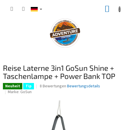
Zum
WARE
Inhalt
springen
Reise Laterne 3in1 GoSun Shine +
Taschenlampe + Power Bank TOP
Die
8 Bewertungen
Bewertungsdetails
Neuheit
Tip
durchschnittliche
Marke:
GoSun
Produktbewertung
ist
4,8
von
5
Sternen.