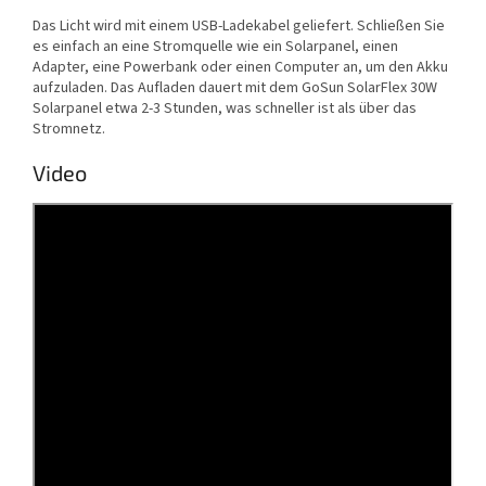
Das Licht wird mit einem USB-Ladekabel geliefert. Schließen Sie
es einfach an eine Stromquelle wie ein Solarpanel, einen
Adapter, eine Powerbank oder einen Computer an, um den Akku
aufzuladen. Das Aufladen dauert mit dem GoSun SolarFlex 30W
Solarpanel etwa 2-3 Stunden, was schneller ist als über das
Stromnetz.
Video