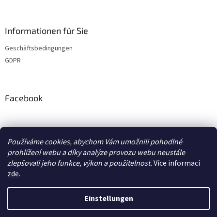
Informationen für Sie
Geschäftsbedingungen
GDPR
Facebook
adventurecentrum.cz
solarnivaric.cz
casusgrill.cz
grilrazdva.cz
Používáme cookies, abychom Vám umožnili pohodlné
transcool.cz
prohlížení webu a díky analýze provozu webu neustále
zlepšovali jeho funkce, výkon a použitelnost.
Více informací
zde
.
Erstellt von Shoptet
Einstellungen