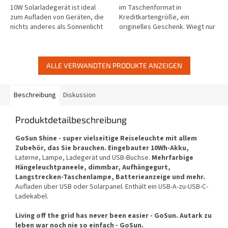
Sternen.
Sternen.
10W Solarladegerät ist ideal
im Taschenformat in
zum Aufladen von Geräten, die
Kreditkartengröße, ein
nichts anderes als Sonnenlicht
originelles Geschenk. Wiegt nur
nutzen. Es ist ganz einfach:
39,6 g und ist jederzeit und
Schließen Sie einfach ein...
überall einfach zu verwenden.
Für EU-Kunden...
ALLE VERWANDTEN PRODUKTE ANZEIGEN
Beschreibung
Diskussion
Produktdetailbeschreibung
GoSun Shine - super vielseitige Reiseleuchte mit allem
Zubehör, das Sie brauchen. Eingebauter 10Wh-Akku,
Laterne, Lampe, Ladegerät und USB-Buchse.
Mehrfarbige
Hängeleuchtpaneele, dimmbar, Aufhängegurt,
Langstrecken-Taschenlampe, Batterieanzeige und mehr.
Aufladen über USB oder Solarpanel. Enthält ein USB-A-zu-USB-C-
Ladekabel.
Living off the grid has never been easier - GoSun. Autark zu
leben war noch nie so einfach - GoSun.