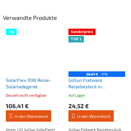
Verwandte Produkte
Tip
Sonderpreis
TOP 1
26,57 €
–7 %
SolarFlex 10W Reise-
GoSun Flatware
Solarladegerät
Reisebesteck in
Kreditkartengröße
Derzeit nicht verfügbar
Auf Lager
Die
Die
durchschnittliche
durchschnittliche
106,41 €
24,52 €
Produktbewertung
Produktbewertung
ist
ist
In den Warenkorb
In den Warenkorb
3,3
4,4
von
von
5
5
Unser 12V GoSun SolarPanel
GoSun Flatware Reisebesteck