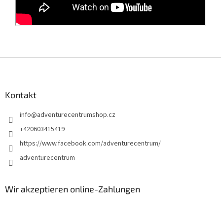
F
u
ß
z
Kontakt
e
info
@
adventurecentrumshop.cz
i
l
+420603415419
e
https://www.facebook.com/adventurecentrum/
adventurecentrum
Wir akzeptieren online-Zahlungen