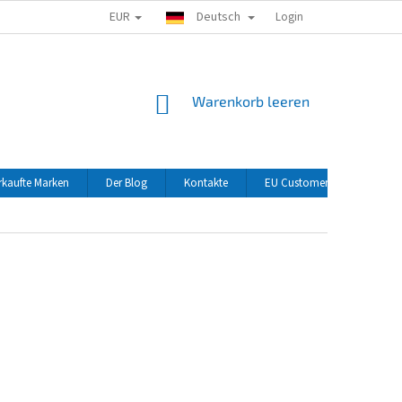
EUR
Deutsch
Login
WARENKORB
Warenkorb leeren
rkaufte Marken
Der Blog
Kontakte
EU Customers