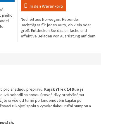
4,2
In den Warenkorb
né
von
c jiného
5
Neuheit aus Norwegen: Hebende
model
Sternen.
Dachträger für jedes Auto, ob klein oder
to
groß. Entdecken Sie das einfache und
effektive Beladen von Ausrüstung auf dem
Dach Ihres Autos mit...
ti pro snadnou přepravu.
Kajak iTrek 14 Duo je
ouvá pohodlí na novou úroveň díky prodyšnému
Užijte si vše od turné po tandemovém kajaku po
žovací rukojetí spolu s vysokotlakou ruční pumpou a
cestách.