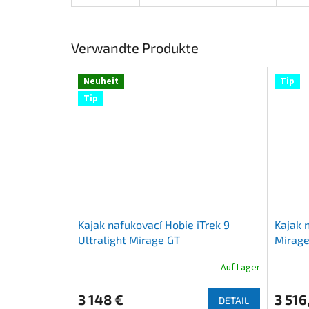
Verwandte Produkte
Neuheit
Tip
Tip
Kajak nafukovací Hobie iTrek 9
Kajak n
Ultralight Mirage GT
Mirage
Auf Lager
Die
Die
durchschnittliche
durchsch
Produktbewertung
Produkt
3 148 €
3 516
DETAIL
ist
ist