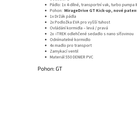
Pádlo: 1x 4-dílné, transportní vak, turbo pumpa 
Pohon:
MirageDrive GT Kick-up, nové paten
1x Držák pádla
2x Podložka EVA pro vyšší tuhost
Ovládání kormidla – levá / pravá
2x iTREK odlehčené sedadlo s nano síťovinou
Odnímatelné kormidlo
4x madlo pro transport
Zamykací ventil
Materiál 550 DENIER PVC
Pohon: GT