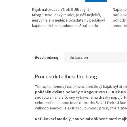
4,7
4,0
Kajak nafukovací iTrek 9 Ultralight
Napumpu
von
von
MirageDrive, nový model, je náš nejlehčí,
Nafukova
5
5
nejrychlejší a nejlépe ovladatelný pedálový
pohodln
Sternen.
Sternen.
kajak s unikátním pohonem. Sbalí se do
jednoden
praktické...
ideální 
Beschreibung
Diskussion
Produktdetailbeschreibung
Tento, tandemový nafukovací pedálový kajak byl přepr
poháněn dvěma pohony MirageDrives GT Kick-up s
sedátku z nano síťoviny vybavenému držáky nápojů. No
celodenní multi-sportovní dobrodružství.
I
Trek 14 Duo
velkoobjemovou elektrickou pumpou pro rychlé a snad
Nafukovací modely jsou velmi oblíbené mezi maji