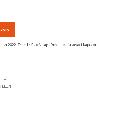
nkorb
rzi 2022 iTrek 14 Duo MirageDrive – nafukovací kajak pro
TEILEN