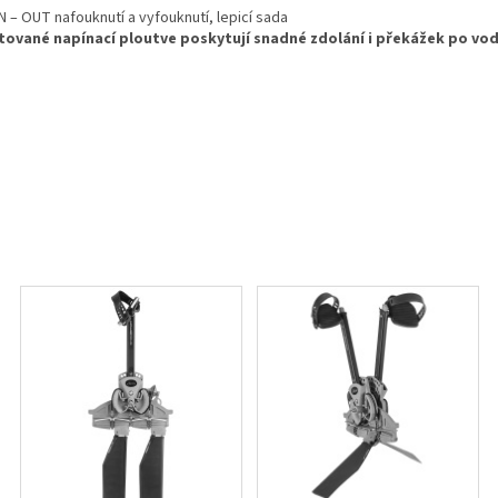
IN – OUT nafouknutí a vyfouknutí, lepicí sada
tované napínací ploutve poskytují snadné zdolání i překážek po vo