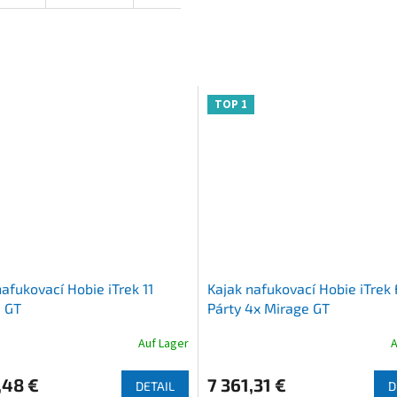
TOP 1
afukovací Hobie iTrek 11
Kajak nafukovací Hobie iTrek
 GT
Párty 4x Mirage GT
Auf Lager
A
Die
nittliche
durchschnittliche
bewertung
Produktbewertung
,48 €
7 361,31 €
DETAIL
D
ist