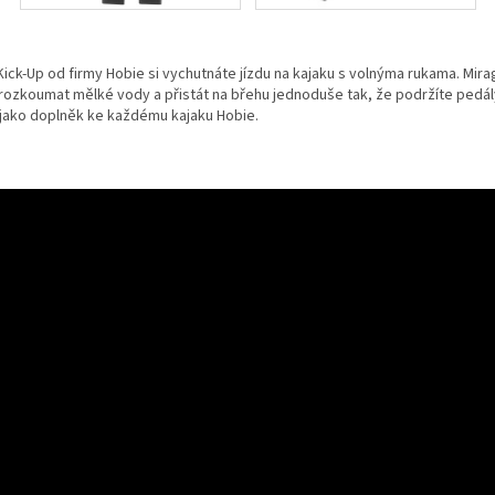
-Up od firmy Hobie si vychutnáte jízdu na kajaku s volnýma rukama. Mirage
prozkoumat mělké vody a přistát na břehu jednoduše tak, že podržíte pedál
ná jako doplněk ke každému kajaku Hobie.