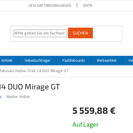
GESCHÄFTSBEDINGUNGEN
GDPR
SUCHEN
 Antrieb
Hebedachträger
Paddleboards
Werbeartikel
Ve
fukovací Hobie iTrek 14 DUO Mirage GT
 14 DUO Mirage GT
s
Marke:
Hobie
5 559,88 €
Verkaufspreis:
Auf Lager