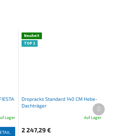
Neuheit
TOP 1
 FIESTA
Dropracks Standard 140 CM Hebe-
Dachträger
Nächstes
Produkt
uf Lager
Auf Lager
Die
durchschnittliche
2 247,29 €
Produktbewertung
ETAIL
ist