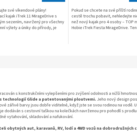
3,8
jte své víkendové plány!
Pokud se chcete na své příští rodin
von
cí kajak iTrek 11 MirageDrive s
cestě trochu pobavit, nehledejte ni
5
ým sezením, navržený pro všechny
než nový kajak pro 4 osoby – TOP 
Sternen.
ní výlety a úniky do přírody, je
Hobie iTrek Fiesta MirageDrive. Ten
volbou pro každé...
jedinečný...
acován s konstrukčními vylepšeními pro zvýšení odolnosti a nižší hmotnos
 technologií Glide a patentovanými ploutvemi.
Jeho nový design pos
vé zářivé barvy jsou dobře viditelné, když jste se svou rodinou na vodě. 
 je dodáván s cestovní taškou na kolečkách navrženou pro pohodlí s prodlu
né vytahování, skladování a nafukování.
teli obytných aut, karavanů, RV, lodí a 4WD vozů na dobrodružných 