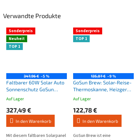
Verwandte Produkte
Sonderpreis
Sonderpreis
Neuheit
TOP 1
TOP 1
347,96 €
–5 %
135,07 €
–9 %
Faltbarer 60W Solar Auto
GoSun Brew: Solar-Reise-
Sonnenschutz GoSun
Thermoskanne, Heizgerät
Shield® | Solarbetriebene
und Kaffeebereiter mit
Auf Lager
Auf Lager
Die
Die
wiederaufladbare Auto
French Press
durchschnittliche
durchschnittliche
327,49 €
122,78 €
Sonnenblende
Produktbewertung
Produktbewertung
ist
ist
In den Warenkorb
In den Warenkorb
4,1
4,1
von
von
5
5
Mit diesem faltbaren Solarpanel
GoSun Brew ist eine