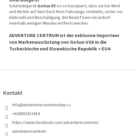
Solarladegerät
Solarladegerät
GoSun EV
ist so konzipiert, dass sie bei Wind
und Wetter auf dem Dach Ihres Fahrzeugs verbleibt, sicher vor
Diebstahl und Beschädigung. Bei Bedarf kann sie jedoch
innerhalb weniger Minuten entfernt werden.
ADVENTURE CENTRUM ist der exklusive Importeur
von Markenausrüstung von GoSun USA in die
Tschechische und Slowakische Republik + EU4
F
u
ß
z
Kontakt
e
info
@
adventurecentrumshop.cz
i
l
+420603415419
e
https://www.facebook.com/adventurecentrum/
adventurecentrum