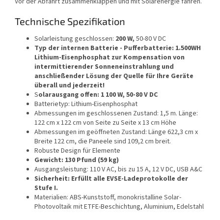
Vor der Abfahrt zusammenklappen und mit Solarenergie fahren.
Technische Spezifikation
Solarleistung geschlossen:
200 W,
50-80 V DC
Typ der internen Batterie - Pufferbatterie: 1.500WH
Lithium-Eisenphosphat
zur Kompensation von
intermittierender Sonneneinstrahlung und
anschließender Lösung der Quelle für Ihre Geräte
überall und jederzeit!
S
olarausgang offen: 1 100 W, 50-80 V DC
Batterietyp: Lithium-Eisenphosphat
Abmessungen im geschlossenen Zustand: 1,5 m. Länge:
122 cm x 122 cm von Seite zu Seite x 13 cm Höhe
Abmessungen im geöffneten Zustand: Länge 622,3 cm x
Breite 122 cm, die Paneele sind 109,2 cm breit.
Robuste Design für Elemente
Gewicht: 130 Pfund (59 kg)
Ausgangsleistung: 110 V AC, bis zu 15 A, 12 V DC, USB A&C
Sicherheit: Erfüllt alle EVSE-Ladeprotokolle der
Stufe I.
Materialien: ABS-Kunststoff, monokristalline Solar-
Photovoltaik mit ETFE-Beschichtung, Aluminium, Edelstahl