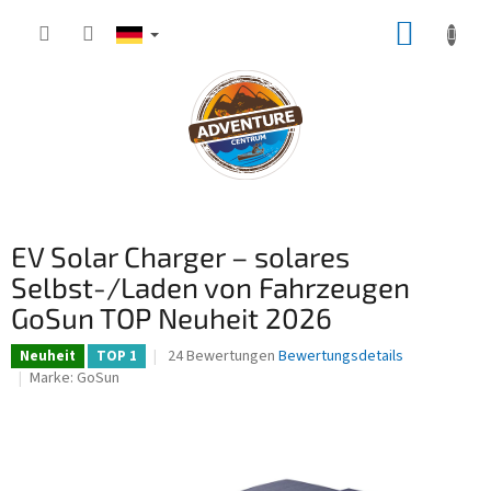
Zum
WARE
Inhalt
springen
EV Solar Charger – solares
Selbst-/Laden von Fahrzeugen
GoSun TOP Neuheit 2026
Die
24 Bewertungen
Bewertungsdetails
Neuheit
TOP 1
durchschnittliche
Marke:
GoSun
Produktbewertung
ist
4,7
von
5