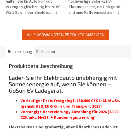
Sternen.
Sternen.
halten Sie Ihr Auto kühl und
hochwertige Solar-/12-V-
erzeugen gleichzeitig bis zu 60
Thermoskanne, ein Heizgerät
Watt Strom. Der Shield ist mit
und eine Kaffeemaschine mit
jeder Windschutzscheibe
French Press für Menschen
kompatibel und der...
unterwegs. TOP-Neuheit. Für
EU-Kunden –...
ALLE VERWANDTEN PRODUKTE ANZEIGEN
Beschreibung
Diskussion
Produktdetailbeschreibung
Laden Sie Ihr Elektroauto unabhängig mit
Sonnenenergie auf, wenn Sie können –
GoSun EV Ladegerät.
Vorläufiger Preis festgelegt: 138.900 CZK inkl. MwSt.
(gemäß USD/EUR-Kurs und Transport 2026)
Vorrangige Reservierung / Anzahlung für 2026 (2.000
CZK inkl. MwSt. + Kundenregistrierung)
Elektroautos sind großartig, aber öffentliches Laden ist